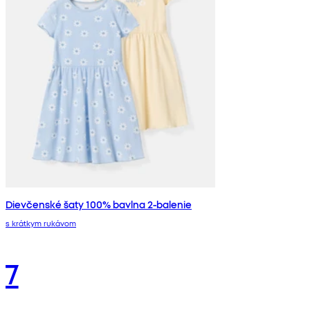
Dievčenské šaty 100% bavlna 2-balenie
s krátkym rukávom
7