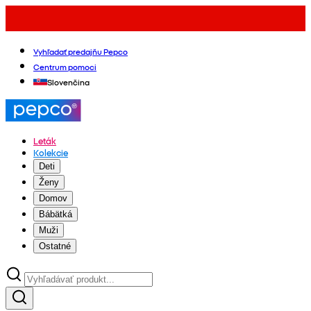
Vyhľadať predajňu Pepco
Centrum pomoci
Slovenčina
Leták
Kolekcie
Deti
Ženy
Domov
Bábätká
Muži
Ostatné