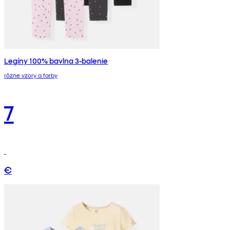
Legíny 100% bavlna 3-balenie
rôzne vzory a farby
7
€