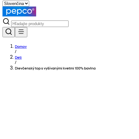
Domov
/
Deti
/
Dievčenský top s vyšívanými kvetmi 100% bavlna