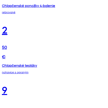
Chlapčenské ponožky 4-balenie
rebrované
2
50
€
Chlapčenské tepláky
nohavice s opraným
9