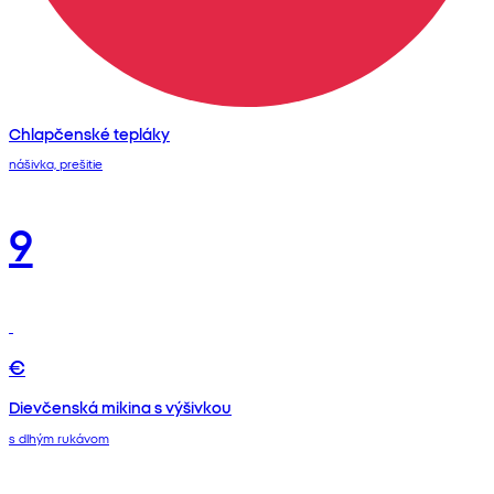
Chlapčenské tepláky
nášivka, prešitie
9
€
Dievčenská mikina s výšivkou
s dlhým rukávom