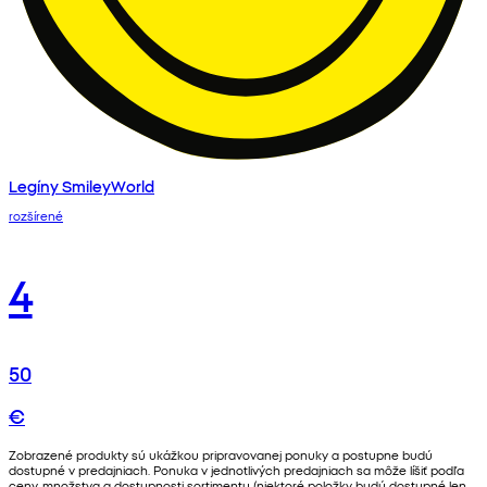
Legíny SmileyWorld
rozšírené
4
50
€
Zobrazené produkty sú ukážkou pripravovanej ponuky a postupne budú
dostupné v predajniach. Ponuka v jednotlivých predajniach sa môže líšiť podľa
ceny, množstva a dostupnosti sortimentu (niektoré položky budú dostupné len