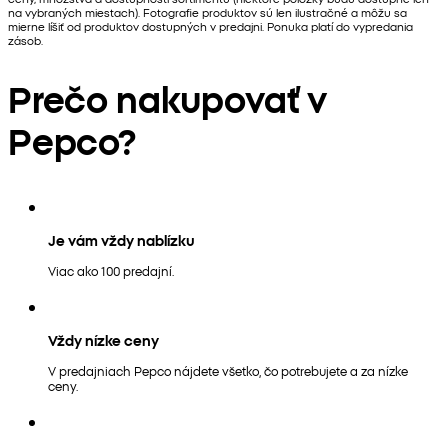
na vybraných miestach). Fotografie produktov sú len ilustračné a môžu sa
mierne líšiť od produktov dostupných v predajni. Ponuka platí do vypredania
zásob.
Prečo nakupovať v
Pepco?
Je vám vždy nablízku
Viac ako 100 predajní.
Vždy nízke ceny
V predajniach Pepco nájdete všetko, čo potrebujete a za nízke
ceny.