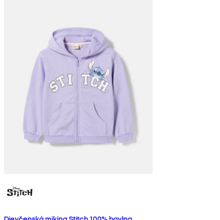
Dievčenská mikina Stitch 100% bavlna