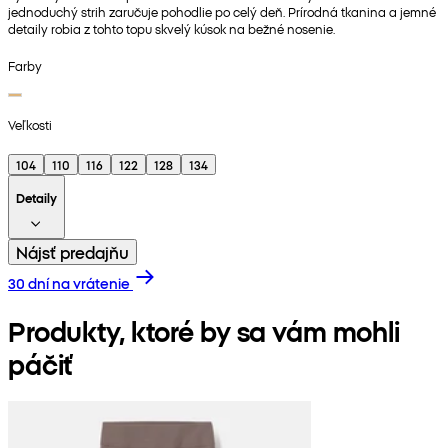
jednoduchý strih zaručuje pohodlie po celý deň. Prírodná tkanina a jemné
detaily robia z tohto topu skvelý kúsok na bežné nosenie.
Farby
Veľkosti
104
110
116
122
128
134
Detaily
Nájsť predajňu
30 dní na vrátenie
Produkty, ktoré by sa vám mohli
páčiť