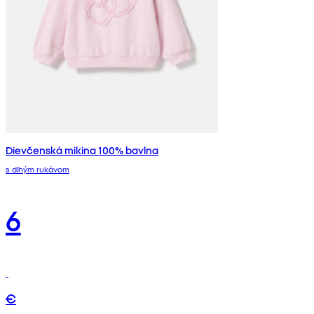
Dievčenská mikina 100% bavlna
s dlhým rukávom
6
€