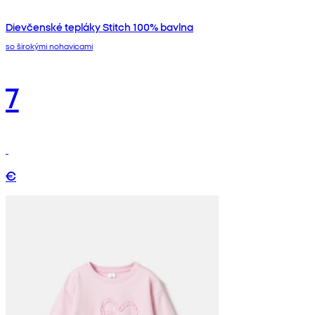
Dievčenské tepláky Stitch 100% bavlna
so širokými nohavicami
7
€