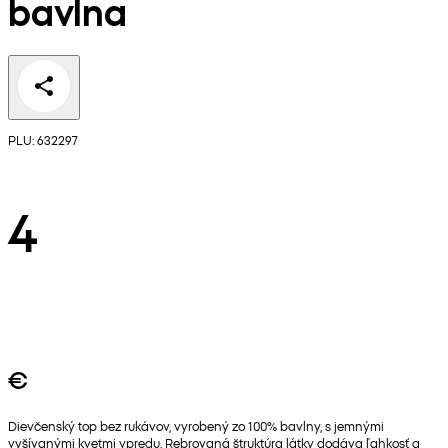
bavlna
PLU: 632297
4
€
Dievčenský top bez rukávov, vyrobený zo 100% bavlny, s jemnými
vyšívanými kvetmi vpredu. Rebrovaná štruktúra látky dodáva ľahkosť a