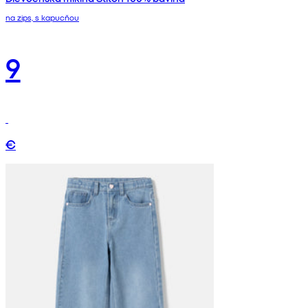
na zips, s kapucňou
9
€