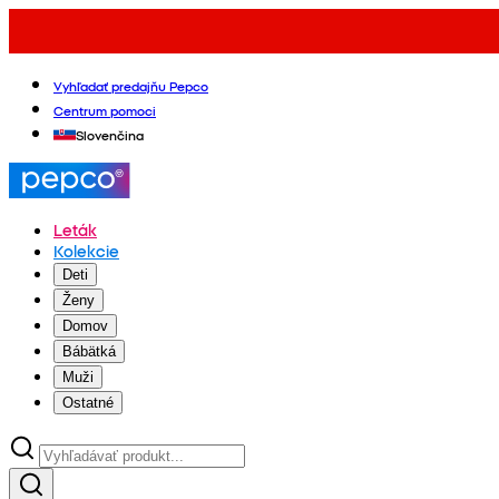
Vyhľadať predajňu Pepco
Centrum pomoci
Slovenčina
Leták
Kolekcie
Deti
Ženy
Domov
Bábätká
Muži
Ostatné