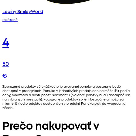
Legíny SmileyWorld
rozšírené
4
50
€
Zobrazené produkty sú ukážkou pripravovanej ponuky a postupne budú
dostupné v predajniach. Ponuka v jednotlivých predajniach sa môže líšiť podľa
ceny, množstva a dostupnosti sortimentu (niektoré položky budú dostupné len
na vybraných miestach). Fotografie produktov sú len ilustračné a môžu sa
mierne líšiť od produktov dostupných v predajni. Ponuka platí do vypredania
zásob.
Prečo nakupovať v