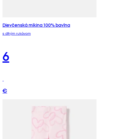
Dievčenská mikina 100% bavlna
s dlhým rukávom
6
€