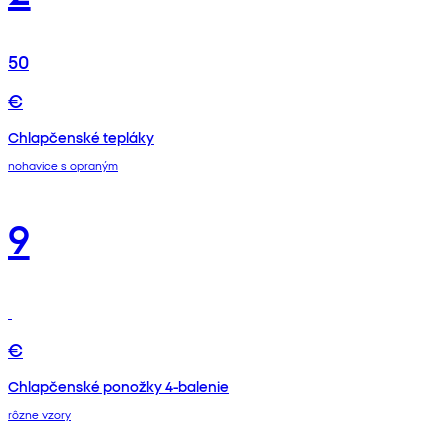
50
€
Chlapčenské tepláky
nohavice s opraným
9
€
Chlapčenské ponožky 4-balenie
rôzne vzory