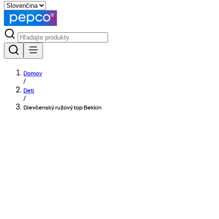
Domov
/
Deti
/
Dievčenský ružový top Bekkin