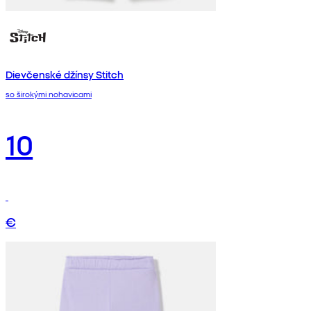
Dievčenské džínsy Stitch
so širokými nohavicami
10
€