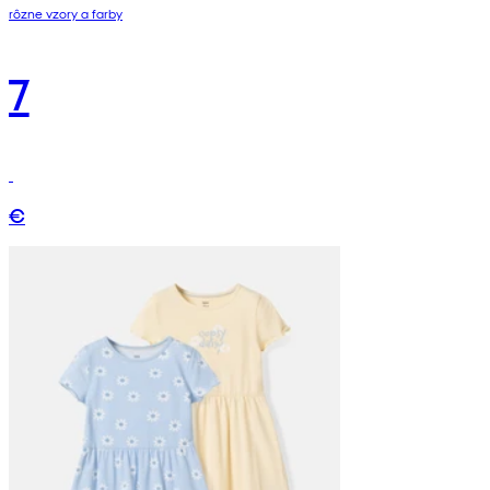
rôzne vzory a farby
7
€