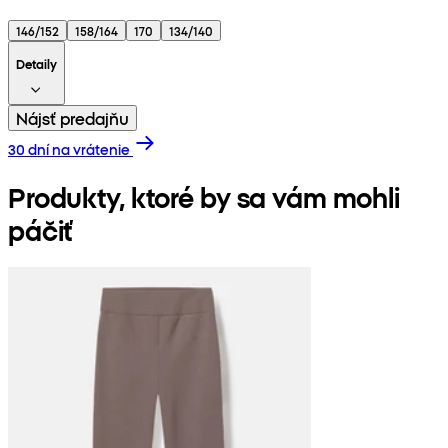
146/152
158/164
170
134/140
Detaily
Nájsť predajňu
30 dní na vrátenie
Produkty, ktoré by sa vám mohli
páčiť