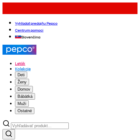
Vyhľadať predajňu Pepco
Centrum pomoci
Slovenčina
Leták
Kolekcie
Deti
Ženy
Domov
Bábätká
Muži
Ostatné