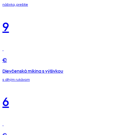
nášivka, prešitie
9
€
Dievčenská mikina s výšivkou
s dlhým rukávom
6
€