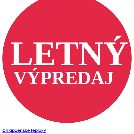
Chlapčenské tepláky