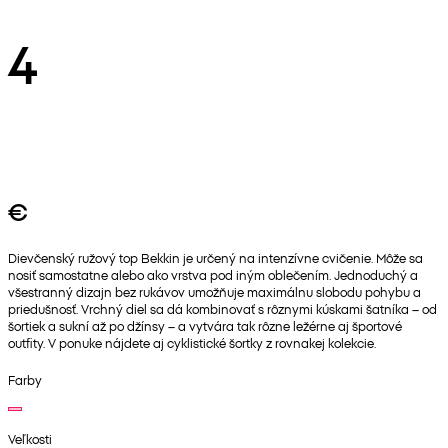
4
€
Dievčenský ružový top Bekkin je určený na intenzívne cvičenie. Môže sa
nosiť samostatne alebo ako vrstva pod iným oblečením. Jednoduchý a
všestranný dizajn bez rukávov umožňuje maximálnu slobodu pohybu a
priedušnosť. Vrchný diel sa dá kombinovať s rôznymi kúskami šatníka – od
šortiek a sukní až po džínsy – a vytvára tak rôzne ležérne aj športové
outfity. V ponuke nájdete aj cyklistické šortky z rovnakej kolekcie.
Farby
Veľkosti