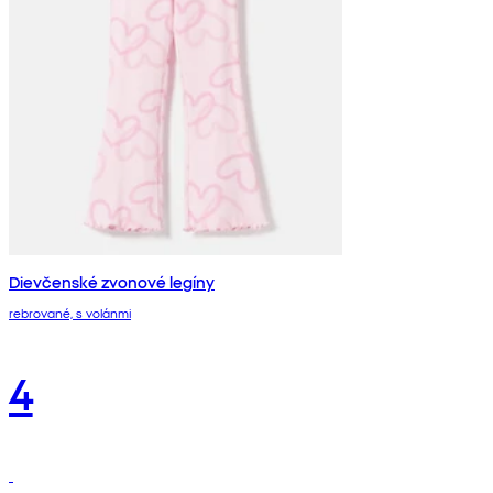
Dievčenské zvonové legíny
rebrované, s volánmi
4