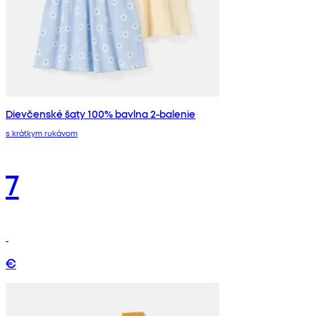
Dievčenské šaty 100% bavlna 2-balenie
s krátkym rukávom
7
€