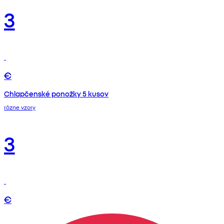
3
€
Chlapčenské ponožky 5 kusov
rôzne vzory
3
€