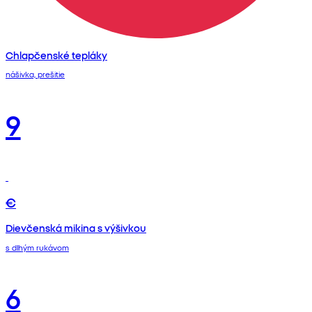
Chlapčenské tepláky
nášivka, prešitie
9
€
Dievčenská mikina s výšivkou
s dlhým rukávom
6