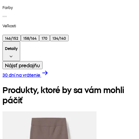
Farby
Veľkosti
146/152
158/164
170
134/140
Detaily
Nájsť predajňu
30 dní na vrátenie
Produkty, ktoré by sa vám mohli
páčiť