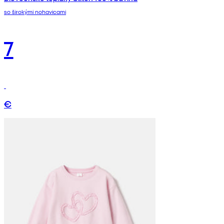
so širokými nohavicami
7
€