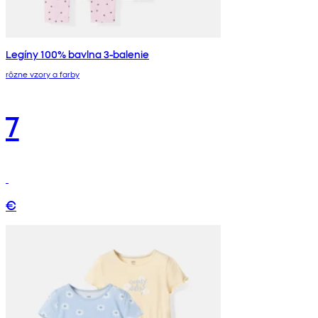
Legíny 100% bavlna 3-balenie
rôzne vzory a farby
7
€