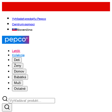
Vyhľadať predajňu Pepco
Centrum pomoci
Slovenčina
Leták
Kolekcie
Deti
Ženy
Domov
Bábätká
Muži
Ostatné