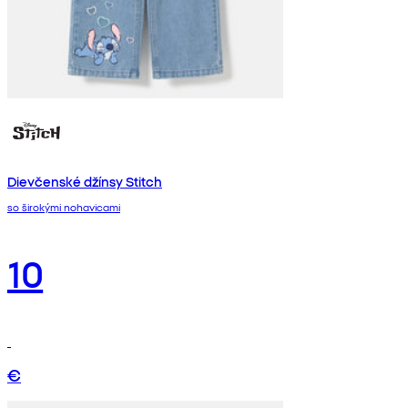
Dievčenské džínsy Stitch
so širokými nohavicami
10
€