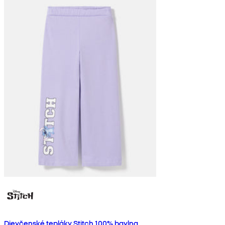
Dievčenské tepláky Stitch 100% bavlna