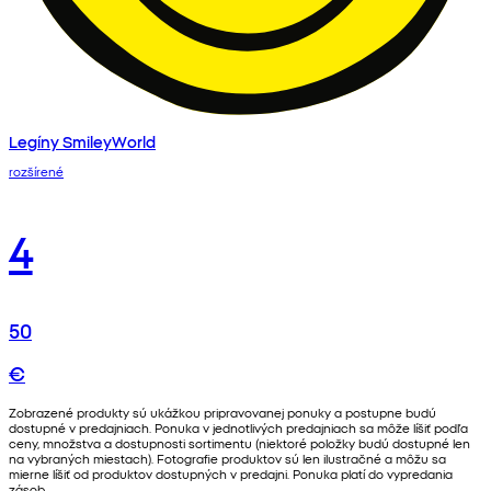
Legíny SmileyWorld
rozšírené
4
50
€
Zobrazené produkty sú ukážkou pripravovanej ponuky a postupne budú
dostupné v predajniach. Ponuka v jednotlivých predajniach sa môže líšiť podľa
ceny, množstva a dostupnosti sortimentu (niektoré položky budú dostupné len
na vybraných miestach). Fotografie produktov sú len ilustračné a môžu sa
mierne líšiť od produktov dostupných v predajni. Ponuka platí do vypredania
zásob.