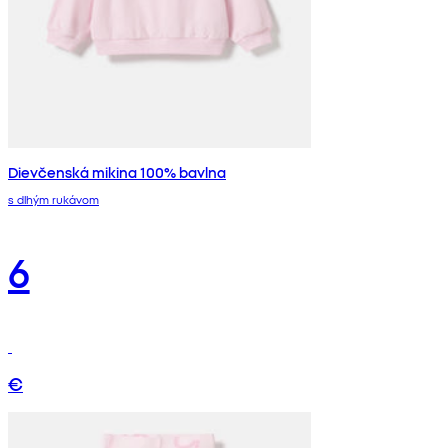
Dievčenská mikina 100% bavlna
s dlhým rukávom
6
€