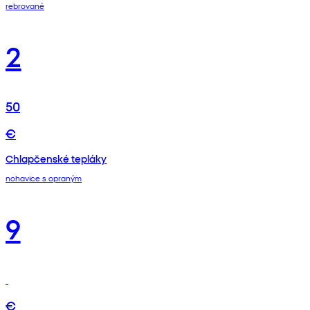
rebrované
2
50
€
Chlapčenské tepláky
nohavice s opraným
9
€