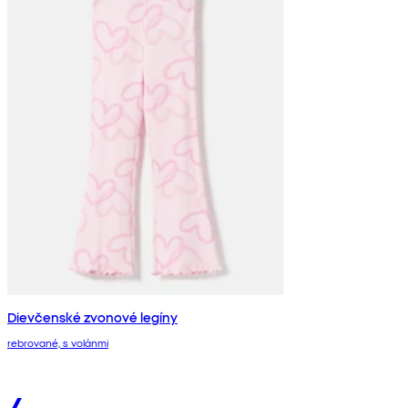
Dievčenské zvonové legíny
rebrované, s volánmi
4