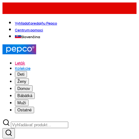
Vyhľadať predajňu Pepco
Centrum pomoci
Slovenčina
Leták
Kolekcie
Deti
Ženy
Domov
Bábätká
Muži
Ostatné