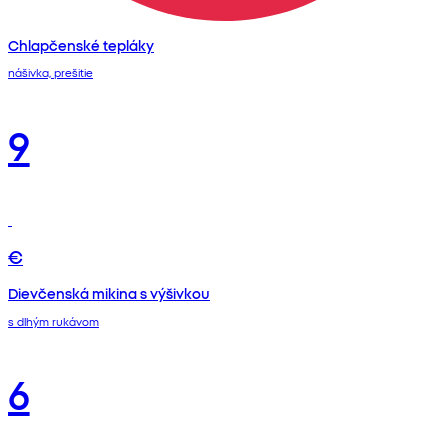
Chlapčenské tepláky
nášivka, prešitie
9
€
Dievčenská mikina s výšivkou
s dlhým rukávom
6