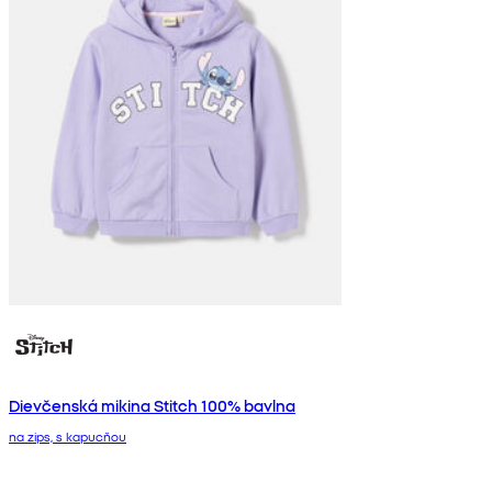
Dievčenská mikina Stitch 100% bavlna
na zips, s kapucňou