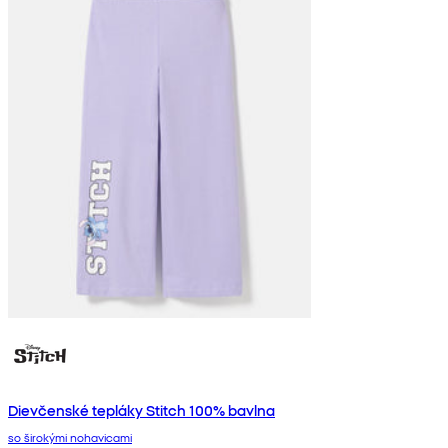
Dievčenské tepláky Stitch 100% bavlna
so širokými nohavicami