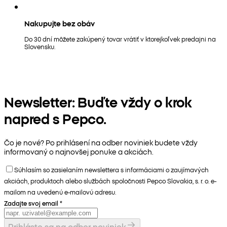
Nakupujte bez obáv
Do 30 dní môžete zakúpený tovar vrátiť v ktorejkoľvek predajni na
Slovensku.
Newsletter: Buďte vždy o krok
napred s Pepco.
Čo je nové? Po prihlásení na odber noviniek budete vždy
informovaný o najnovšej ponuke a akciách.
Súhlasím so zasielaním newslettera s informáciami o zaujímavých
akciách, produktoch alebo službách spoločnosti Pepco Slovakia, s. r. o. e-
mailom na uvedenú e-mailovú adresu.
Zadajte svoj email
*
Prihláste sa na odber noviniek