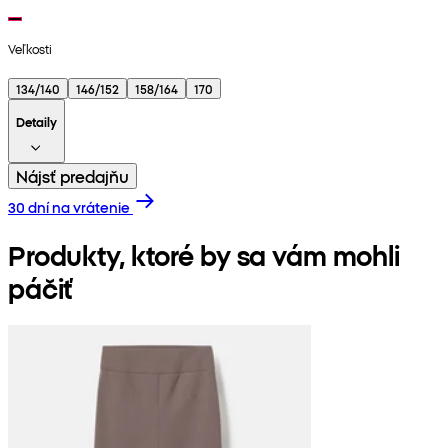
Veľkosti
134/140
146/152
158/164
170
Detaily
Nájsť predajňu
30 dní na vrátenie
Produkty, ktoré by sa vám mohli
páčiť