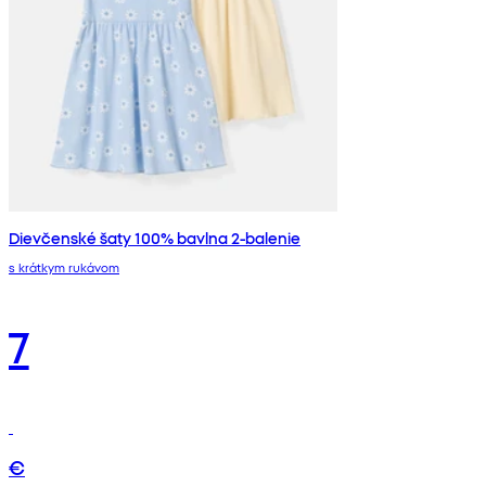
Dievčenské šaty 100% bavlna 2-balenie
s krátkym rukávom
7
€