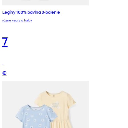
Legíny 100% bavlna 3-balenie
rôzne vzory a farby
7
€