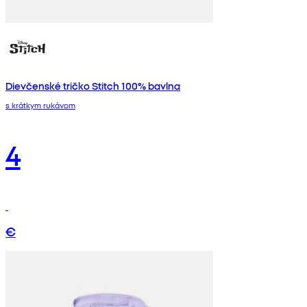
Dievčenské tričko Stitch 100% bavlna
s krátkym rukávom
4
€