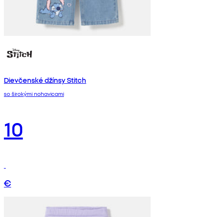
Dievčenské džínsy Stitch
so širokými nohavicami
10
€