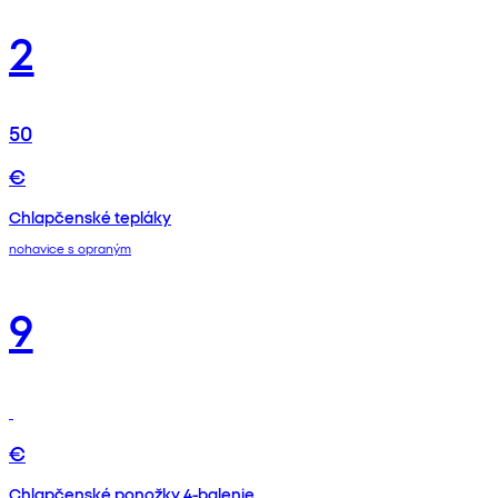
2
50
€
Chlapčenské tepláky
nohavice s opraným
9
€
Chlapčenské ponožky 4-balenie