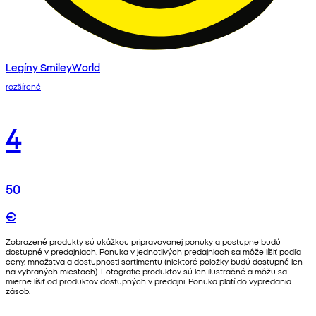
Legíny SmileyWorld
rozšírené
4
50
€
Zobrazené produkty sú ukážkou pripravovanej ponuky a postupne budú
dostupné v predajniach. Ponuka v jednotlivých predajniach sa môže líšiť podľa
ceny, množstva a dostupnosti sortimentu (niektoré položky budú dostupné len
na vybraných miestach). Fotografie produktov sú len ilustračné a môžu sa
mierne líšiť od produktov dostupných v predajni. Ponuka platí do vypredania
zásob.