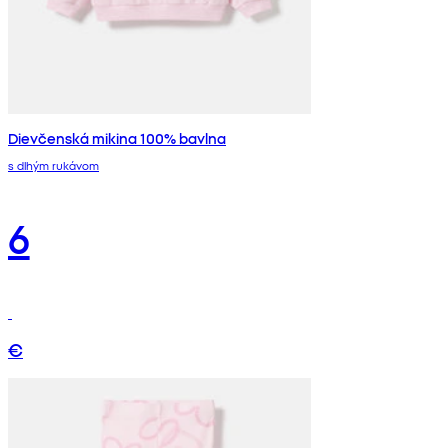
Dievčenská mikina 100% bavlna
s dlhým rukávom
6
€