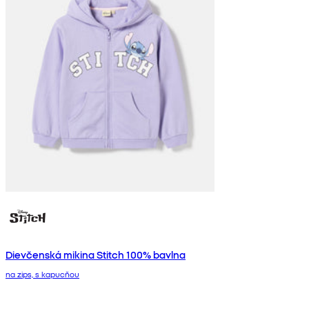
Dievčenská mikina Stitch 100% bavlna
na zips, s kapucňou