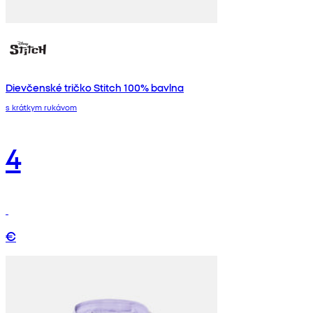
Dievčenské tričko Stitch 100% bavlna
s krátkym rukávom
4
€