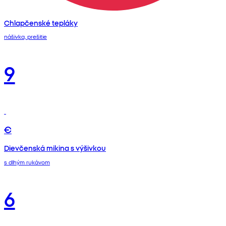
Chlapčenské tepláky
nášivka, prešitie
9
€
Dievčenská mikina s výšivkou
s dlhým rukávom
6