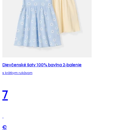
Dievčenské šaty 100% bavlna 2-balenie
s krátkym rukávom
7
€