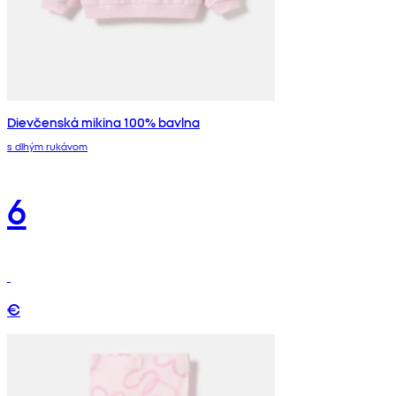
Dievčenská mikina 100% bavlna
s dlhým rukávom
6
€