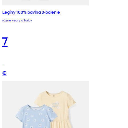
Legíny 100% bavlna 3-balenie
rôzne vzory a farby
7
€