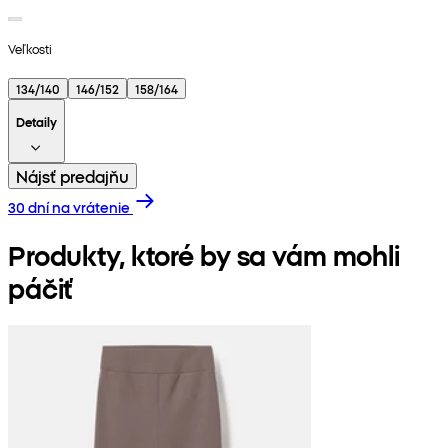
Veľkosti
134/140
146/152
158/164
Detaily
Nájsť predajňu
30 dní na vrátenie
Produkty, ktoré by sa vám mohli
páčiť