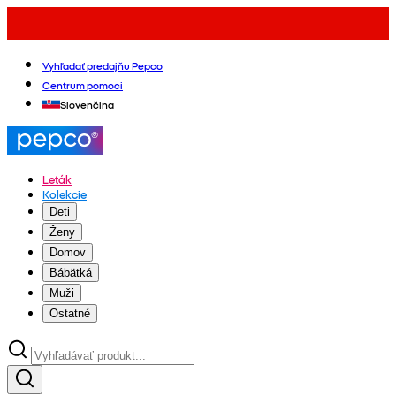
Vyhľadať predajňu Pepco
Centrum pomoci
Slovenčina
Leták
Kolekcie
Deti
Ženy
Domov
Bábätká
Muži
Ostatné