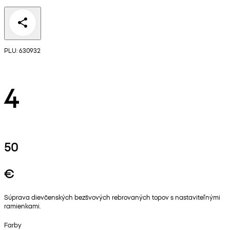
PLU: 630932
4
50
€
Súprava dievčenských bezšvových rebrovaných topov s nastaviteľnými
ramienkami.
Farby