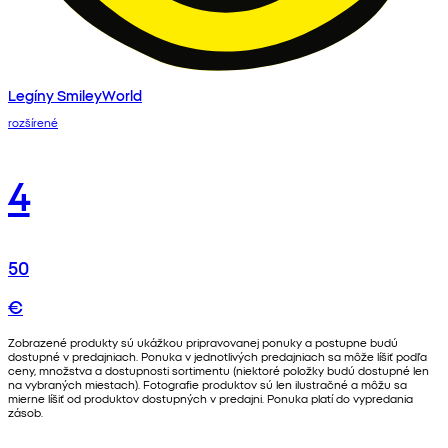
Legíny SmileyWorld
rozšírené
4
50
€
Zobrazené produkty sú ukážkou pripravovanej ponuky a postupne budú
dostupné v predajniach. Ponuka v jednotlivých predajniach sa môže líšiť podľa
ceny, množstva a dostupnosti sortimentu (niektoré položky budú dostupné len
na vybraných miestach). Fotografie produktov sú len ilustračné a môžu sa
mierne líšiť od produktov dostupných v predajni. Ponuka platí do vypredania
zásob.