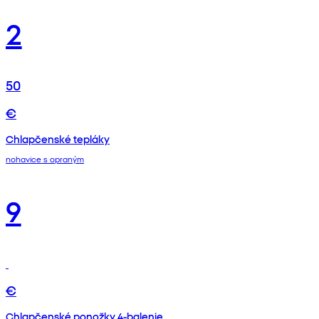
2
50
€
Chlapčenské tepláky
nohavice s opraným
9
€
Chlapčenské ponožky 4-balenie