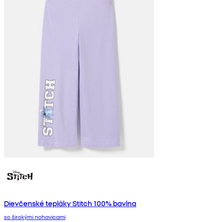
Dievčenské tepláky Stitch 100% bavlna
so širokými nohavicami