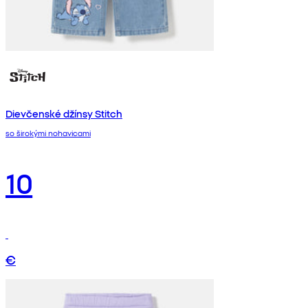
Dievčenské džínsy Stitch
so širokými nohavicami
10
€