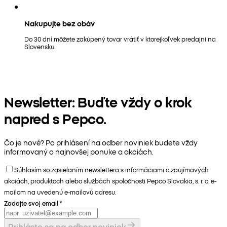
Nakupujte bez obáv
Do 30 dní môžete zakúpený tovar vrátiť v ktorejkoľvek predajni na
Slovensku.
Newsletter: Buďte vždy o krok
napred s Pepco.
Čo je nové? Po prihlásení na odber noviniek budete vždy
informovaný o najnovšej ponuke a akciách.
Súhlasím so zasielaním newslettera s informáciami o zaujímavých
akciách, produktoch alebo službách spoločnosti Pepco Slovakia, s. r. o. e-
mailom na uvedenú e-mailovú adresu.
Zadajte svoj email
*
Prihláste sa na odber noviniek