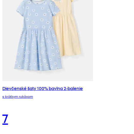
Dievčenské šaty 100% bavlna 2-balenie
s krátkym rukávom
7