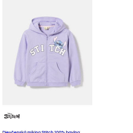
Dievčenská mikina Stitch 100% bavlna