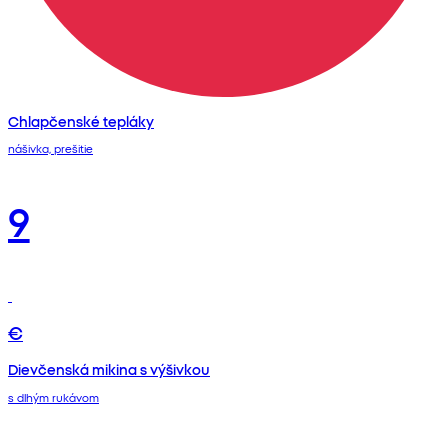
Chlapčenské tepláky
nášivka, prešitie
9
€
Dievčenská mikina s výšivkou
s dlhým rukávom