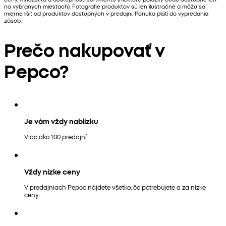
na vybraných miestach). Fotografie produktov sú len ilustračné a môžu sa
mierne líšiť od produktov dostupných v predajni. Ponuka platí do vypredania
zásob.
Prečo nakupovať v
Pepco?
Je vám vždy nablízku
Viac ako 100 predajní.
Vždy nízke ceny
V predajniach Pepco nájdete všetko, čo potrebujete a za nízke
ceny.