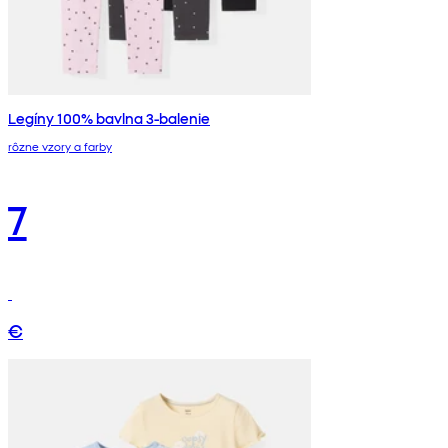
Legíny 100% bavlna 3-balenie
rôzne vzory a farby
7
€