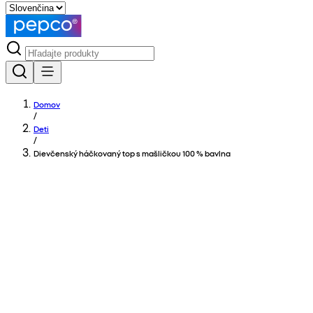
Domov
/
Deti
/
Dievčenský háčkovaný top s mašličkou 100 % bavlna