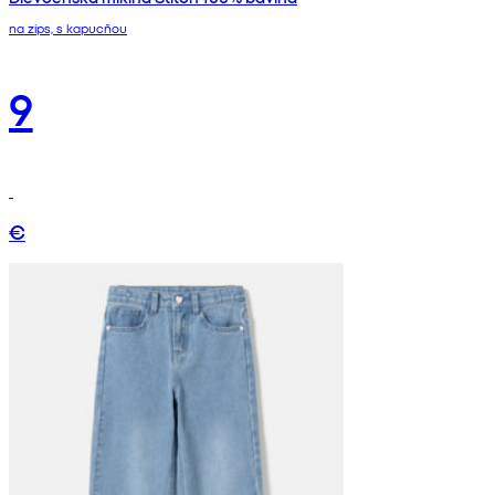
na zips, s kapucňou
9
€