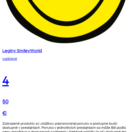
Legíny SmileyWorld
rozšírené
4
50
€
Zobrazené produkty sú ukážkou pripravovanej ponuky a postupne budú
dostupné v predajniach. Ponuka v jednotlivých predajniach sa môže líšiť podľa
ceny, množstva a dostupnosti sortimentu (niektoré položky budú dostupné len