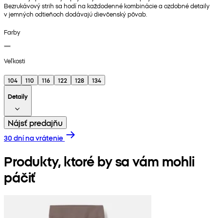
Bezrukávový strih sa hodí na každodenné kombinácie a ozdobné detaily
v jemných odtieňoch dodávajú dievčenský pôvab.
Farby
Veľkosti
104
110
116
122
128
134
Detaily
Nájsť predajňu
30 dní na vrátenie
Produkty, ktoré by sa vám mohli
páčiť