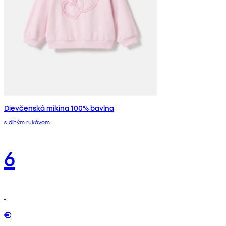
Dievčenská mikina 100% bavlna
s dlhým rukávom
6
€