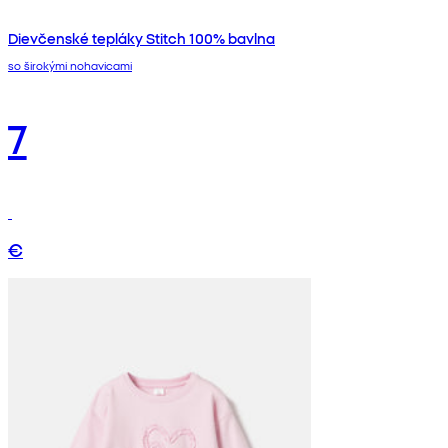
Dievčenské tepláky Stitch 100% bavlna
so širokými nohavicami
7
€