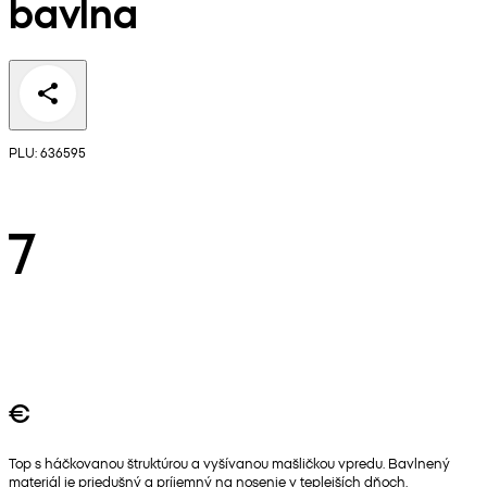
bavlna
PLU: 636595
7
€
Top s háčkovanou štruktúrou a vyšívanou mašličkou vpredu. Bavlnený
materiál je priedušný a príjemný na nosenie v teplejších dňoch.