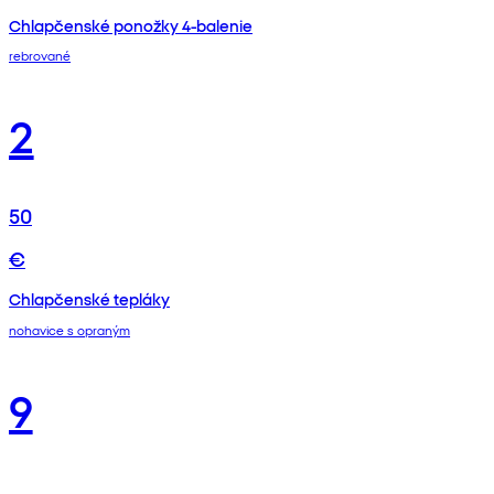
Chlapčenské ponožky 4-balenie
rebrované
2
50
€
Chlapčenské tepláky
nohavice s opraným
9