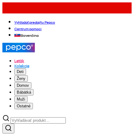
Vyhľadať predajňu Pepco
Centrum pomoci
Slovenčina
Leták
Kolekcie
Deti
Ženy
Domov
Bábätká
Muži
Ostatné