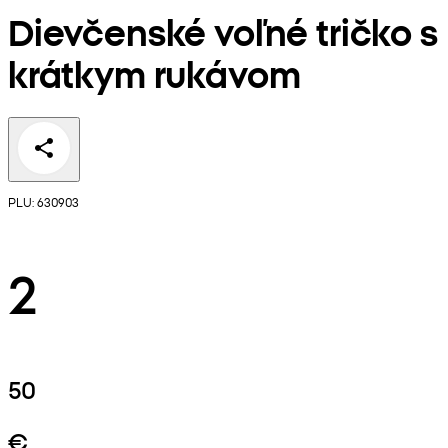
Dievčenské voľné tričko s
krátkym rukávom
PLU: 630903
2
50
€