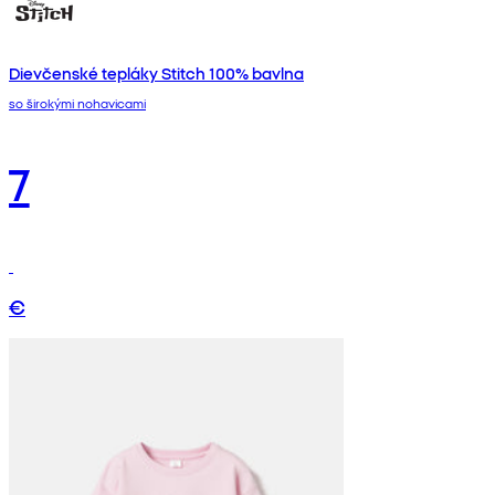
Dievčenské tepláky Stitch 100% bavlna
so širokými nohavicami
7
€