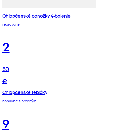
Chlapčenské ponožky 4-balenie
rebrované
2
50
€
Chlapčenské tepláky
nohavice s opraným
9