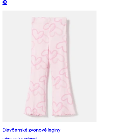
€
Dievčenské zvonové legíny
rebrované, s volánmi