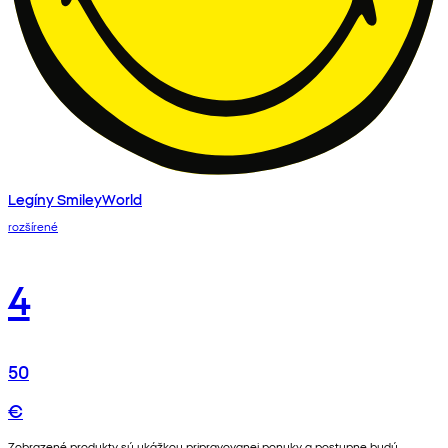
Legíny SmileyWorld
rozšírené
4
50
€
Zobrazené produkty sú ukážkou pripravovanej ponuky a postupne budú