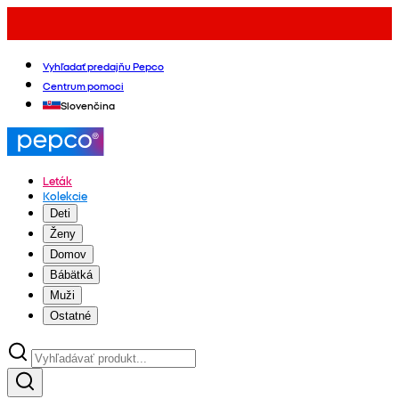
Vyhľadať predajňu Pepco
Centrum pomoci
Slovenčina
Leták
Kolekcie
Deti
Ženy
Domov
Bábätká
Muži
Ostatné