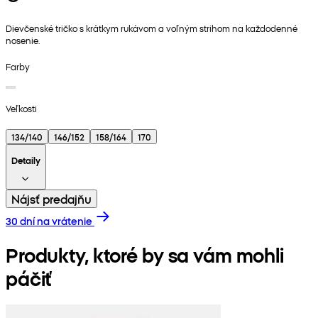
Dievčenské tričko s krátkym rukávom a voľným strihom na každodenné
nosenie.
Farby
Veľkosti
134/140
146/152
158/164
170
Detaily
Nájsť predajňu
30 dní na vrátenie
Produkty, ktoré by sa vám mohli
páčiť