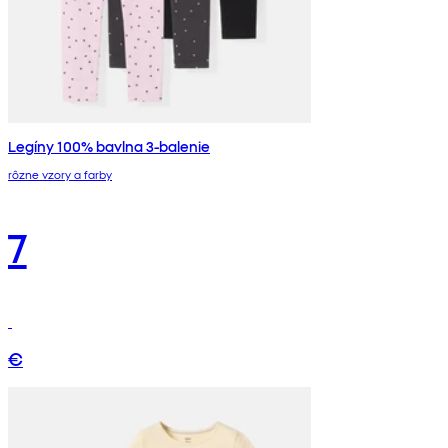
Legíny 100% bavlna 3-balenie
rôzne vzory a farby
7
€