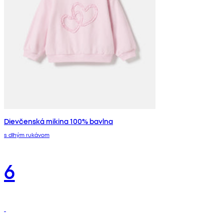
Dievčenská mikina 100% bavlna
s dlhým rukávom
6