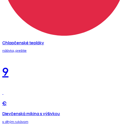
Chlapčenské tepláky
nášivka, prešitie
9
€
Dievčenská mikina s výšivkou
s dlhým rukávom