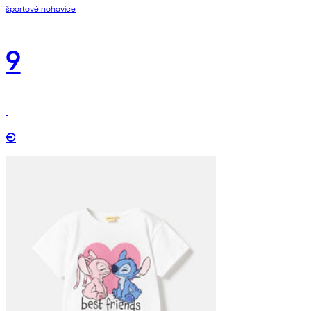
športové nohavice
9
€