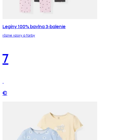
Legíny 100% bavlna 3-balenie
rôzne vzory a farby
7
€