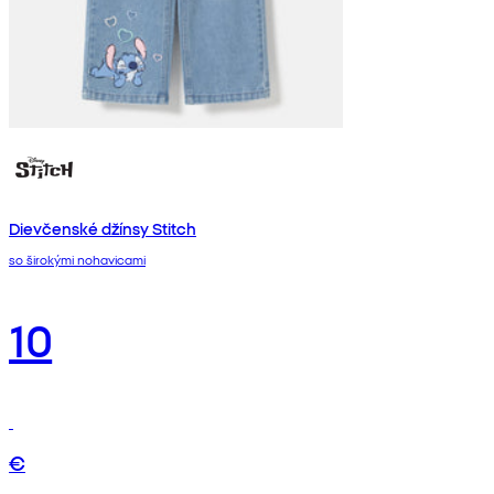
Dievčenské džínsy Stitch
so širokými nohavicami
10
€