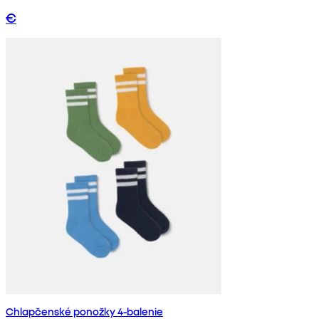
€
Chlapčenské ponožky 4-balenie