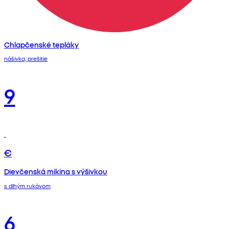
Chlapčenské tepláky
nášivka, prešitie
9
€
Dievčenská mikina s výšivkou
s dlhým rukávom
6