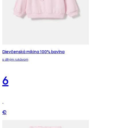
Dievčenská mikina 100% bavlna
s dlhým rukávom
6
€