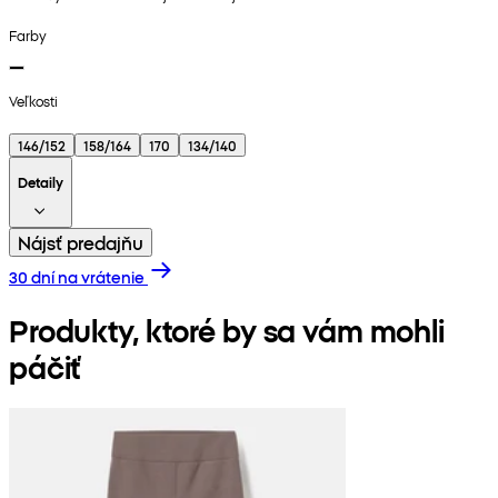
Farby
Veľkosti
146/152
158/164
170
134/140
Detaily
Nájsť predajňu
30 dní na vrátenie
Produkty, ktoré by sa vám mohli
páčiť