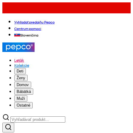
Vyhľadať predajňu Pepco
Centrum pomoci
Slovenčina
Leták
Kolekcie
Deti
Ženy
Domov
Bábätká
Muži
Ostatné