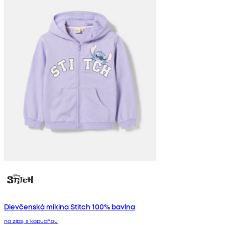
Dievčenská mikina Stitch 100% bavlna
na zips, s kapucňou