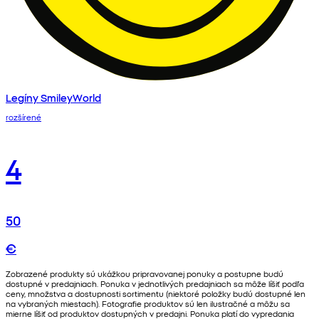
Legíny SmileyWorld
rozšírené
4
50
€
Zobrazené produkty sú ukážkou pripravovanej ponuky a postupne budú
dostupné v predajniach. Ponuka v jednotlivých predajniach sa môže líšiť podľa
ceny, množstva a dostupnosti sortimentu (niektoré položky budú dostupné len
na vybraných miestach). Fotografie produktov sú len ilustračné a môžu sa
mierne líšiť od produktov dostupných v predajni. Ponuka platí do vypredania