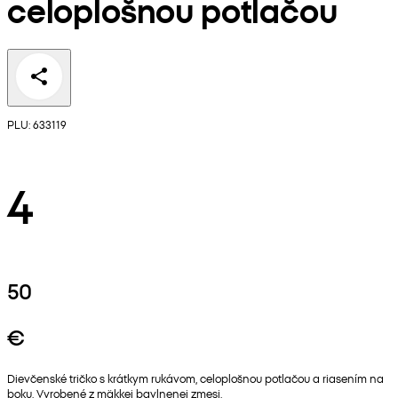
celoplošnou potlačou
PLU: 633119
4
50
€
Dievčenské tričko s krátkym rukávom, celoplošnou potlačou a riasením na
boku. Vyrobené z mäkkej bavlnenej zmesi.