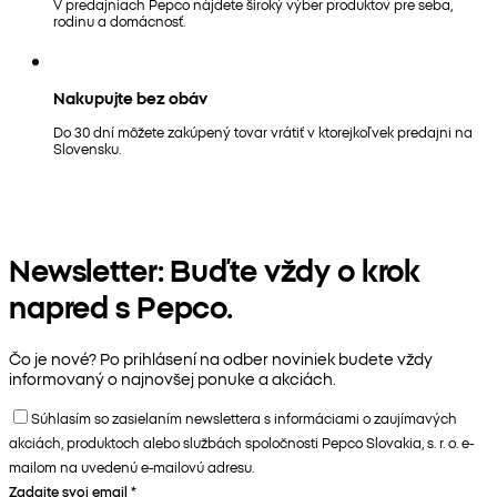
V predajniach Pepco nájdete široký výber produktov pre seba,
rodinu a domácnosť.
Nakupujte bez obáv
Do 30 dní môžete zakúpený tovar vrátiť v ktorejkoľvek predajni na
Slovensku.
Newsletter: Buďte vždy o krok
napred s Pepco.
Čo je nové? Po prihlásení na odber noviniek budete vždy
informovaný o najnovšej ponuke a akciách.
Súhlasím so zasielaním newslettera s informáciami o zaujímavých
akciách, produktoch alebo službách spoločnosti Pepco Slovakia, s. r. o. e-
mailom na uvedenú e-mailovú adresu.
Zadajte svoj email
*