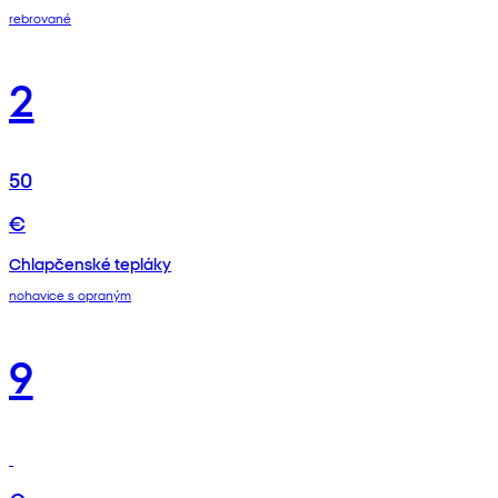
rebrované
2
50
€
Chlapčenské tepláky
nohavice s opraným
9