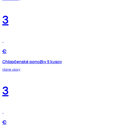
3
€
Chlapčenské ponožky 5 kusov
rôzne vzory
3
€