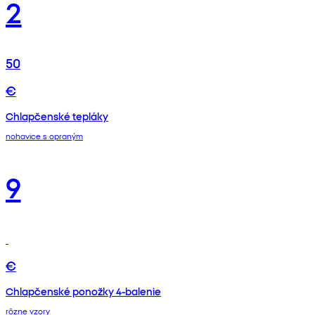
2
50
€
Chlapčenské tepláky
nohavice s opraným
9
€
Chlapčenské ponožky 4-balenie
rôzne vzory