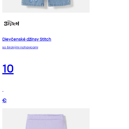
Dievčenské džínsy Stitch
so širokými nohavicami
10
€