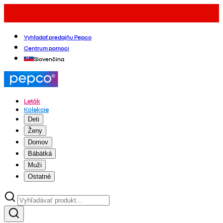
Vyhľadať predajňu Pepco
Centrum pomoci
Slovenčina
Leták
Kolekcie
Deti
Ženy
Domov
Bábätká
Muži
Ostatné