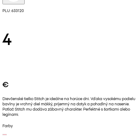
PLU: 633120
4
€
Dievčenské tielko Stitch je ideálne na horúce dni. Vďaka vysokému podielu
bavlny je vrchný diel mäkký, príjemný na dotyk a pohodlný na nosenie.
Potlač Stitch mu dodáva zábavný charakter. Perfektné s šortkami alebo
legínami.
Farby