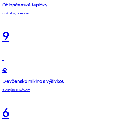
Chlapčenské tepláky
nášivka, prešitie
9
€
Dievčenská mikina s výšivkou
s dlhým rukávom
6