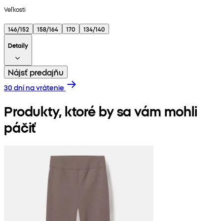
Veľkosti
146/152
158/164
170
134/140
Detaily
Nájsť predajňu
30 dní na vrátenie
Produkty, ktoré by sa vám mohli
páčiť