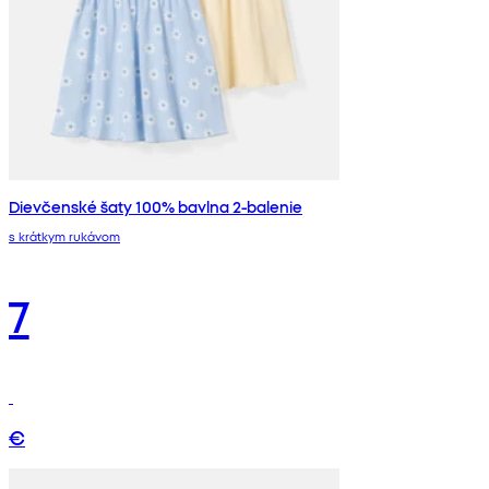
Dievčenské šaty 100% bavlna 2-balenie
s krátkym rukávom
7
€