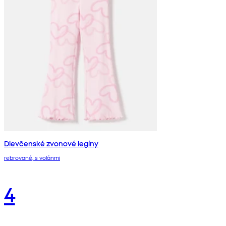
Dievčenské zvonové legíny
rebrované, s volánmi
4