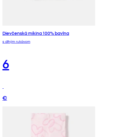
Dievčenská mikina 100% bavlna
s dlhým rukávom
6
€