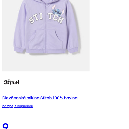
Dievčenská mikina Stitch 100% bavlna
na zips, s kapucňou
9