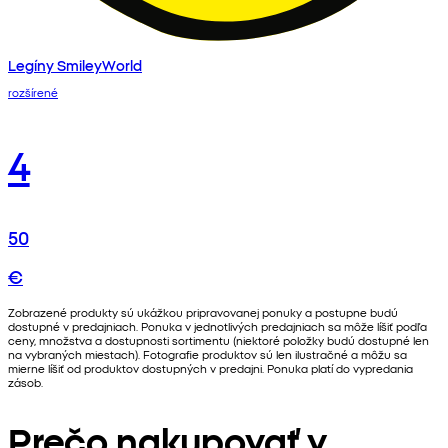
Legíny SmileyWorld
rozšírené
4
50
€
Zobrazené produkty sú ukážkou pripravovanej ponuky a postupne budú
dostupné v predajniach. Ponuka v jednotlivých predajniach sa môže líšiť podľa
ceny, množstva a dostupnosti sortimentu (niektoré položky budú dostupné len
na vybraných miestach). Fotografie produktov sú len ilustračné a môžu sa
mierne líšiť od produktov dostupných v predajni. Ponuka platí do vypredania
zásob.
Prečo nakupovať v