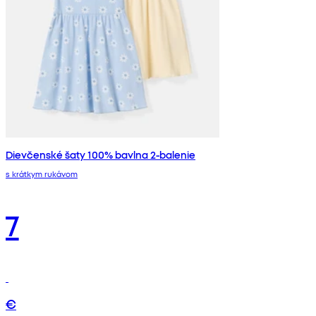
Dievčenské šaty 100% bavlna 2-balenie
s krátkym rukávom
7
€