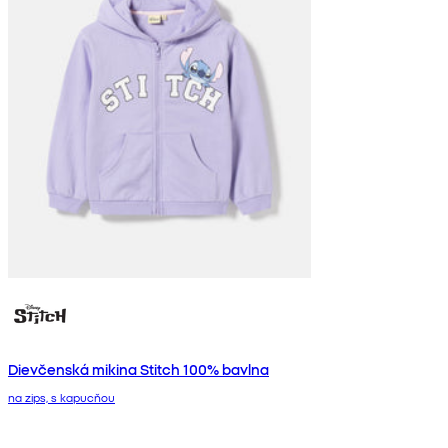
Dievčenská mikina Stitch 100% bavlna
na zips, s kapucňou