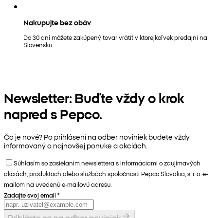
Nakupujte bez obáv
Do 30 dní môžete zakúpený tovar vrátiť v ktorejkoľvek predajni na
Slovensku.
Newsletter: Buďte vždy o krok
napred s Pepco.
Čo je nové? Po prihlásení na odber noviniek budete vždy
informovaný o najnovšej ponuke a akciách.
Súhlasím so zasielaním newslettera s informáciami o zaujímavých
akciách, produktoch alebo službách spoločnosti Pepco Slovakia, s. r. o. e-
mailom na uvedenú e-mailovú adresu.
Zadajte svoj email
*
Prihláste sa na odber noviniek