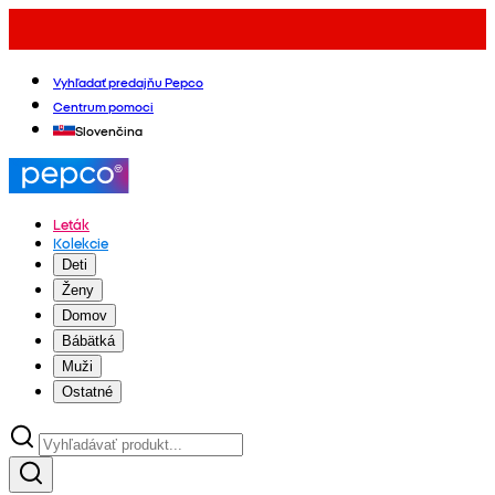
Vyhľadať predajňu Pepco
Centrum pomoci
Slovenčina
Leták
Kolekcie
Deti
Ženy
Domov
Bábätká
Muži
Ostatné