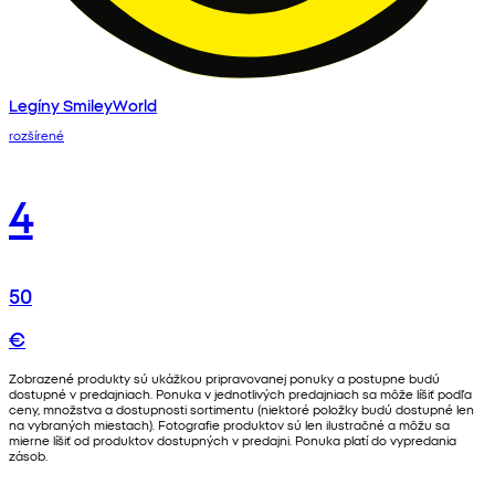
Legíny SmileyWorld
rozšírené
4
50
€
Zobrazené produkty sú ukážkou pripravovanej ponuky a postupne budú
dostupné v predajniach. Ponuka v jednotlivých predajniach sa môže líšiť podľa
ceny, množstva a dostupnosti sortimentu (niektoré položky budú dostupné len
na vybraných miestach). Fotografie produktov sú len ilustračné a môžu sa
mierne líšiť od produktov dostupných v predajni. Ponuka platí do vypredania
zásob.