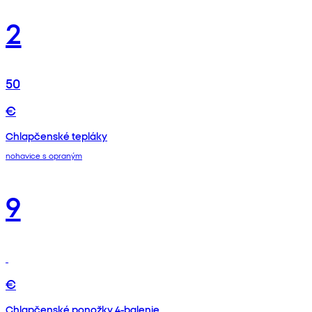
2
50
€
Chlapčenské tepláky
nohavice s opraným
9
€
Chlapčenské ponožky 4-balenie