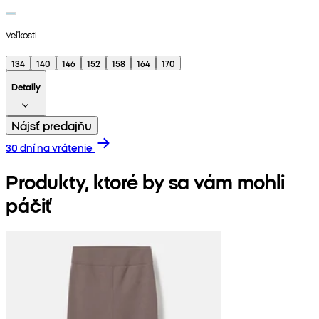
Veľkosti
134
140
146
152
158
164
170
Detaily
Nájsť predajňu
30 dní na vrátenie
Produkty, ktoré by sa vám mohli
páčiť