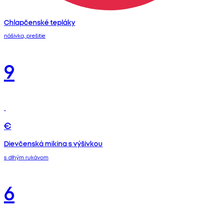
Chlapčenské tepláky
nášivka, prešitie
9
€
Dievčenská mikina s výšivkou
s dlhým rukávom
6