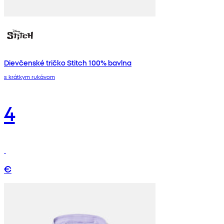
Dievčenské tričko Stitch 100% bavlna
s krátkym rukávom
4
€