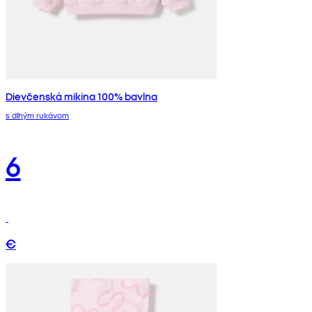
Dievčenská mikina 100% bavlna
s dlhým rukávom
6
€