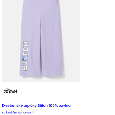
Dievčenské tepláky Stitch 100% bavlna
so širokými nohavicami