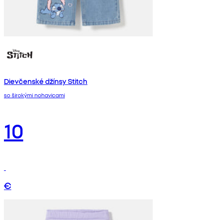
Dievčenské džínsy Stitch
so širokými nohavicami
10
€