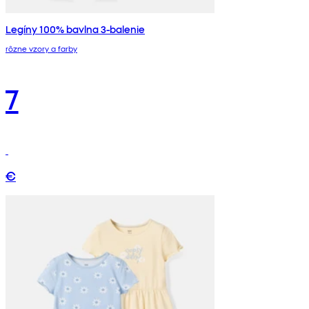
Legíny 100% bavlna 3-balenie
rôzne vzory a farby
7
€