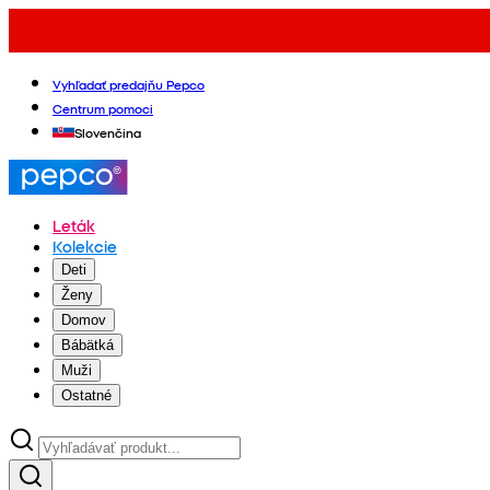
Vyhľadať predajňu Pepco
Centrum pomoci
Slovenčina
Leták
Kolekcie
Deti
Ženy
Domov
Bábätká
Muži
Ostatné