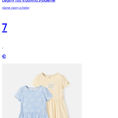
Legíny 100% bavlna 3-balenie
rôzne vzory a farby
7
€