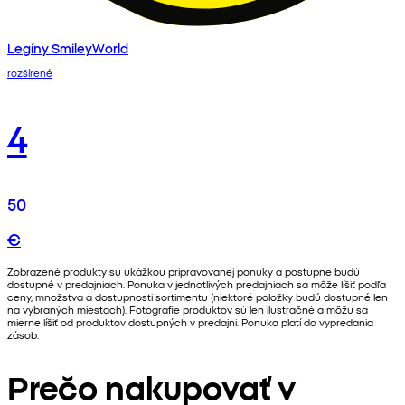
Legíny SmileyWorld
rozšírené
4
50
€
Zobrazené produkty sú ukážkou pripravovanej ponuky a postupne budú
dostupné v predajniach. Ponuka v jednotlivých predajniach sa môže líšiť podľa
ceny, množstva a dostupnosti sortimentu (niektoré položky budú dostupné len
na vybraných miestach). Fotografie produktov sú len ilustračné a môžu sa
mierne líšiť od produktov dostupných v predajni. Ponuka platí do vypredania
zásob.
Prečo nakupovať v