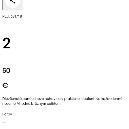
PLU: 631748
2
50
€
Dievčenské pančuchové nohavice v praktickom balení. Na každodenné
nosenie. Vhodné k rôznym outfitom.
Farby