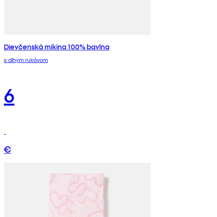
Dievčenská mikina 100% bavlna
s dlhým rukávom
6
€