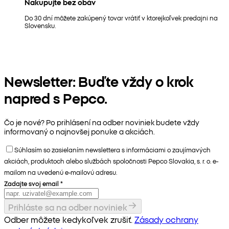
Nakupujte bez obáv
Do 30 dní môžete zakúpený tovar vrátiť v ktorejkoľvek predajni na
Slovensku.
Newsletter: Buďte vždy o krok
napred s Pepco.
Čo je nové? Po prihlásení na odber noviniek budete vždy
informovaný o najnovšej ponuke a akciách.
Súhlasím so zasielaním newslettera s informáciami o zaujímavých
akciách, produktoch alebo službách spoločnosti Pepco Slovakia, s. r. o. e-
mailom na uvedenú e-mailovú adresu.
Zadajte svoj email
*
Prihláste sa na odber noviniek
Odber môžete kedykoľvek zrušiť.
Zásady ochrany