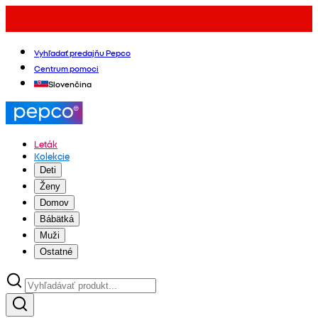
Vyhľadať predajňu Pepco
Centrum pomoci
Slovenčina
Leták
Kolekcie
Deti
Ženy
Domov
Bábätká
Muži
Ostatné