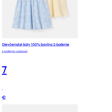
Dievčenské šaty 100% bavlna 2-balenie
s krátkym rukávom
7
€