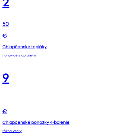
2
50
€
Chlapčenské tepláky
nohavice s opraným
9
€
Chlapčenské ponožky 4-balenie
rôzne vzory