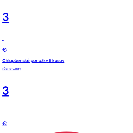
3
€
Chlapčenské ponožky 5 kusov
rôzne vzory
3
€