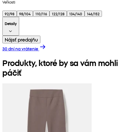
Veľkosti
92/98
98/104
110/116
122/128
134/140
146/152
Detaily
Nájsť predajňu
30 dní na vrátenie
Produkty, ktoré by sa vám mohli
páčiť