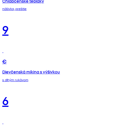
Chlapčenské tepláky
nášivka, prešitie
9
€
Dievčenská mikina s výšivkou
s dlhým rukávom
6