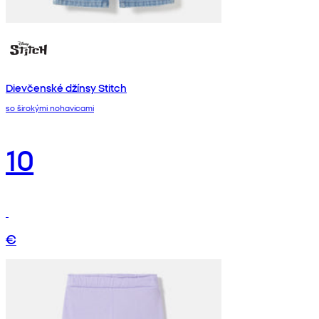
Dievčenské džínsy Stitch
so širokými nohavicami
10
€