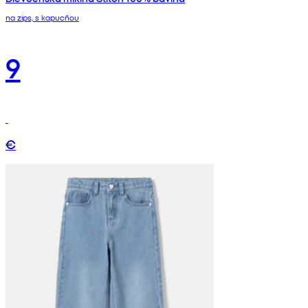
na zips, s kapucňou
9
€