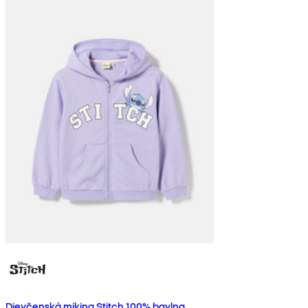
Dievčenská mikina Stitch 100% bavlna