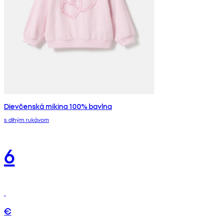
Dievčenská mikina 100% bavlna
s dlhým rukávom
6
€