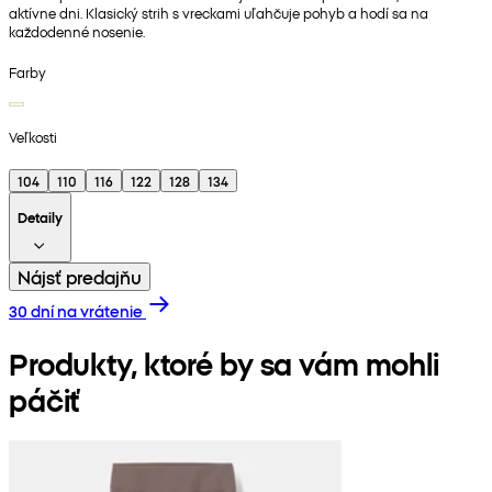
aktívne dni. Klasický strih s vreckami uľahčuje pohyb a hodí sa na
každodenné nosenie.
Farby
Veľkosti
104
110
116
122
128
134
Detaily
Nájsť predajňu
30 dní na vrátenie
Produkty, ktoré by sa vám mohli
páčiť