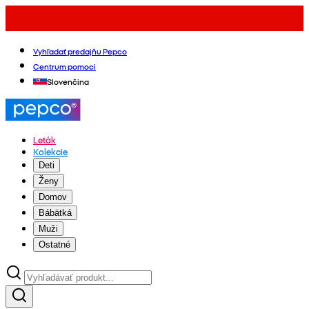
Vyhľadať predajňu Pepco
Centrum pomoci
Slovenčina
Leták
Kolekcie
Deti
Ženy
Domov
Bábätká
Muži
Ostatné