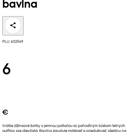
bavlna
PLU: 632549
6
€
Krátke džínsové šortky s jemnou potlačou sú pohodlným kúskom letných
outfitov pre dievčatá. Bavlna zaručuje mäkkosť a priedušnosť, ideálnu na