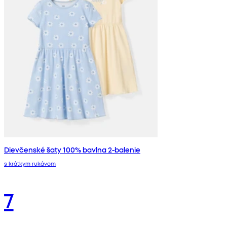
Dievčenské šaty 100% bavlna 2-balenie
s krátkym rukávom
7