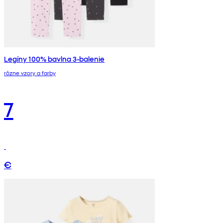
Legíny 100% bavlna 3-balenie
rôzne vzory a farby
7
€