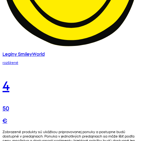
Legíny SmileyWorld
rozšírené
4
50
€
Zobrazené produkty sú ukážkou pripravovanej ponuky a postupne budú
dostupné v predajniach. Ponuka v jednotlivých predajniach sa môže líšiť podľa
ceny, množstva a dostupnosti sortimentu (niektoré položky budú dostupné len