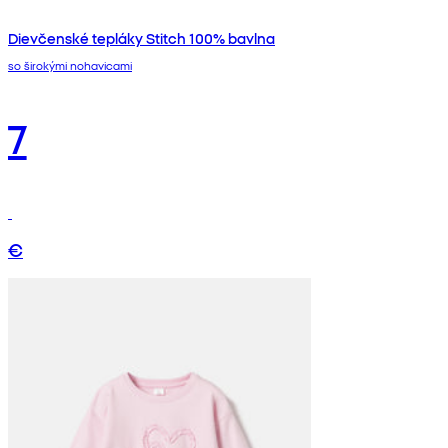
Dievčenské tepláky Stitch 100% bavlna
so širokými nohavicami
7
€