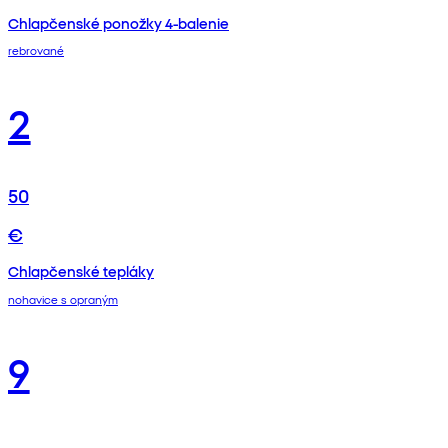
Chlapčenské ponožky 4-balenie
rebrované
2
50
€
Chlapčenské tepláky
nohavice s opraným
9