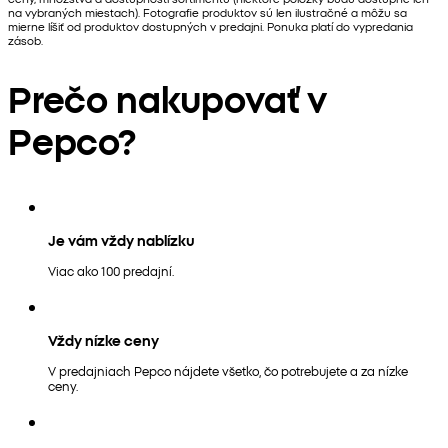
na vybraných miestach). Fotografie produktov sú len ilustračné a môžu sa
mierne líšiť od produktov dostupných v predajni. Ponuka platí do vypredania
zásob.
Prečo nakupovať v
Pepco?
Je vám vždy nablízku
Viac ako 100 predajní.
Vždy nízke ceny
V predajniach Pepco nájdete všetko, čo potrebujete a za nízke
ceny.