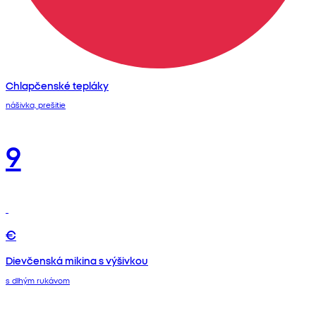
Chlapčenské tepláky
nášivka, prešitie
9
€
Dievčenská mikina s výšivkou
s dlhým rukávom