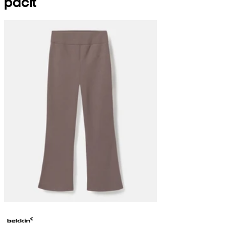
páčiť