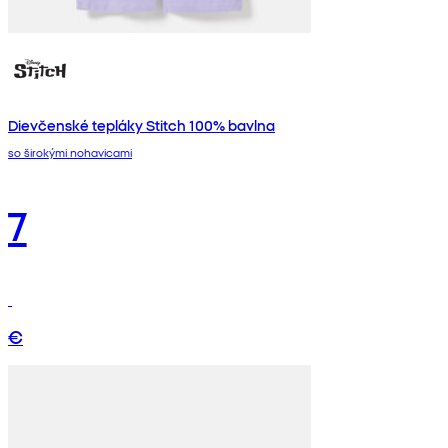
Dievčenské tepláky Stitch 100% bavlna
so širokými nohavicami
7
€