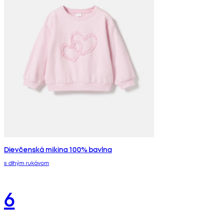
Dievčenská mikina 100% bavlna
s dlhým rukávom
6