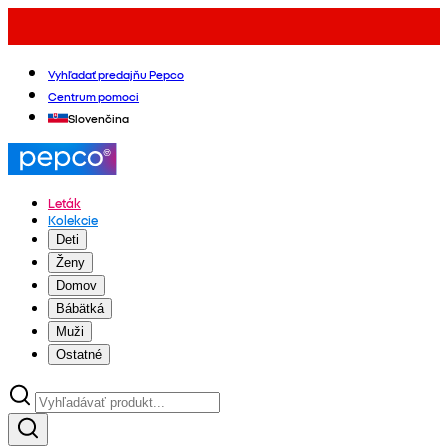
Vyhľadať predajňu Pepco
Centrum pomoci
Slovenčina
Leták
Kolekcie
Deti
Ženy
Domov
Bábätká
Muži
Ostatné