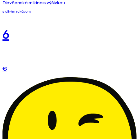
Dievčenská mikina s výšivkou
s dlhým rukávom
6
€