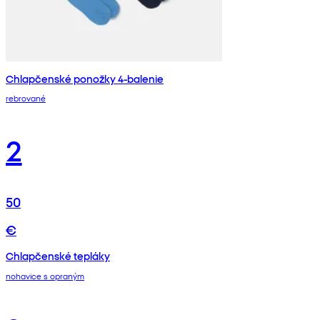
Chlapčenské ponožky 4-balenie
rebrované
2
50
€
Chlapčenské tepláky
nohavice s opraným