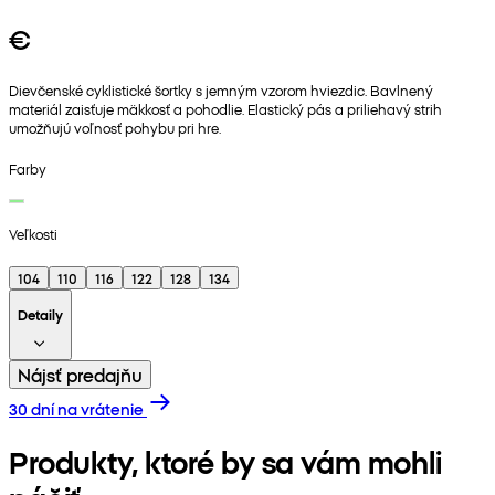
€
Dievčenské cyklistické šortky s jemným vzorom hviezdic. Bavlnený
materiál zaisťuje mäkkosť a pohodlie. Elastický pás a priliehavý strih
umožňujú voľnosť pohybu pri hre.
Farby
Veľkosti
104
110
116
122
128
134
Detaily
Nájsť predajňu
30 dní na vrátenie
Produkty, ktoré by sa vám mohli