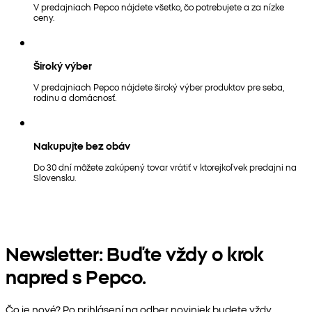
V predajniach Pepco nájdete všetko, čo potrebujete a za nízke
ceny.
Široký výber
V predajniach Pepco nájdete široký výber produktov pre seba,
rodinu a domácnosť.
Nakupujte bez obáv
Do 30 dní môžete zakúpený tovar vrátiť v ktorejkoľvek predajni na
Slovensku.
Newsletter: Buďte vždy o krok
napred s Pepco.
Čo je nové? Po prihlásení na odber noviniek budete vždy