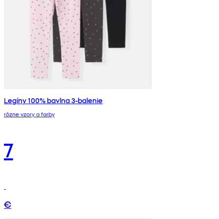
Legíny 100% bavlna 3-balenie
rôzne vzory a farby
7
€