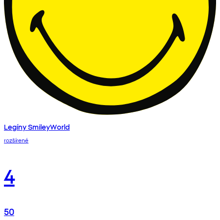
Legíny SmileyWorld
rozšírené
4
50