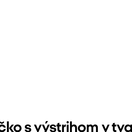
čko s výstrihom v tv