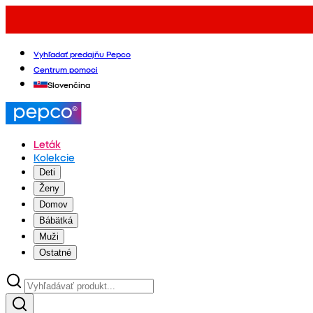
Vyhľadať predajňu Pepco
Centrum pomoci
Slovenčina
Leták
Kolekcie
Deti
Ženy
Domov
Bábätká
Muži
Ostatné