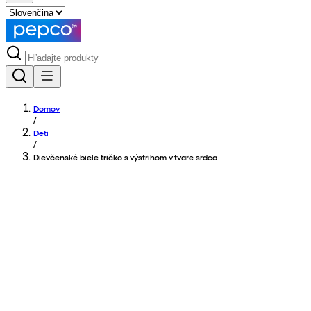
Domov
/
Deti
/
Dievčenské biele tričko s výstrihom v tvare srdca