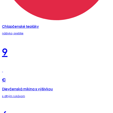
Chlapčenské tepláky
nášivka, prešitie
9
€
Dievčenská mikina s výšivkou
s dlhým rukávom