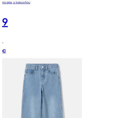
na zips, s kapucňou
9
€