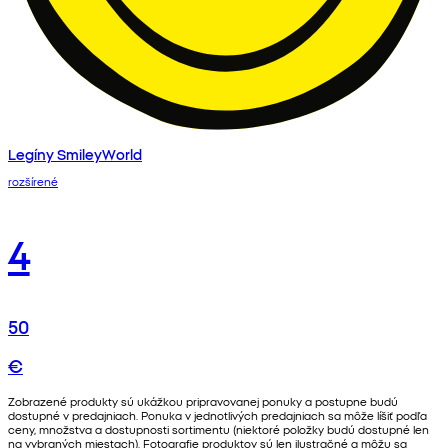
Legíny SmileyWorld
rozšírené
4
50
€
Zobrazené produkty sú ukážkou pripravovanej ponuky a postupne budú
dostupné v predajniach. Ponuka v jednotlivých predajniach sa môže líšiť podľa
ceny, množstva a dostupnosti sortimentu (niektoré položky budú dostupné len
na vybraných miestach). Fotografie produktov sú len ilustračné a môžu sa