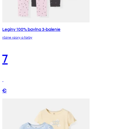
Legíny 100% bavlna 3-balenie
rôzne vzory a farby
7
€