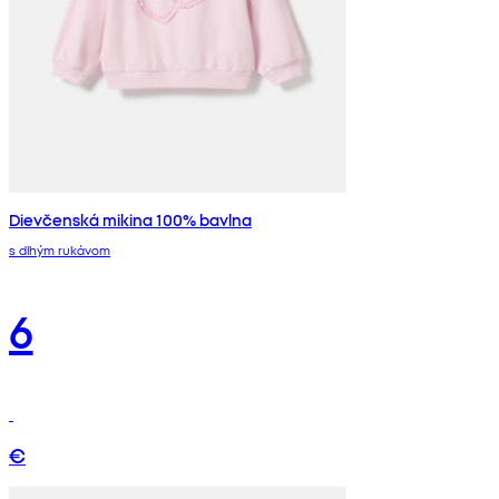
Dievčenská mikina 100% bavlna
s dlhým rukávom
6
€