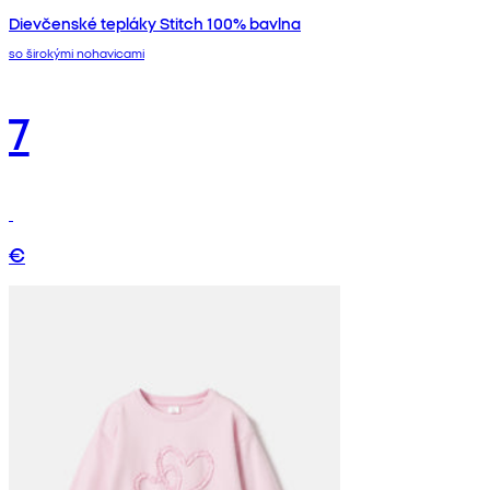
Dievčenské tepláky Stitch 100% bavlna
so širokými nohavicami
7
€