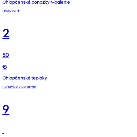
Chlapčenské ponožky 4-balenie
rebrované
2
50
€
Chlapčenské tepláky
nohavice s opraným
9