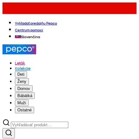
Vyhľadať predajňu Pepco
Centrum pomoci
Slovenčina
Leták
Kolekcie
Deti
Ženy
Domov
Bábätká
Muži
Ostatné