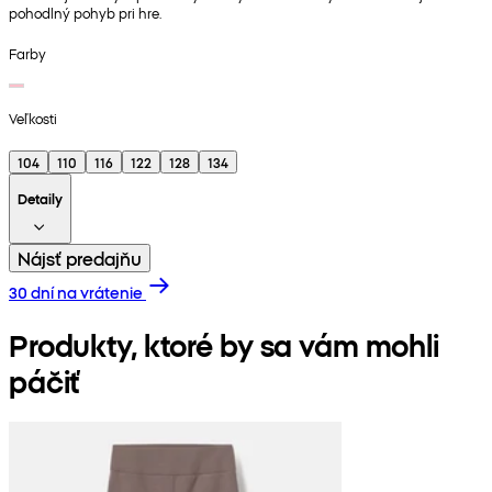
pohodlný pohyb pri hre.
Farby
Veľkosti
104
110
116
122
128
134
Detaily
Nájsť predajňu
30 dní na vrátenie
Produkty, ktoré by sa vám mohli
páčiť