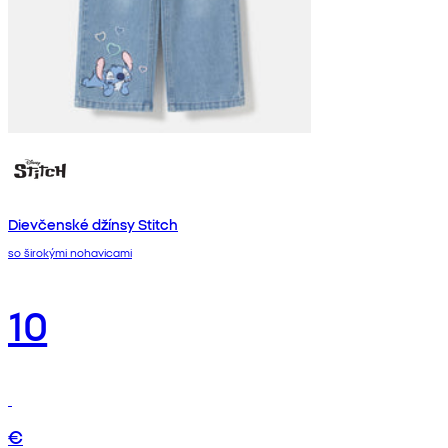
Dievčenské džínsy Stitch
so širokými nohavicami
10
€