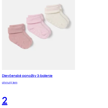
Dievčenské ponožky 3-balenie
ohrnutý lem
2