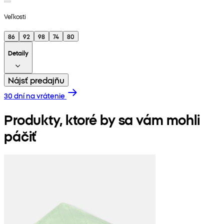
Veľkosti
86
92
98
74
80
Detaily
Nájsť predajňu
30 dní na vrátenie
Produkty, ktoré by sa vám mohli
páčiť