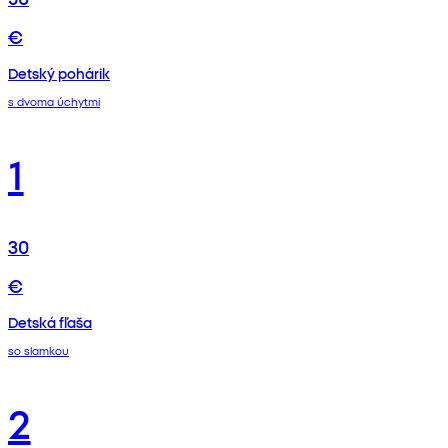
€
Detský pohárik
s dvoma úchytmi
1
30
€
Detská fľaša
so slamkou
2