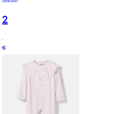
rôzne vzory
2
€