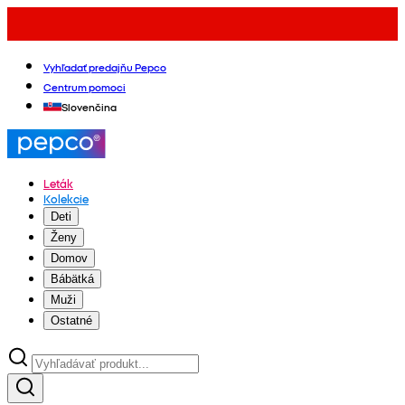
Vyhľadať predajňu Pepco
Centrum pomoci
Slovenčina
Leták
Kolekcie
Deti
Ženy
Domov
Bábätká
Muži
Ostatné