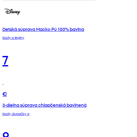
Detská súprava Macko Pú 100% bavlna
body a legíny
7
€
3-dielna súprava chlapčenská bavlnená
body, dupačky a
9