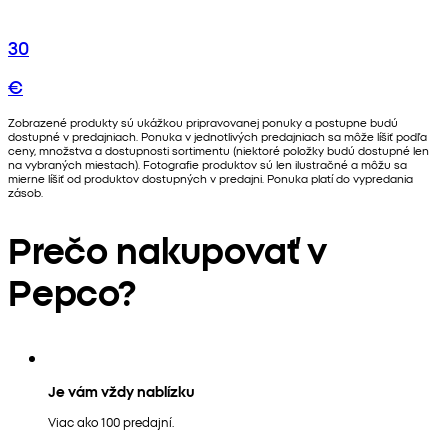
30
€
Zobrazené produkty sú ukážkou pripravovanej ponuky a postupne budú
dostupné v predajniach. Ponuka v jednotlivých predajniach sa môže líšiť podľa
ceny, množstva a dostupnosti sortimentu (niektoré položky budú dostupné len
na vybraných miestach). Fotografie produktov sú len ilustračné a môžu sa
mierne líšiť od produktov dostupných v predajni. Ponuka platí do vypredania
zásob.
Prečo nakupovať v
Pepco?
Je vám vždy nablízku
Viac ako 100 predajní.