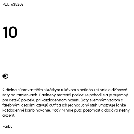
PLU: 635208
10
€
2-dielna súprava: tričko s krátkym rukávom s potlačou Minnie a džínsové
šaty na ramienkach. Bavlnený materiál poskytuje pohodlie a je príjemný
pre detskú pokožku pri každodennom nosení. Šaty s jemným vzorom a
farebnými detailmi oživujú outfit a ich jednoduchý strih umožňuje ľahké
každodenné kombinovanie. Motív Minnie púta pozornosť a dodáva nežný
akcent.
Farby