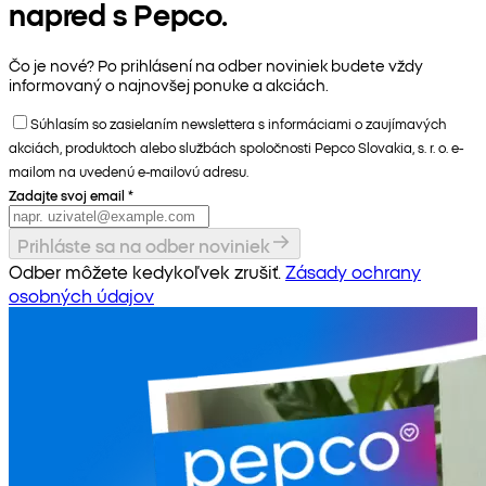
napred s Pepco.
Čo je nové? Po prihlásení na odber noviniek budete vždy
informovaný o najnovšej ponuke a akciách.
Súhlasím so zasielaním newslettera s informáciami o zaujímavých
akciách, produktoch alebo službách spoločnosti Pepco Slovakia, s. r. o. e-
mailom na uvedenú e-mailovú adresu.
Zadajte svoj email
*
Prihláste sa na odber noviniek
Odber môžete kedykoľvek zrušiť.
Zásady ochrany
osobných údajov