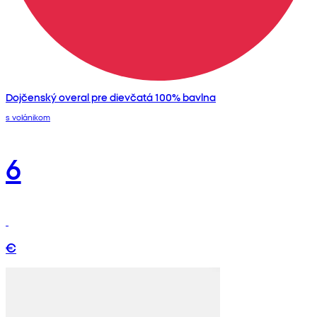
Dojčenský overal pre dievčatá 100% bavlna
s volánikom
6
€