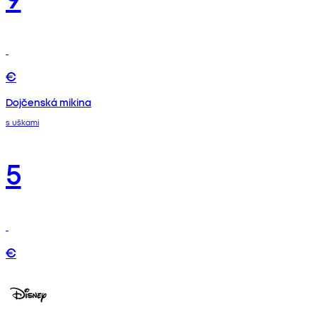
€
Dojčenská mikina
s uškami
5
€