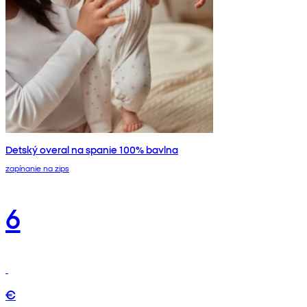
Detský overal na spanie 100% bavlna
zapínanie na zips
6
€