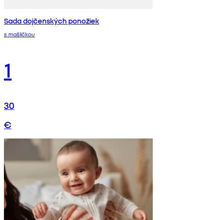
Sada dojčenských ponožiek
s mašličkou
1
30
€