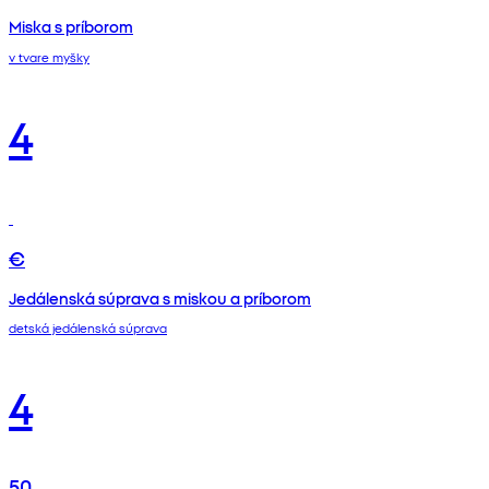
Miska s príborom
v tvare myšky
4
€
Jedálenská súprava s miskou a príborom
detská jedálenská súprava
4
50