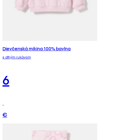
Dievčenská mikina 100% bavlna
s dlhým rukávom
6
€