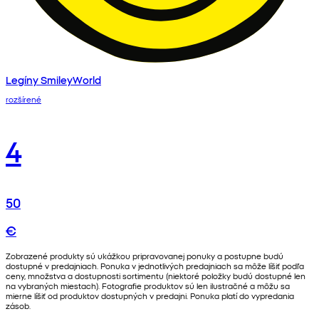
Legíny SmileyWorld
rozšírené
4
50
€
Zobrazené produkty sú ukážkou pripravovanej ponuky a postupne budú
dostupné v predajniach. Ponuka v jednotlivých predajniach sa môže líšiť podľa
ceny, množstva a dostupnosti sortimentu (niektoré položky budú dostupné len
na vybraných miestach). Fotografie produktov sú len ilustračné a môžu sa
mierne líšiť od produktov dostupných v predajni. Ponuka platí do vypredania
zásob.