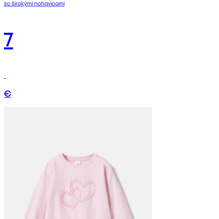
so širokými nohavicami
7
€