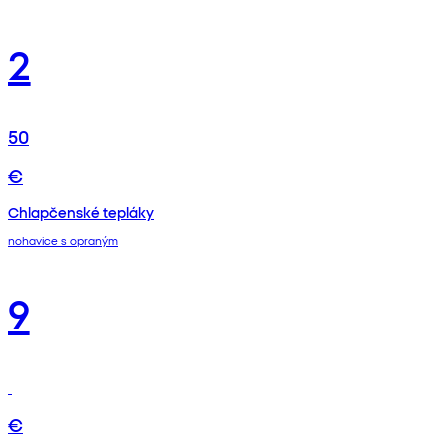
2
50
€
Chlapčenské tepláky
nohavice s opraným
9
€