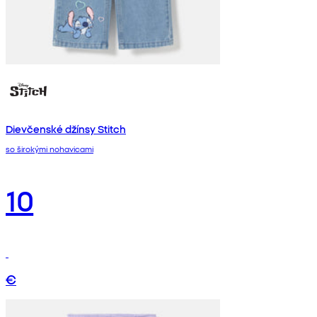
Dievčenské džínsy Stitch
so širokými nohavicami
10
€