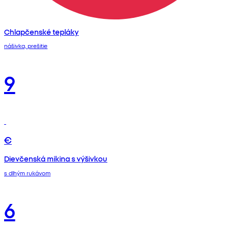
Chlapčenské tepláky
nášivka, prešitie
9
€
Dievčenská mikina s výšivkou
s dlhým rukávom
6