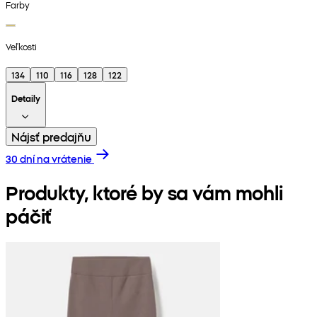
Farby
Veľkosti
134
110
116
128
122
Detaily
Nájsť predajňu
30 dní na vrátenie
Produkty, ktoré by sa vám mohli
páčiť