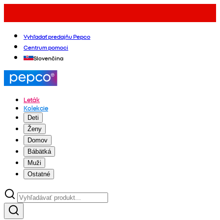
Vyhľadať predajňu Pepco
Centrum pomoci
Slovenčina
Leták
Kolekcie
Deti
Ženy
Domov
Bábätká
Muži
Ostatné