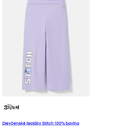
Dievčenské tepláky Stitch 100% bavlna