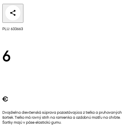
PLU: 633663
6
€
Dvojdielna dievčenská súprava pozostávajúca z tielka a pruhovaných
šortiek. Tielko má rovný strih na ramienka a ozdobnú mašľu na chrbte.
Šortky majú v páse elastickú gumu.