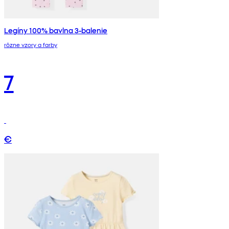
Legíny 100% bavlna 3-balenie
rôzne vzory a farby
7
€