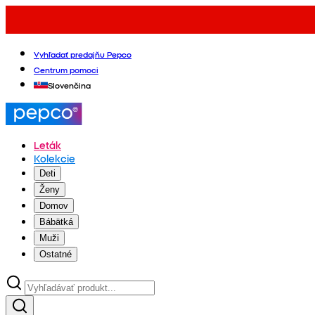
Vyhľadať predajňu Pepco
Centrum pomoci
Slovenčina
Leták
Kolekcie
Deti
Ženy
Domov
Bábätká
Muži
Ostatné