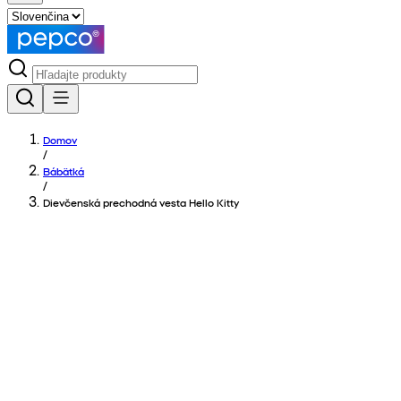
Domov
/
Bábätká
/
Dievčenská prechodná vesta Hello Kitty