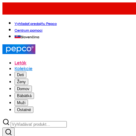
Vyhľadať predajňu Pepco
Centrum pomoci
Slovenčina
Leták
Kolekcie
Deti
Ženy
Domov
Bábätká
Muži
Ostatné