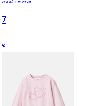
so širokými nohavicami
7
€