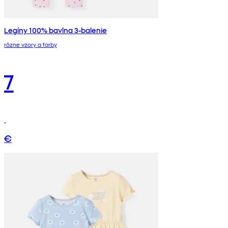
Legíny 100% bavlna 3-balenie
rôzne vzory a farby
7
€