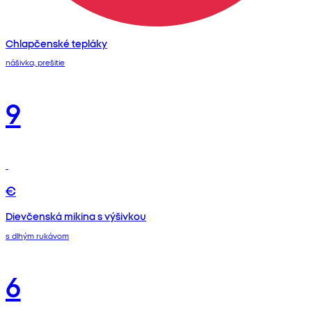
Chlapčenské tepláky
nášivka, prešitie
9
€
Dievčenská mikina s výšivkou
s dlhým rukávom
6