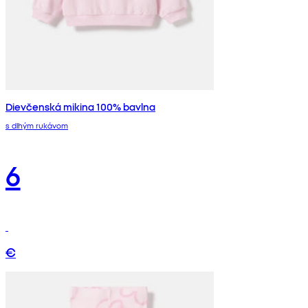
Dievčenská mikina 100% bavlna
s dlhým rukávom
6
€