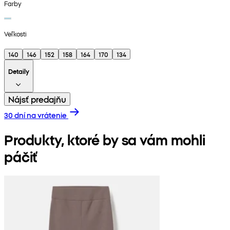
Farby
Veľkosti
140
146
152
158
164
170
134
Detaily
Nájsť predajňu
30 dní na vrátenie
Produkty, ktoré by sa vám mohli
páčiť