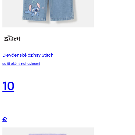
Dievčenské džínsy Stitch
so širokými nohavicami
10
€