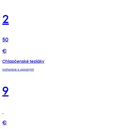
2
50
€
Chlapčenské tepláky
nohavice s opraným
9
€