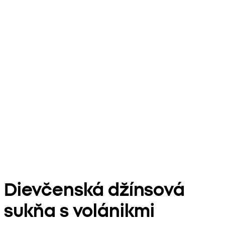
Dievčenská džínsová
sukňa s volánikmi