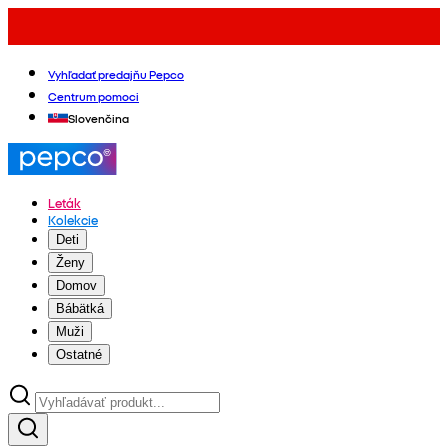
Vyhľadať predajňu Pepco
Centrum pomoci
Slovenčina
Leták
Kolekcie
Deti
Ženy
Domov
Bábätká
Muži
Ostatné