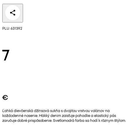
PLU: 631392
7
€
Ľahká dievčenská džínsová sukňa s dvojitou vrstvou volánov na
každodenné nosenie. Mäkký denim zaisťuje pohodlie a elastický pás
zaručuje dobré prispôsobenie. Svetlomodrá farba sa hodí k rôznym štýlom.