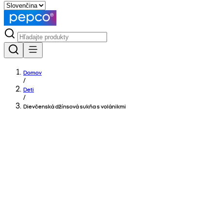
Domov
/
Deti
/
Dievčenská džínsová sukňa s volánikmi