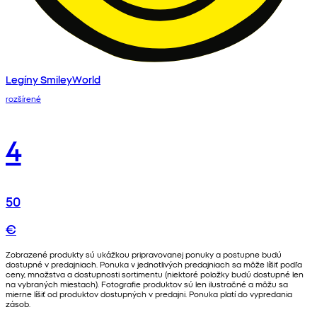
Legíny SmileyWorld
rozšírené
4
50
€
Zobrazené produkty sú ukážkou pripravovanej ponuky a postupne budú
dostupné v predajniach. Ponuka v jednotlivých predajniach sa môže líšiť podľa
ceny, množstva a dostupnosti sortimentu (niektoré položky budú dostupné len
na vybraných miestach). Fotografie produktov sú len ilustračné a môžu sa
mierne líšiť od produktov dostupných v predajni. Ponuka platí do vypredania
zásob.