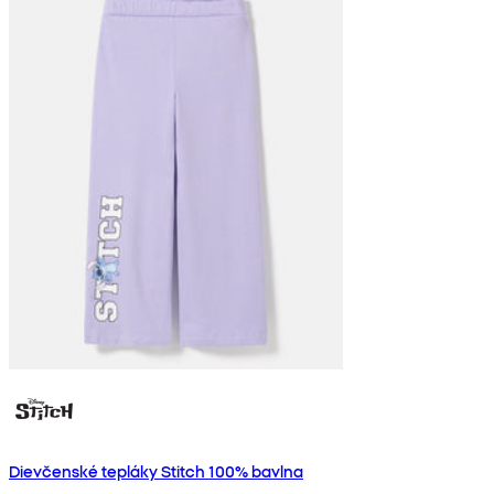
Dievčenské tepláky Stitch 100% bavlna