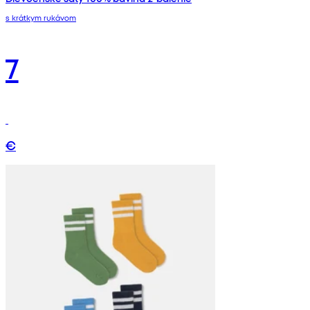
s krátkym rukávom
7
€