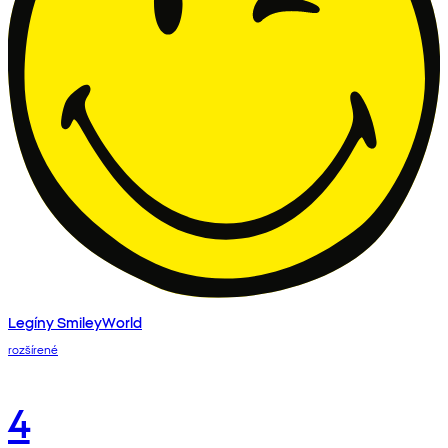
Legíny SmileyWorld
rozšírené
4