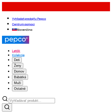
Vyhľadať predajňu Pepco
Centrum pomoci
Slovenčina
Leták
Kolekcie
Deti
Ženy
Domov
Bábätká
Muži
Ostatné