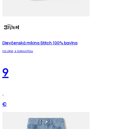
Dievčenská mikina Stitch 100% bavlna
na zips, s kapucňou
9
€