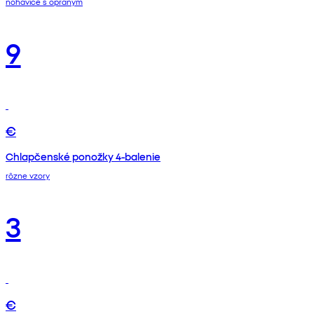
nohavice s opraným
9
€
Chlapčenské ponožky 4-balenie
rôzne vzory
3
€