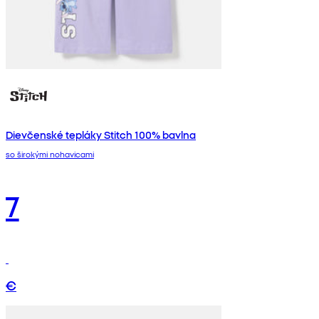
Dievčenské tepláky Stitch 100% bavlna
so širokými nohavicami
7
€