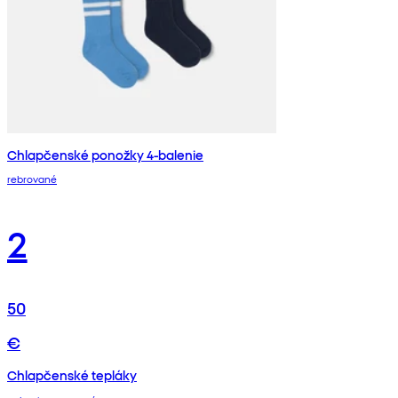
Chlapčenské ponožky 4-balenie
rebrované
2
50
€
Chlapčenské tepláky