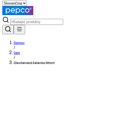
Domov
/
Deti
/
Dievčenská čelenka Stitch