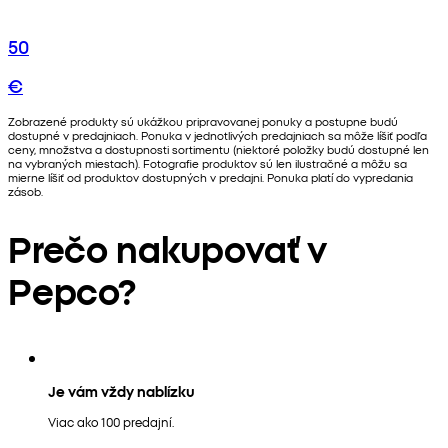
50
€
Zobrazené produkty sú ukážkou pripravovanej ponuky a postupne budú
dostupné v predajniach. Ponuka v jednotlivých predajniach sa môže líšiť podľa
ceny, množstva a dostupnosti sortimentu (niektoré položky budú dostupné len
na vybraných miestach). Fotografie produktov sú len ilustračné a môžu sa
mierne líšiť od produktov dostupných v predajni. Ponuka platí do vypredania
zásob.
Prečo nakupovať v
Pepco?
Je vám vždy nablízku
Viac ako 100 predajní.