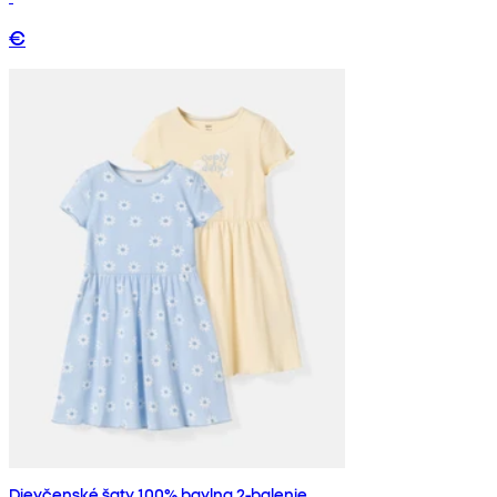
€
Dievčenské šaty 100% bavlna 2-balenie