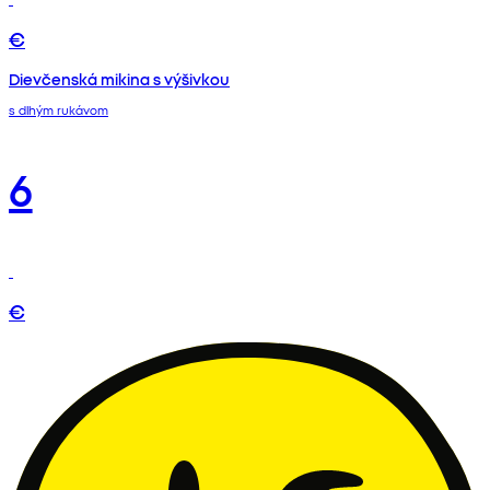
€
Dievčenská mikina s výšivkou
s dlhým rukávom
6
€