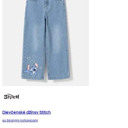
Dievčenské džínsy Stitch
so širokými nohavicami