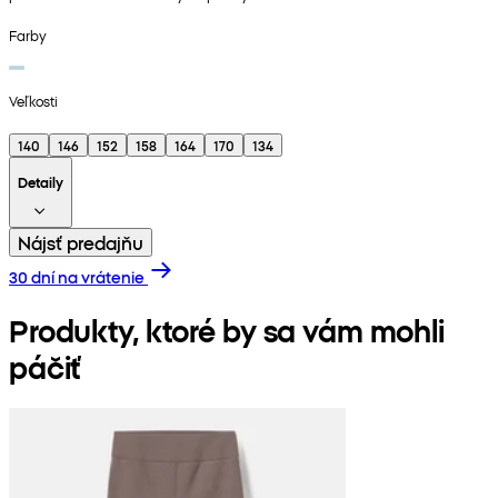
Farby
Veľkosti
140
146
152
158
164
170
134
Detaily
Nájsť predajňu
30 dní na vrátenie
Produkty, ktoré by sa vám mohli
páčiť