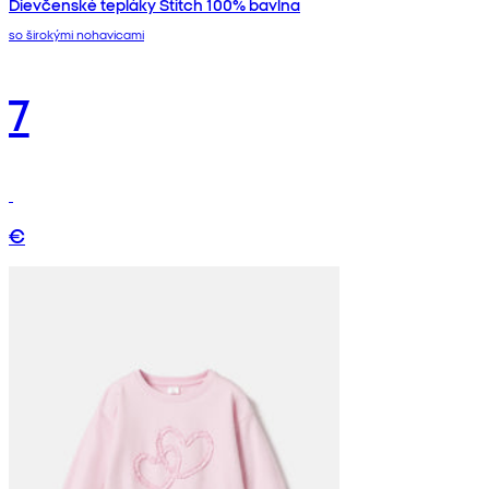
Dievčenské tepláky Stitch 100% bavlna
so širokými nohavicami
7
€