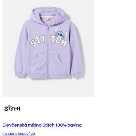
Dievčenská mikina Stitch 100% bavlna
na zips, s kapucňou