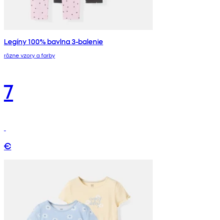
Legíny 100% bavlna 3-balenie
rôzne vzory a farby
7
€