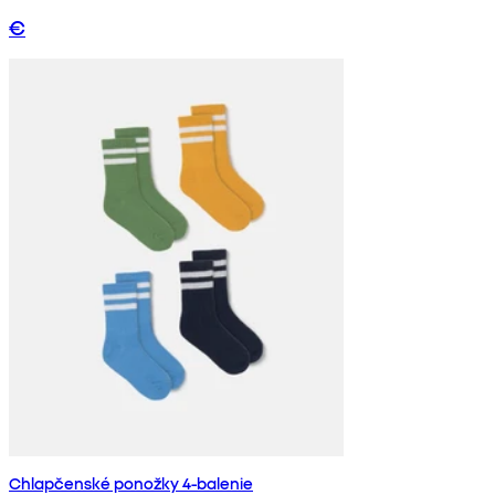
€
Chlapčenské ponožky 4-balenie