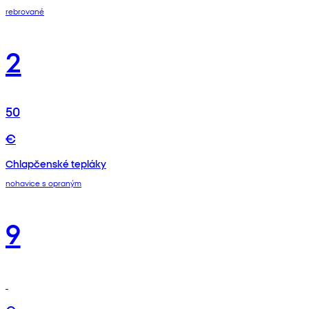
rebrované
2
50
€
Chlapčenské tepláky
nohavice s opraným
9