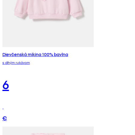
Dievčenská mikina 100% bavlna
s dlhým rukávom
6
€