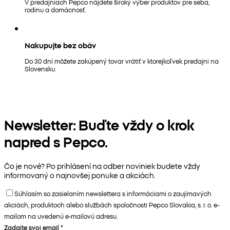
V predajniach Pepco nájdete široký výber produktov pre seba,
rodinu a domácnosť.
Nakupujte bez obáv
Do 30 dní môžete zakúpený tovar vrátiť v ktorejkoľvek predajni na
Slovensku.
Newsletter: Buďte vždy o krok
napred s Pepco.
Čo je nové? Po prihlásení na odber noviniek budete vždy
informovaný o najnovšej ponuke a akciách.
Súhlasím so zasielaním newslettera s informáciami o zaujímavých
akciách, produktoch alebo službách spoločnosti Pepco Slovakia, s. r. o. e-
mailom na uvedenú e-mailovú adresu.
Zadajte svoj email
*