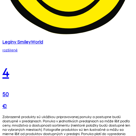
Legíny SmileyWorld
rozšírené
4
50
€
Zobrazené produkty sú ukážkou pripravovanej ponuky a postupne budú
dostupné v predajniach. Ponuka v jednotlivých predajniach sa môže líšiť podľa
ceny, množstva a dostupnosti sortimentu (niektoré položky budú dostupné len
na vybraných miestach). Fotografie produktov sú len ilustračné a môžu sa
mierne líšiť od produktov dostupných v predajni. Ponuka platí do vypredania