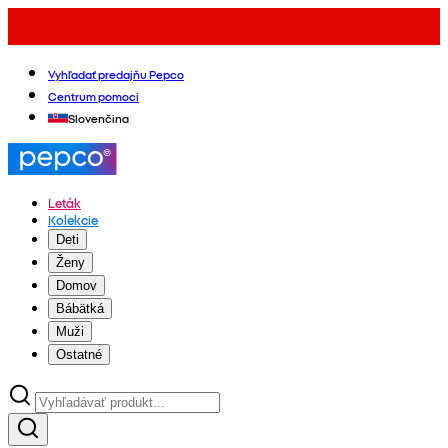
Vyhľadať predajňu Pepco
Centrum pomoci
Slovenčina
Leták
Kolekcie
Deti
Ženy
Domov
Bábätká
Muži
Ostatné