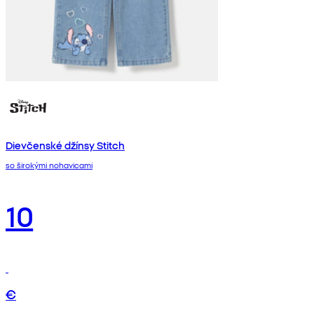
Dievčenské džínsy Stitch
so širokými nohavicami
10
€