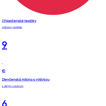
Chlapčenské tepláky
nášivka, prešitie
9
€
Dievčenská mikina s výšivkou
s dlhým rukávom
6