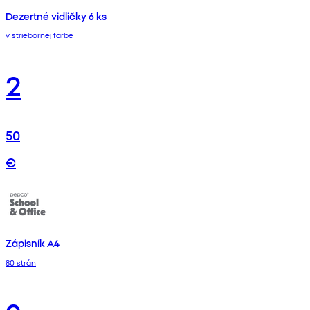
Dezertné vidličky 6 ks
v striebornej farbe
2
50
€
Zápisník A4
80 strán