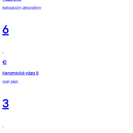
jednoduchý, dekoratívny
6
€
Keramická váza S
malý, biely
3