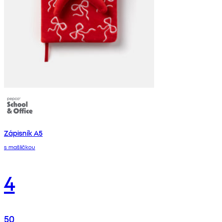
Zápisník A5
s mašličkou
4
50