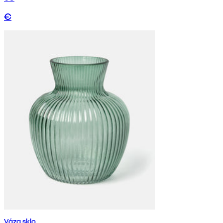
€
Váza sklo