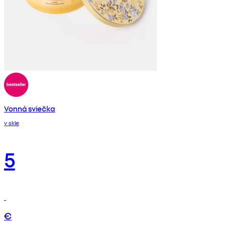
Vonná sviečka
v skle
5
€