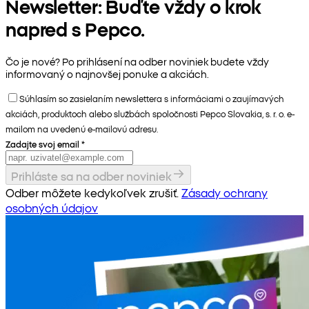
Newsletter: Buďte vždy o krok
napred s Pepco.
Čo je nové? Po prihlásení na odber noviniek budete vždy
informovaný o najnovšej ponuke a akciách.
Súhlasím so zasielaním newslettera s informáciami o zaujímavých
akciách, produktoch alebo službách spoločnosti Pepco Slovakia, s. r. o. e-
mailom na uvedenú e-mailovú adresu.
Zadajte svoj email
*
Prihláste sa na odber noviniek
Odber môžete kedykoľvek zrušiť.
Zásady ochrany
osobných údajov