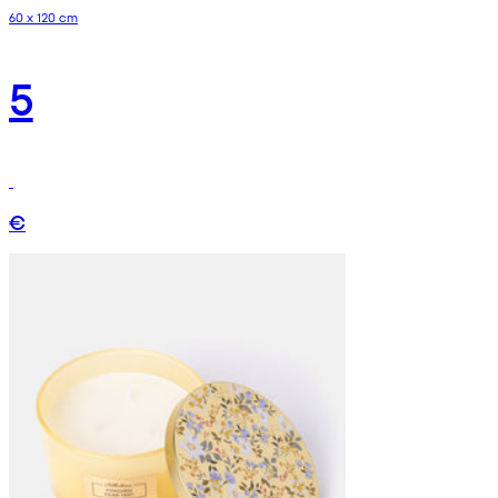
60 x 120 cm
5
€