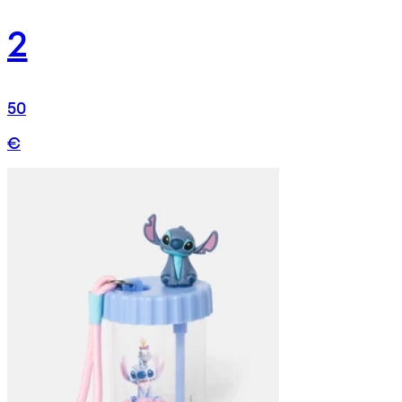
2
50
€