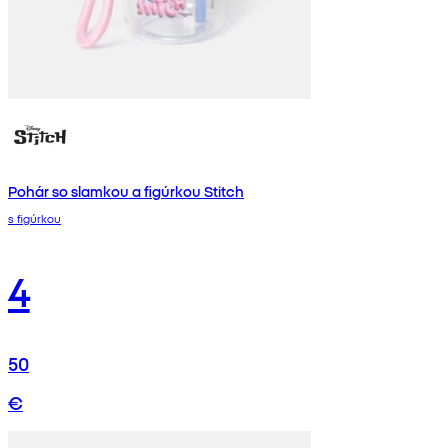
Pohár so slamkou a figúrkou Stitch
s figúrkou
4
50
€