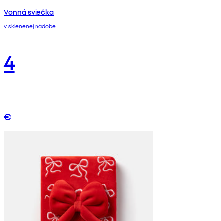
Vonná sviečka
v sklenenej nádobe
4
€