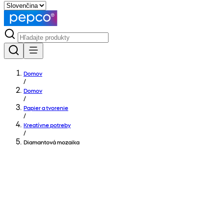
Domov
/
Domov
/
Papier a tvorenie
/
Kreatívne potreby
/
Diamantová mozaika