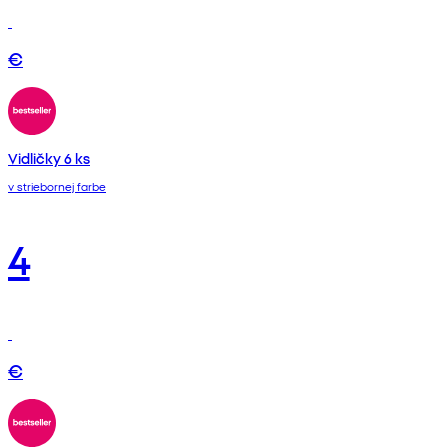
€
Vidličky 6 ks
v striebornej farbe
4
€