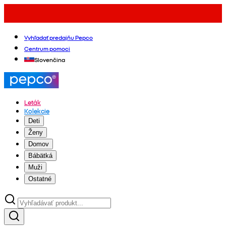
Vyhľadať predajňu Pepco
Centrum pomoci
Slovenčina
Leták
Kolekcie
Deti
Ženy
Domov
Bábätká
Muži
Ostatné