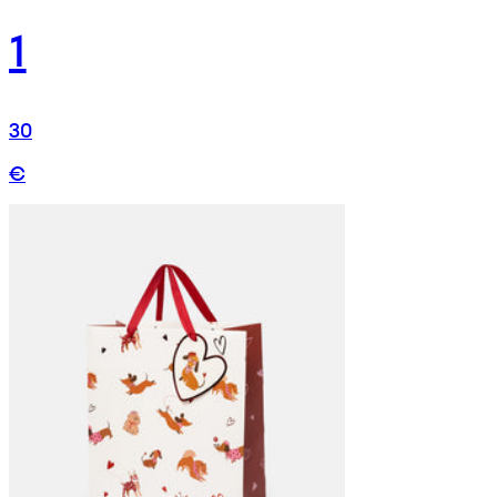
1
30
€