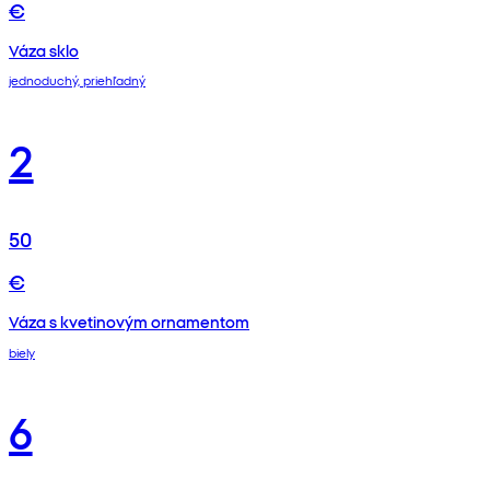
€
Váza sklo
jednoduchý, priehľadný
2
50
€
Váza s kvetinovým ornamentom
biely
6