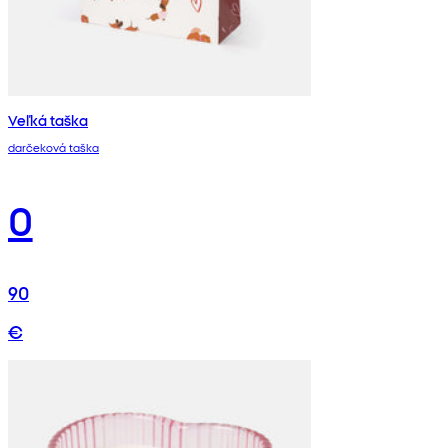
Veľká taška
darčeková taška
0
90
€