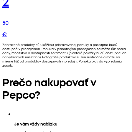
2
50
€
Zobrazené produkty sú ukážkou pripravovanej ponuky a postupne budú
dostupné v predajniach. Ponuka v jednotlivých predajniach sa môže líšiť podľa
ceny, množstva a dostupnosti sortimentu (niektoré položky budú dostupné len
na vybraných miestach). Fotografie produktov sú len ilustračné a môžu sa
mierne líšiť od produktov dostupných v predajni. Ponuka platí do vypredania
zásob.
Prečo nakupovať v
Pepco?
Je vám vždy nablízku