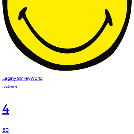
Legíny SmileyWorld
rozšírené
4
50