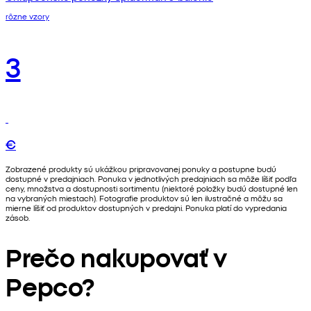
rôzne vzory
3
€
Zobrazené produkty sú ukážkou pripravovanej ponuky a postupne budú
dostupné v predajniach. Ponuka v jednotlivých predajniach sa môže líšiť podľa
ceny, množstva a dostupnosti sortimentu (niektoré položky budú dostupné len
na vybraných miestach). Fotografie produktov sú len ilustračné a môžu sa
mierne líšiť od produktov dostupných v predajni. Ponuka platí do vypredania
zásob.
Prečo nakupovať v
Pepco?