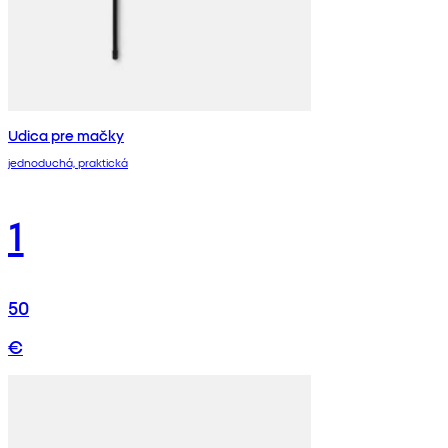
Udica pre mačky
jednoduchá, praktická
1
50
€