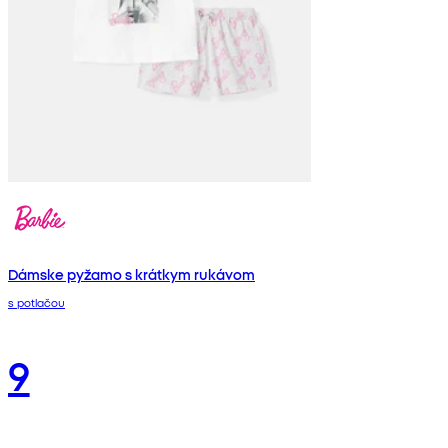
Dámske pyžamo s krátkym rukávom
s potlačou
9