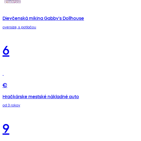
Dievčenská mikina Gabby's Dollhouse
oversize, s potlačou
6
€
Hračkárske mestské nákladné auto
od 3 rokov
9