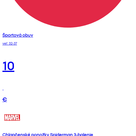
Športová obuv
veľ. 32-37
10
€
Chlapčenské ponožky Spiderman 3-balenie