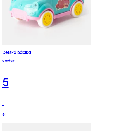
Detská bábika
s autom
5
€