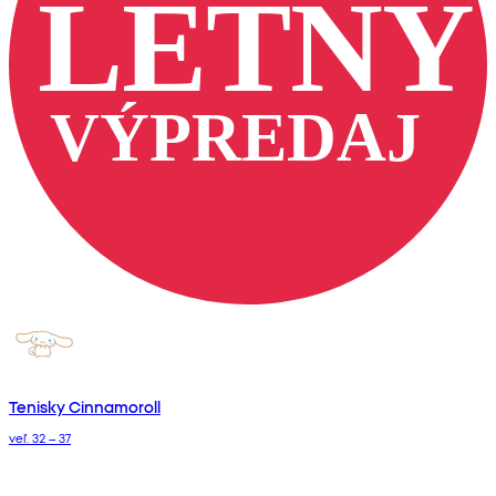
Tenisky Cinnamoroll
veľ. 32 – 37