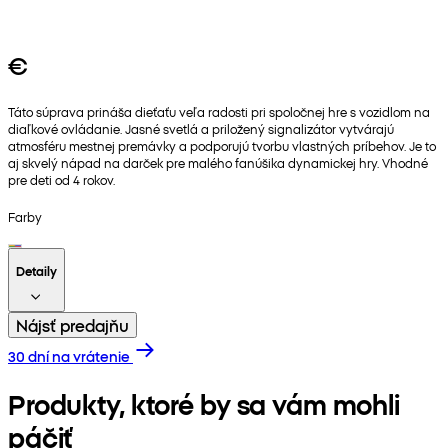
€
Táto súprava prináša dieťaťu veľa radosti pri spoločnej hre s vozidlom na
diaľkové ovládanie. Jasné svetlá a priložený signalizátor vytvárajú
atmosféru mestnej premávky a podporujú tvorbu vlastných príbehov. Je to
aj skvelý nápad na darček pre malého fanúšika dynamickej hry. Vhodné
pre deti od 4 rokov.
Farby
Detaily
Nájsť predajňu
30 dní na vrátenie
Produkty, ktoré by sa vám mohli
páčiť