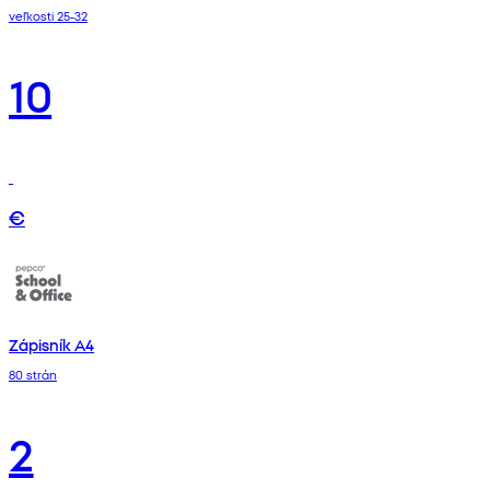
veľkosti 25-32
10
€
Zápisník A4
80 strán
2