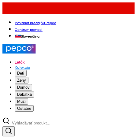
Vyhľadať predajňu Pepco
Centrum pomoci
Slovenčina
Leták
Kolekcie
Deti
Ženy
Domov
Bábätká
Muži
Ostatné