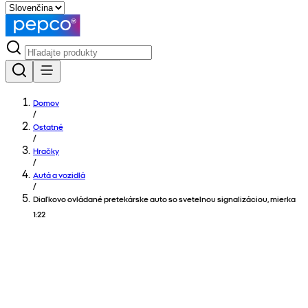
Domov
/
Ostatné
/
Hračky
/
Autá a vozidlá
/
Diaľkovo ovládané pretekárske auto so svetelnou signalizáciou, mierka
1:22