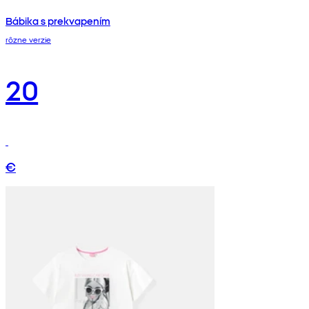
Bábika s prekvapením
rôzne verzie
20
€