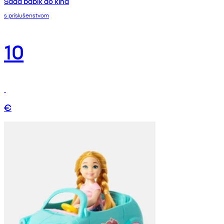
Sada bábik do kina
s príslušenstvom
10
€