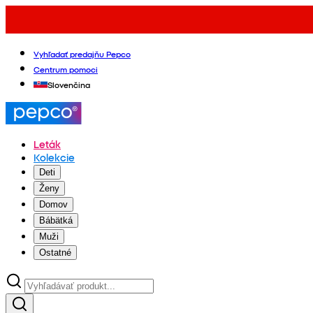
Vyhľadať predajňu Pepco
Centrum pomoci
Slovenčina
Leták
Kolekcie
Deti
Ženy
Domov
Bábätká
Muži
Ostatné