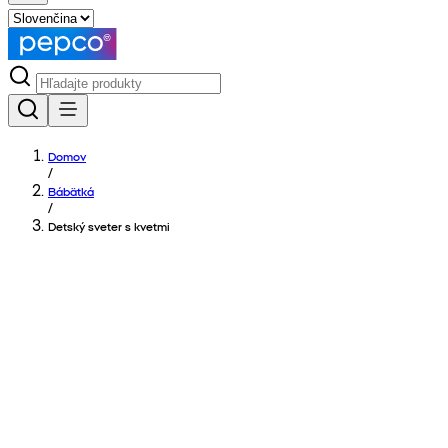
Domov
/
Bábätká
/
Detský sveter s kvetmi