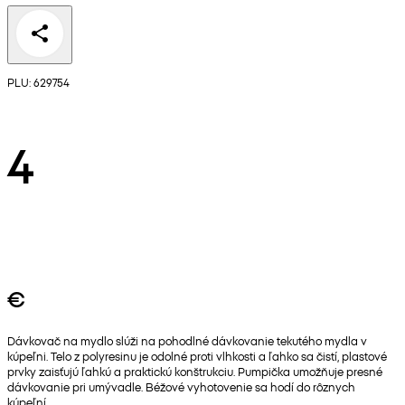
PLU: 629754
4
€
Dávkovač na mydlo slúži na pohodlné dávkovanie tekutého mydla v
kúpeľni. Telo z polyresinu je odolné proti vlhkosti a ľahko sa čistí, plastové
prvky zaisťujú ľahkú a praktickú konštrukciu. Pumpička umožňuje presné
dávkovanie pri umývadle. Béžové vyhotovenie sa hodí do rôznych
kúpeľní.