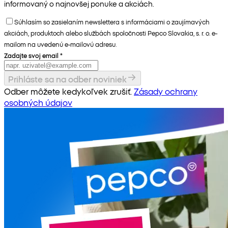
informovaný o najnovšej ponuke a akciách.
Súhlasím so zasielaním newslettera s informáciami o zaujímavých
akciách, produktoch alebo službách spoločnosti Pepco Slovakia, s. r. o. e-
mailom na uvedenú e-mailovú adresu.
Zadajte svoj email
*
Prihláste sa na odber noviniek
Odber môžete kedykoľvek zrušiť.
Zásady ochrany
osobných údajov