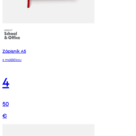
Zápisník A5
s mašličkou
4
50
€