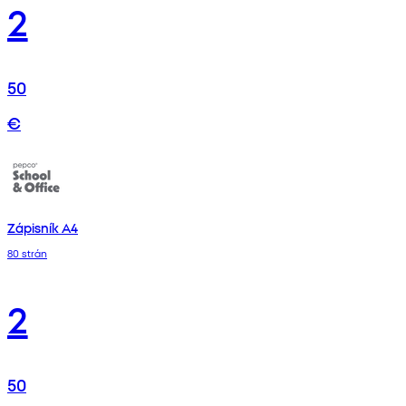
2
50
€
Zápisník A4
80 strán
2
50