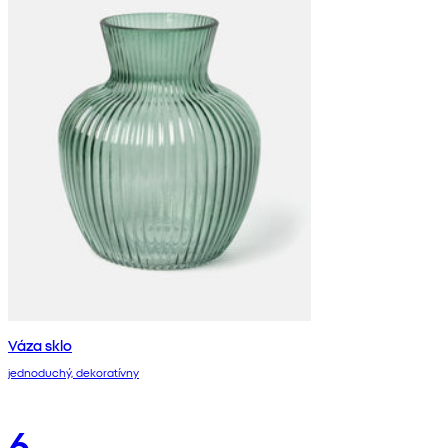
Váza sklo
jednoduchý, dekoratívny
6