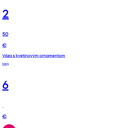
2
50
€
Váza s kvetinovým ornamentom
biely
6
€