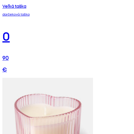
Veľká taška
darčeková taška
0
90
€