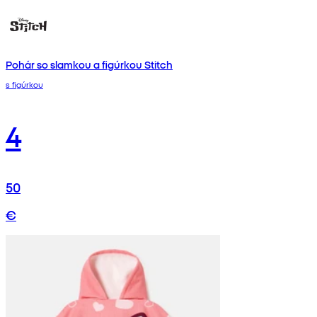
Pohár so slamkou a figúrkou Stitch
s figúrkou
4
50
€