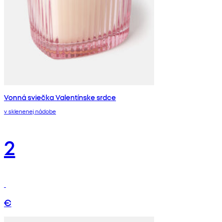
Vonná sviečka Valentínske srdce
v sklenenej nádobe
2
€