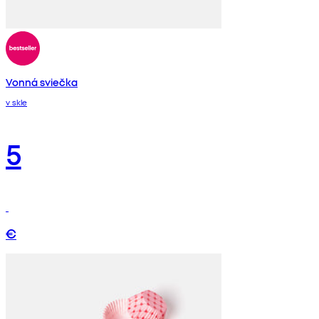
Vonná sviečka
v skle
5
€