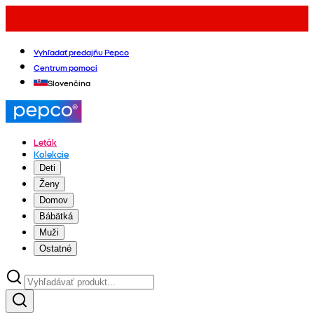
Vyhľadať predajňu Pepco
Centrum pomoci
Slovenčina
Leták
Kolekcie
Deti
Ženy
Domov
Bábätká
Muži
Ostatné