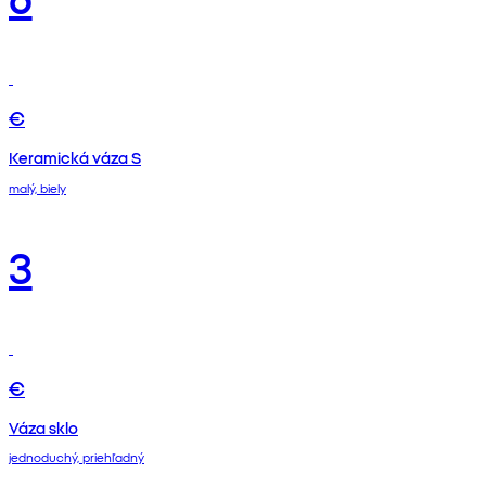
€
Keramická váza S
malý, biely
3
€
Váza sklo
jednoduchý, priehľadný