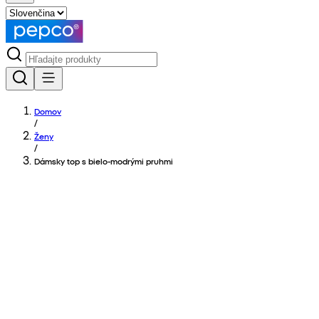
Domov
/
Ženy
/
Dámsky top s bielo-modrými pruhmi