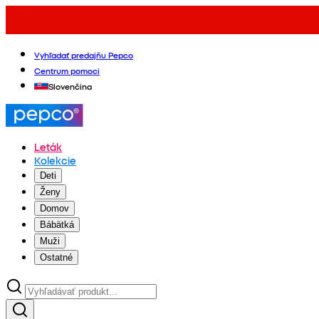
Vyhľadať predajňu Pepco
Centrum pomoci
Slovenčina
Leták
Kolekcie
Deti
Ženy
Domov
Bábätká
Muži
Ostatné