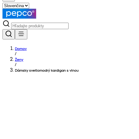
Domov
/
Ženy
/
Dámsky svetlomodrý kardigan s vlnou