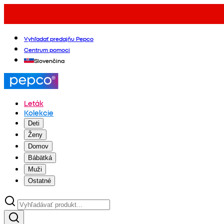
Vyhľadať predajňu Pepco
Centrum pomoci
Slovenčina
Leták
Kolekcie
Deti
Ženy
Domov
Bábätká
Muži
Ostatné