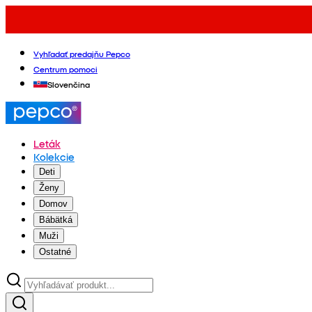
Vyhľadať predajňu Pepco
Centrum pomoci
Slovenčina
Leták
Kolekcie
Deti
Ženy
Domov
Bábätká
Muži
Ostatné