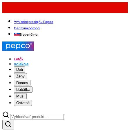
Vyhľadať predajňu Pepco
Centrum pomoci
Slovenčina
Leták
Kolekcie
Deti
Ženy
Domov
Bábätká
Muži
Ostatné