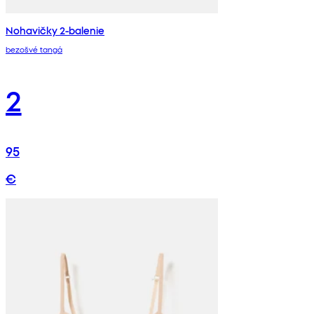
Nohavičky 2-balenie
bezošvé tangá
2
95
€