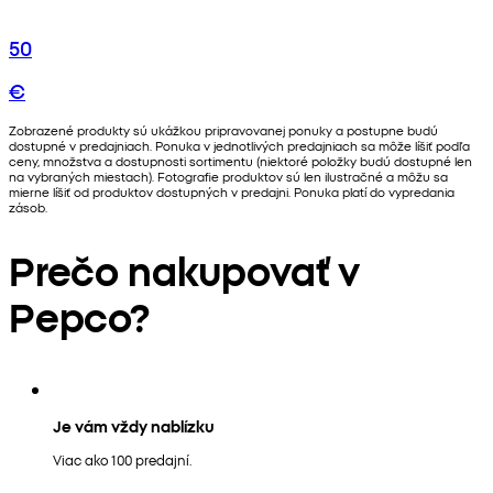
50
€
Zobrazené produkty sú ukážkou pripravovanej ponuky a postupne budú
dostupné v predajniach. Ponuka v jednotlivých predajniach sa môže líšiť podľa
ceny, množstva a dostupnosti sortimentu (niektoré položky budú dostupné len
na vybraných miestach). Fotografie produktov sú len ilustračné a môžu sa
mierne líšiť od produktov dostupných v predajni. Ponuka platí do vypredania
zásob.
Prečo nakupovať v
Pepco?
Je vám vždy nablízku
Viac ako 100 predajní.