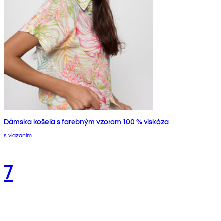
Dámska košeľa s farebným vzorom 100 % viskóza
s viazaním
7