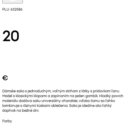
PLU: 632586
20
€
Dámske sako s jednoduchým, voľným strihom z látky s prídavkom ľanu.
Model s klasickými klopami a zapínaním na jeden gombík. Hladký povrch
materiálu dodáva saku univerzálny charakter, vďaka čomu sa ľahko
kombinuje s rôznymi kúskami oblečenia. Sako je ideálne ako ľahký
doplnok na bežné dni.
Farby