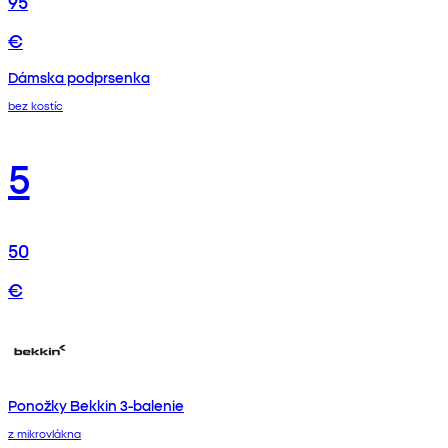
95
€
Dámska podprsenka
bez kostíc
5
50
€
Ponožky Bekkin 3-balenie
z mikrovlákna