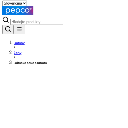
Domov
/
Ženy
/
Dámske sako s ľanom