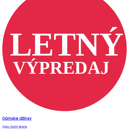
Dámske džínsy
typu mom jeans