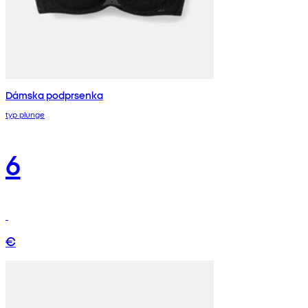
Dámska podprsenka
typ plunge
6
€