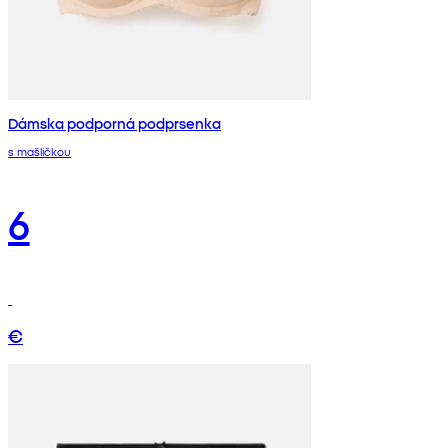
Dámska podporná podprsenka
s mašličkou
6
€