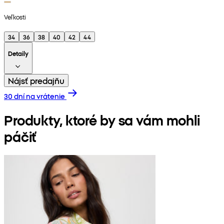
Veľkosti
34
36
38
40
42
44
Detaily
Nájsť predajňu
30 dní na vrátenie
Produkty, ktoré by sa vám mohli
páčiť