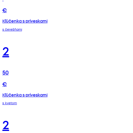
€
Kľúčenka s príveskami
s čerešňami
2
50
€
Kľúčenka s príveskami
s kvetom
2