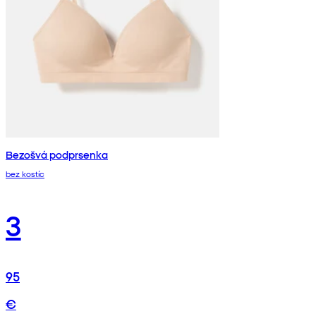
Bezošvá podprsenka
bez kostíc
3
95
€