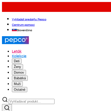
Vyhľadať predajňu Pepco
Centrum pomoci
Slovenčina
Leták
Kolekcie
Deti
Ženy
Domov
Bábätká
Muži
Ostatné