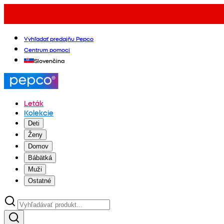
Vyhľadať predajňu Pepco
Centrum pomoci
Slovenčina
Leták
Kolekcie
Deti
Ženy
Domov
Bábätká
Muži
Ostatné