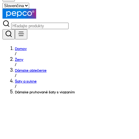
Domov
/
Ženy
/
Dámske oblečenie
/
Šaty a sukne
/
Dámske pruhované šaty s viazaním