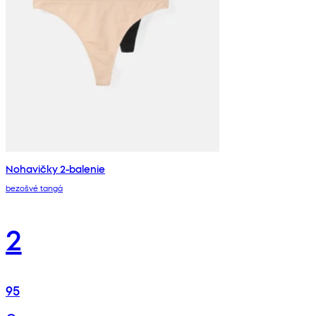
Nohavičky 2-balenie
bezošvé tangá
2
95