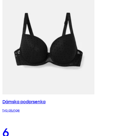
Dámska podprsenka
typ plunge
6