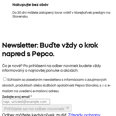
Nakupujte bez obáv
Do 30 dní môžete zakúpený tovar vrátiť v ktorejkoľvek predajni na
Slovensku.
Newsletter: Buďte vždy o krok
napred s Pepco.
Čo je nové? Po prihlásení na odber noviniek budete vždy
informovaný o najnovšej ponuke a akciách.
Súhlasím so zasielaním newslettera s informáciami o zaujímavých
akciách, produktoch alebo službách spoločnosti Pepco Slovakia, s. r. o. e-
mailom na uvedenú e-mailovú adresu.
Zadajte svoj email
*
Prihláste sa na odber noviniek
Odber môžete kedykoľvek zrušiť.
Zásady ochrany