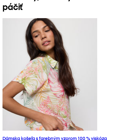
páčiť
Dámska košeľa s farebným vzorom 100 % viskóza