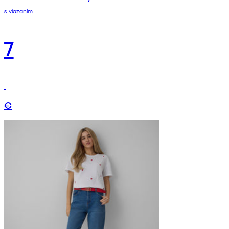
s viazaním
7
€