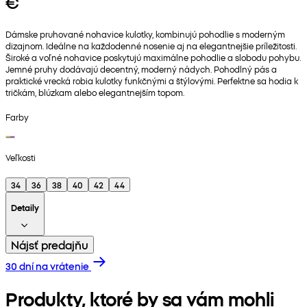
€
Dámske pruhované nohavice kulotky, kombinujú pohodlie s moderným
dizajnom. Ideálne na každodenné nosenie aj na elegantnejšie príležitosti.
Široké a voľné nohavice poskytujú maximálne pohodlie a slobodu pohybu.
Jemné pruhy dodávajú decentný, moderný nádych. Pohodlný pás a
praktické vrecká robia kulotky funkčnými a štýlovými. Perfektne sa hodia k
tričkám, blúzkam alebo elegantnejším topom.
Farby
Veľkosti
34
36
38
40
42
44
Detaily
Nájsť predajňu
30 dní na vrátenie
Produkty, ktoré by sa vám mohli