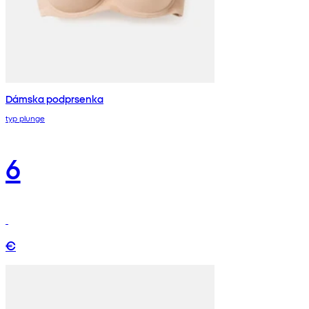
Dámska podprsenka
typ plunge
6
€