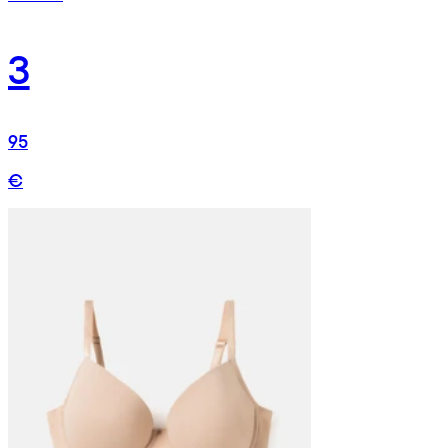
3
95
€