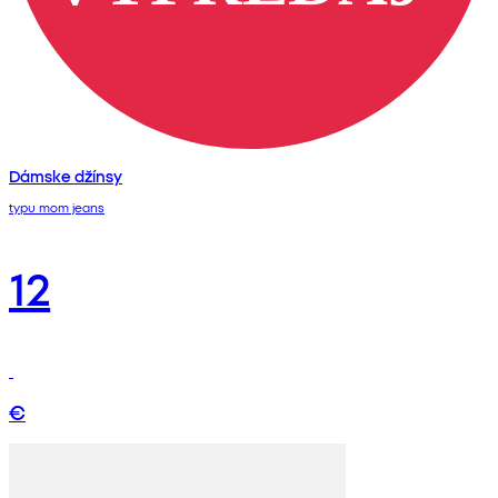
Dámske džínsy
typu mom jeans
12
€