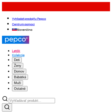
Vyhľadať predajňu Pepco
Centrum pomoci
Slovenčina
Leták
Kolekcie
Deti
Ženy
Domov
Bábätká
Muži
Ostatné