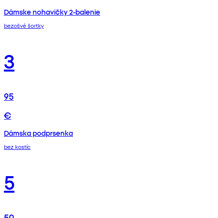
Dámske nohavičky 2-balenie
bezošvé šortky
3
95
€
Dámska podprsenka
bez kostíc
5
50