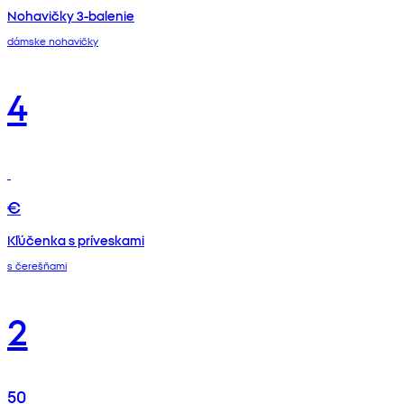
Nohavičky 3-balenie
dámske nohavičky
4
€
Kľúčenka s príveskami
s čerešňami
2
50