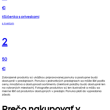
€
Kľúčenka s príveskami
s kvetom
2
50
€
Zobrazené produkty sú ukážkou pripravovanej ponuky a postupne budú
dostupné v predajniach. Ponuka v jednotlivých predajniach sa môže líšiť podľa
ceny, množstva a dostupnosti sortimentu (niektoré položky budú dostupné len
na vybraných miestach). Fotografie produktov sú len ilustračné a môžu sa
mierne líšiť od produktov dostupných v predajni. Ponuka platí do vypredania
zásob.
Prečo nakupovať v