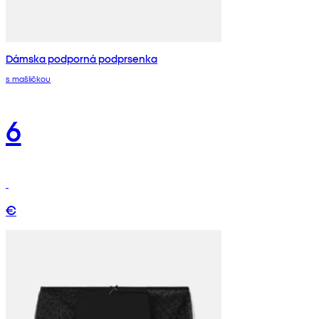
Dámska podporná podprsenka
s mašličkou
6
€