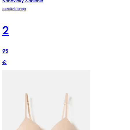
Nohavičky 2-balenie
bezošvé tangá
2
95
€