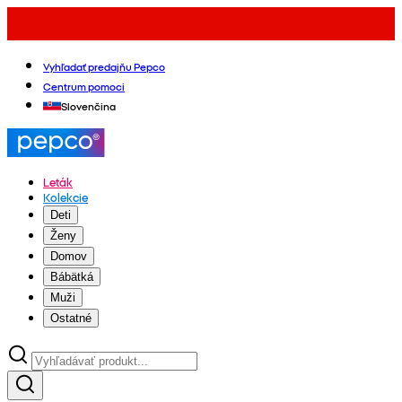
Vyhľadať predajňu Pepco
Centrum pomoci
Slovenčina
Leták
Kolekcie
Deti
Ženy
Domov
Bábätká
Muži
Ostatné