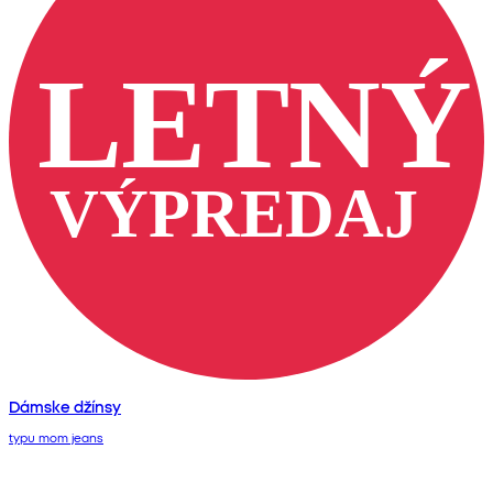
Dámske džínsy
typu mom jeans