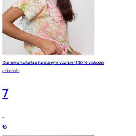
Dámska košeľa s farebným vzorom 100 % viskóza
s viazaním
7
€