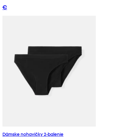
€
Dámske nohavičky 2-balenie