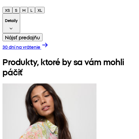
XS
S
M
L
XL
Detaily
Nájsť predajňu
30 dní na vrátenie
Produkty, ktoré by sa vám mohli
páčiť