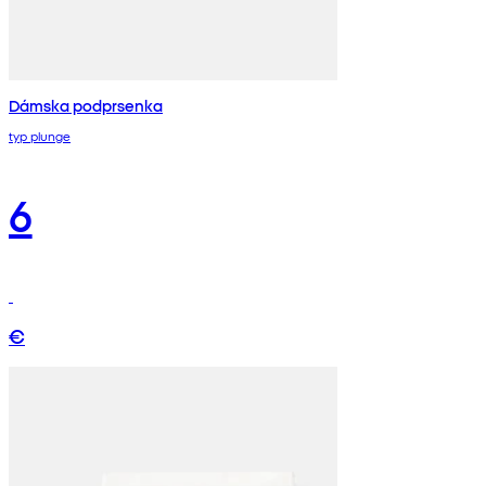
Dámska podprsenka
typ plunge
6
€