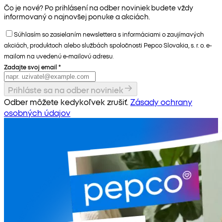
Čo je nové? Po prihlásení na odber noviniek budete vždy
informovaný o najnovšej ponuke a akciách.
Súhlasím so zasielaním newslettera s informáciami o zaujímavých
akciách, produktoch alebo službách spoločnosti Pepco Slovakia, s. r. o. e-
mailom na uvedenú e-mailovú adresu.
Zadajte svoj email
*
Prihláste sa na odber noviniek
Odber môžete kedykoľvek zrušiť.
Zásady ochrany
osobných údajov