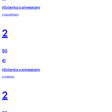
Kľúčenka s príveskami
s čerešňami
2
50
€
Kľúčenka s príveskami
s kvetom
2