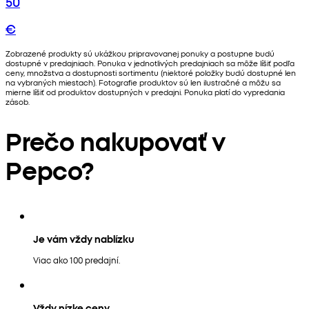
50
€
Zobrazené produkty sú ukážkou pripravovanej ponuky a postupne budú
dostupné v predajniach. Ponuka v jednotlivých predajniach sa môže líšiť podľa
ceny, množstva a dostupnosti sortimentu (niektoré položky budú dostupné len
na vybraných miestach). Fotografie produktov sú len ilustračné a môžu sa
mierne líšiť od produktov dostupných v predajni. Ponuka platí do vypredania
zásob.
Prečo nakupovať v
Pepco?
Je vám vždy nablízku
Viac ako 100 predajní.
Vždy nízke ceny