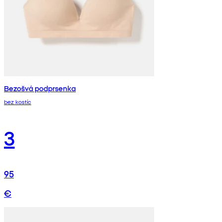
Bezošvá podprsenka
bez kostíc
3
95
€