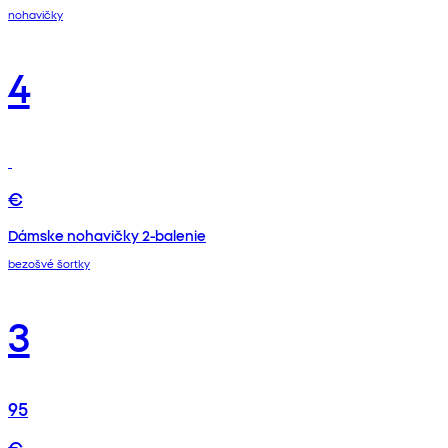
nohavičky
4
€
Dámske nohavičky 2-balenie
bezošvé šortky
3
95
€