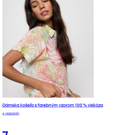
Dámska košeľa s farebným vzorom 100 % viskóza
s viazaním
7