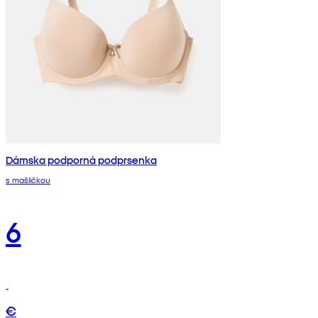
Dámska podporná podprsenka
s mašličkou
6
€