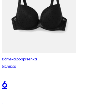
Dámska podprsenka
typ plunge
6