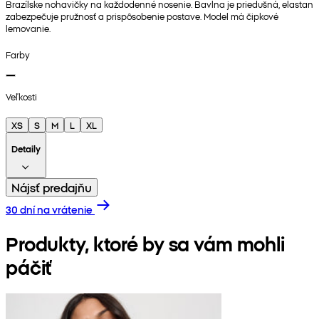
Brazílske nohavičky na každodenné nosenie. Bavlna je priedušná, elastan
zabezpečuje pružnosť a prispôsobenie postave. Model má čipkové
lemovanie.
Farby
Veľkosti
XS
S
M
L
XL
Detaily
Nájsť predajňu
30 dní na vrátenie
Produkty, ktoré by sa vám mohli
páčiť