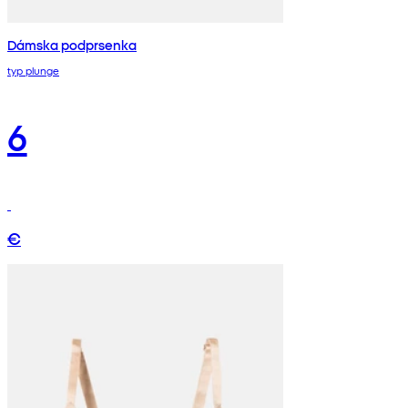
Dámska podprsenka
typ plunge
6
€