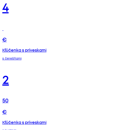
4
€
Kľúčenka s príveskami
s čerešňami
2
50
€
Kľúčenka s príveskami