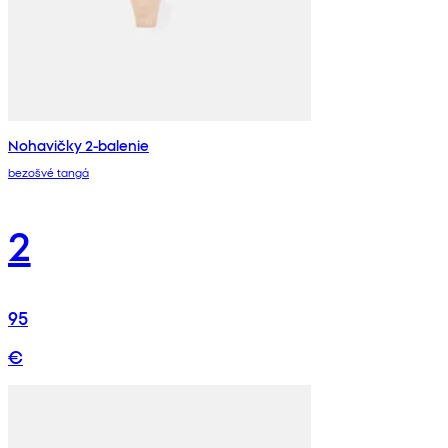
Nohavičky 2-balenie
bezošvé tangá
2
95
€