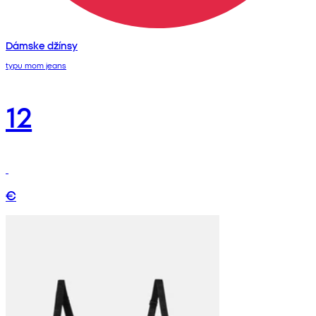
Dámske džínsy
typu mom jeans
12
€