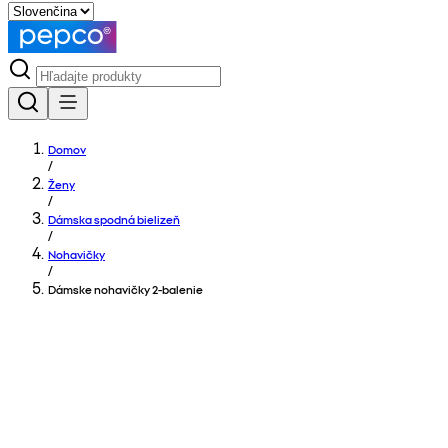
Domov
/
Ženy
/
Dámska spodná bielizeň
/
Nohavičky
/
Dámske nohavičky 2-balenie