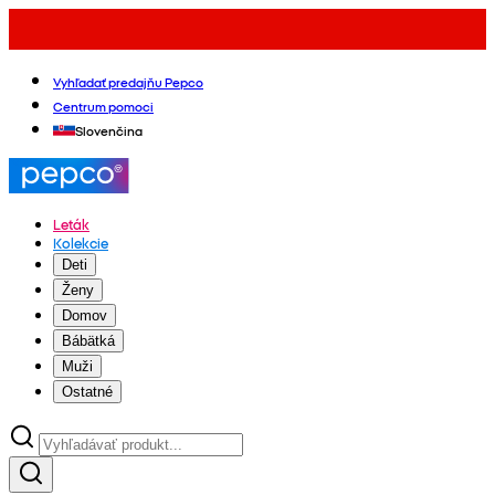
Vyhľadať predajňu Pepco
Centrum pomoci
Slovenčina
Leták
Kolekcie
Deti
Ženy
Domov
Bábätká
Muži
Ostatné