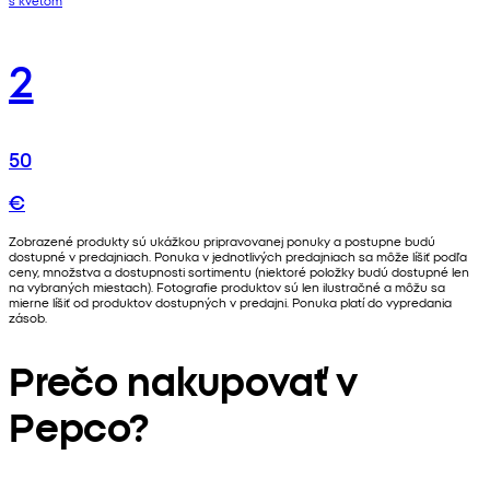
s kvetom
2
50
€
Zobrazené produkty sú ukážkou pripravovanej ponuky a postupne budú
dostupné v predajniach. Ponuka v jednotlivých predajniach sa môže líšiť podľa
ceny, množstva a dostupnosti sortimentu (niektoré položky budú dostupné len
na vybraných miestach). Fotografie produktov sú len ilustračné a môžu sa
mierne líšiť od produktov dostupných v predajni. Ponuka platí do vypredania
zásob.
Prečo nakupovať v
Pepco?