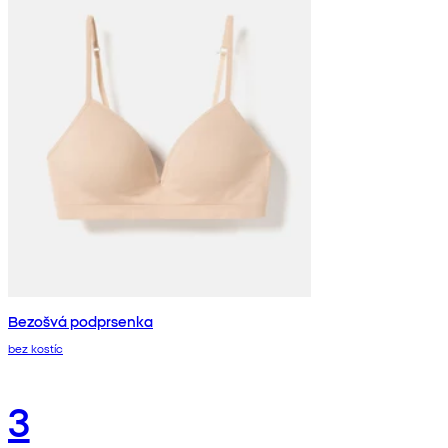
Bezošvá podprsenka
bez kostíc
3