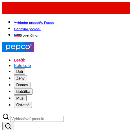
Vyhľadať predajňu Pepco
Centrum pomoci
Slovenčina
Leták
Kolekcie
Deti
Ženy
Domov
Bábätká
Muži
Ostatné