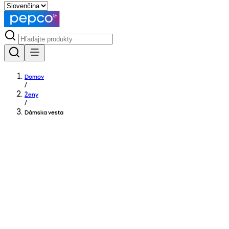
Domov
/
Ženy
/
Dámska vesta