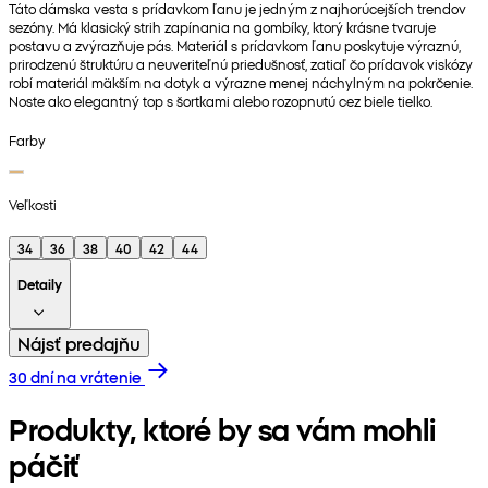
Táto dámska vesta s prídavkom ľanu je jedným z najhorúcejších trendov
sezóny. Má klasický strih zapínania na gombíky, ktorý krásne tvaruje
postavu a zvýrazňuje pás. Materiál s prídavkom ľanu poskytuje výraznú,
prirodzenú štruktúru a neuveriteľnú priedušnosť, zatiaľ čo prídavok viskózy
robí materiál mäkším na dotyk a výrazne menej náchylným na pokrčenie.
Noste ako elegantný top s šortkami alebo rozopnutú cez biele tielko.
Farby
Veľkosti
34
36
38
40
42
44
Detaily
Nájsť predajňu
30 dní na vrátenie
Produkty, ktoré by sa vám mohli
páčiť