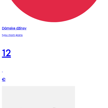
Dámske džínsy
typu mom jeans
12
€