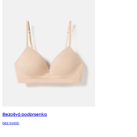
Bezošvá podprsenka
bez kostíc