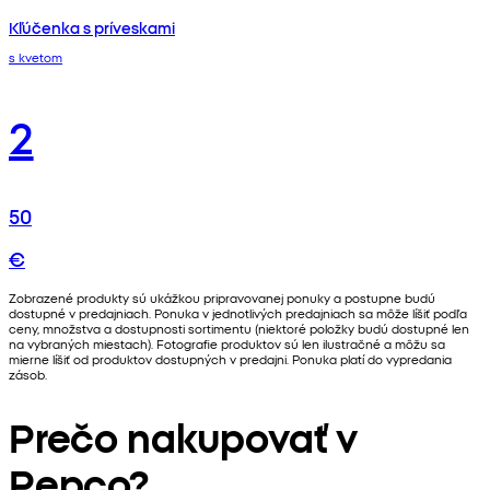
Kľúčenka s príveskami
s kvetom
2
50
€
Zobrazené produkty sú ukážkou pripravovanej ponuky a postupne budú
dostupné v predajniach. Ponuka v jednotlivých predajniach sa môže líšiť podľa
ceny, množstva a dostupnosti sortimentu (niektoré položky budú dostupné len
na vybraných miestach). Fotografie produktov sú len ilustračné a môžu sa
mierne líšiť od produktov dostupných v predajni. Ponuka platí do vypredania
zásob.
Prečo nakupovať v
Pepco?