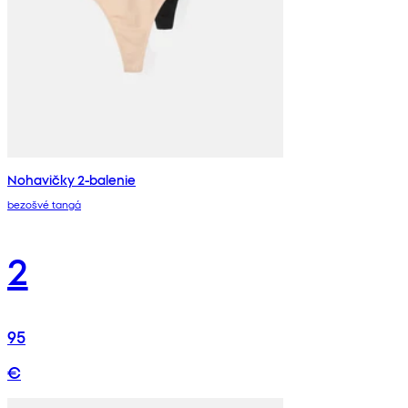
Nohavičky 2-balenie
bezošvé tangá
2
95
€