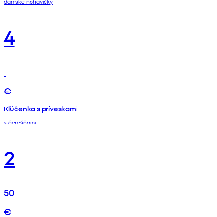
dámske nohavičky
4
€
Kľúčenka s príveskami
s čerešňami
2
50
€