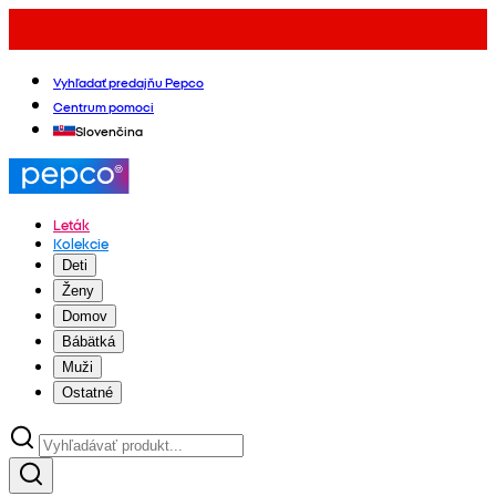
Vyhľadať predajňu Pepco
Centrum pomoci
Slovenčina
Leták
Kolekcie
Deti
Ženy
Domov
Bábätká
Muži
Ostatné