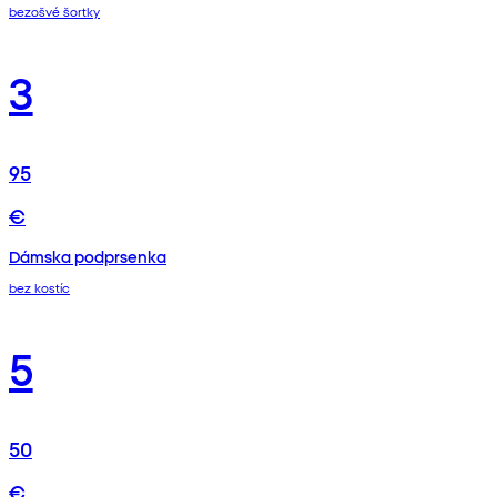
bezošvé šortky
3
95
€
Dámska podprsenka
bez kostíc
5
50
€