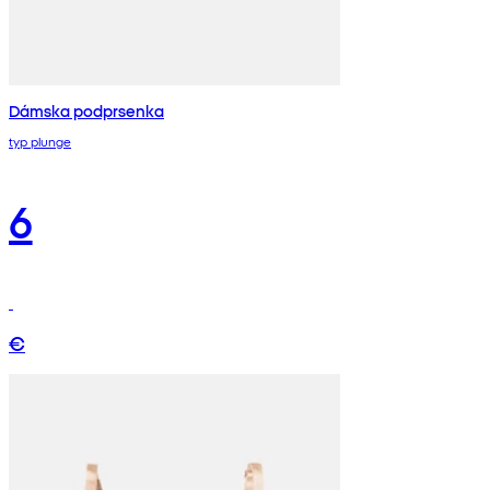
Dámska podprsenka
typ plunge
6
€