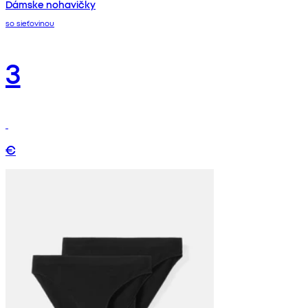
Dámske nohavičky
so sieťovinou
3
€