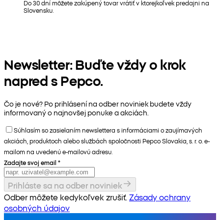
Do 30 dní môžete zakúpený tovar vrátiť v ktorejkoľvek predajni na
Slovensku.
Newsletter: Buďte vždy o krok
napred s Pepco.
Čo je nové? Po prihlásení na odber noviniek budete vždy
informovaný o najnovšej ponuke a akciách.
Súhlasím so zasielaním newslettera s informáciami o zaujímavých
akciách, produktoch alebo službách spoločnosti Pepco Slovakia, s. r. o. e-
mailom na uvedenú e-mailovú adresu.
Zadajte svoj email
*
Prihláste sa na odber noviniek
Odber môžete kedykoľvek zrušiť.
Zásady ochrany
osobných údajov