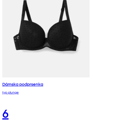
Dámska podprsenka
typ plunge
6