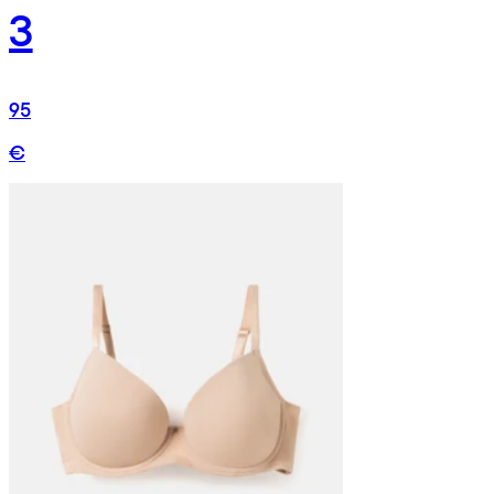
3
95
€