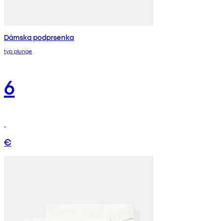
Dámska podprsenka
typ plunge
6
€