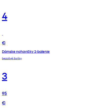
4
€
Dámske nohavičky 2-balenie
bezošvé šortky
3
95
€