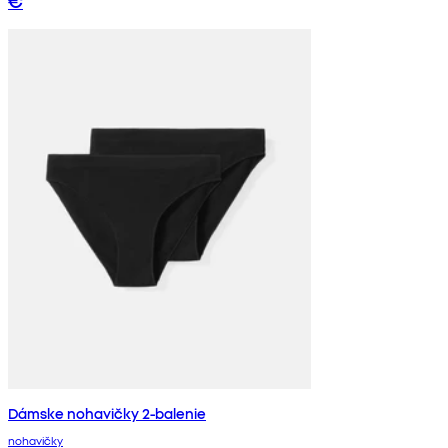
€
Dámske nohavičky 2-balenie
nohavičky