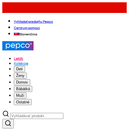
Vyhľadať predajňu Pepco
Centrum pomoci
Slovenčina
Leták
Kolekcie
Deti
Ženy
Domov
Bábätká
Muži
Ostatné