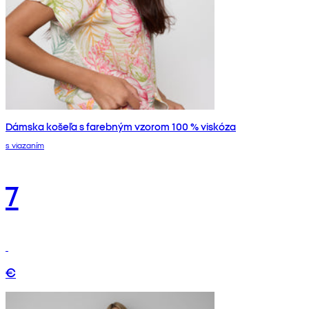
Dámska košeľa s farebným vzorom 100 % viskóza
s viazaním
7
€