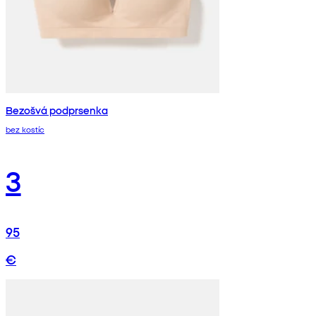
Bezošvá podprsenka
bez kostíc
3
95
€