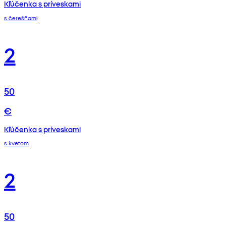
Kľúčenka s príveskami
s čerešňami
2
50
€
Kľúčenka s príveskami
s kvetom
2
50