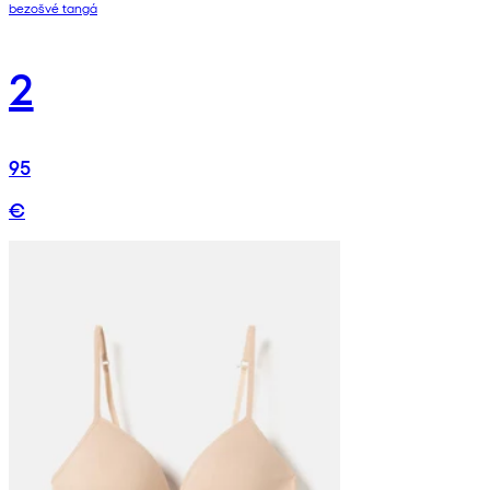
bezošvé tangá
2
95
€