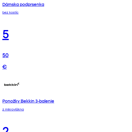
Dámska podprsenka
bez kostíc
5
50
€
Ponožky Bekkin 3-balenie
z mikrovlákna
2