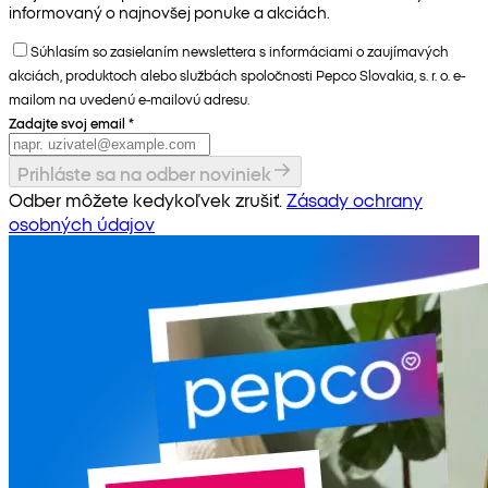
informovaný o najnovšej ponuke a akciách.
Súhlasím so zasielaním newslettera s informáciami o zaujímavých
akciách, produktoch alebo službách spoločnosti Pepco Slovakia, s. r. o. e-
mailom na uvedenú e-mailovú adresu.
Zadajte svoj email
*
Prihláste sa na odber noviniek
Odber môžete kedykoľvek zrušiť.
Zásady ochrany
osobných údajov