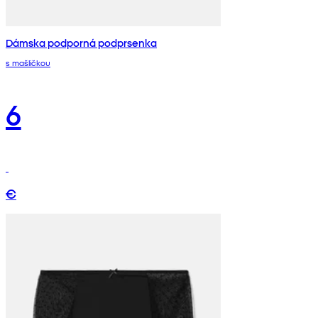
Dámska podporná podprsenka
s mašličkou
6
€