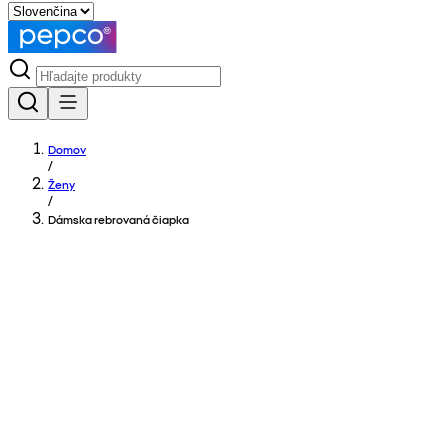
Domov
/
Ženy
/
Dámska rebrovaná čiapka