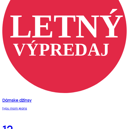
Dámske džínsy
typu mom jeans
12