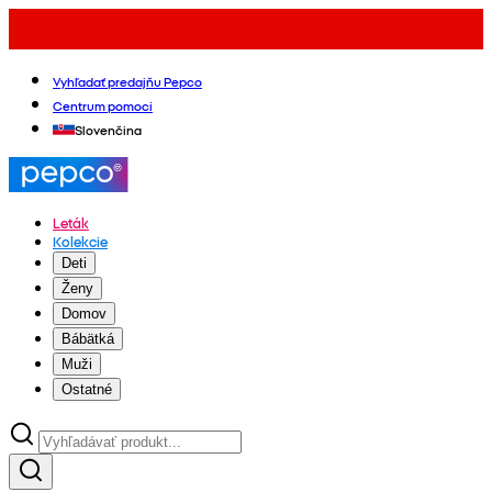
Vyhľadať predajňu Pepco
Centrum pomoci
Slovenčina
Leták
Kolekcie
Deti
Ženy
Domov
Bábätká
Muži
Ostatné