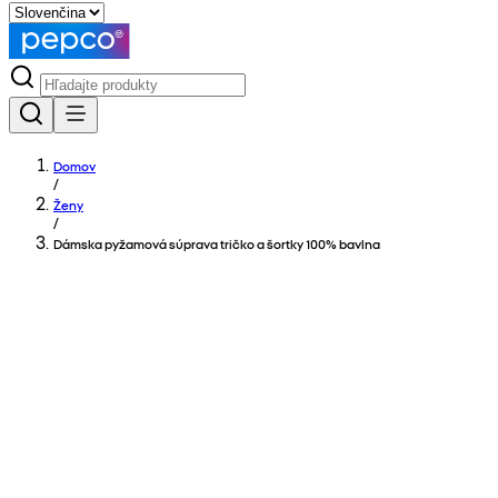
Domov
/
Ženy
/
Dámska pyžamová súprava tričko a šortky 100% bavlna