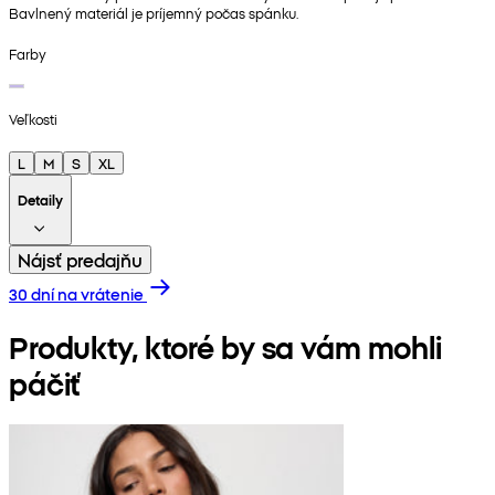
Bavlnený materiál je príjemný počas spánku.
Farby
Veľkosti
L
M
S
XL
Detaily
Nájsť predajňu
30 dní na vrátenie
Produkty, ktoré by sa vám mohli
páčiť