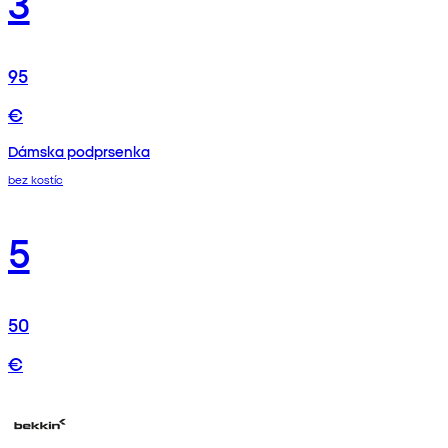
3
95
€
Dámska podprsenka
bez kostíc
5
50
€