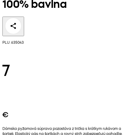
100% bavlna
PLU: 635043
7
€
Dámska pyžamová súprava pozostáva z trička s krátkym rukávom a
šortiek. Elastický pás na šortkách a rovný strih zabezpečujú pohodlie.