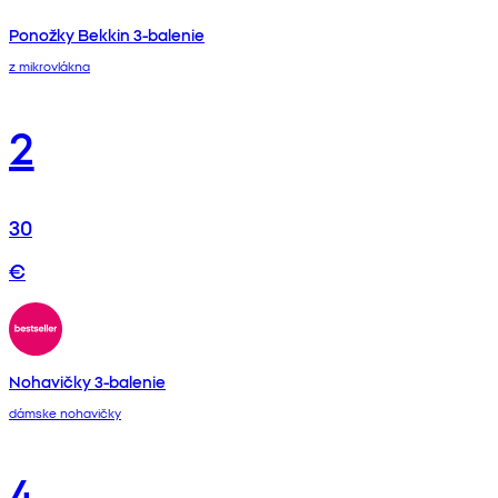
Ponožky Bekkin 3-balenie
z mikrovlákna
2
30
€
Nohavičky 3-balenie
dámske nohavičky
4