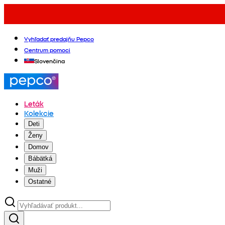
Vyhľadať predajňu Pepco
Centrum pomoci
Slovenčina
Leták
Kolekcie
Deti
Ženy
Domov
Bábätká
Muži
Ostatné