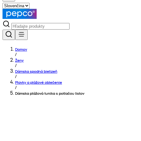
Domov
/
Ženy
/
Dámska spodná bielizeň
/
Plavky a plážové oblečenie
/
Dámska plážová tunika s potlačou listov