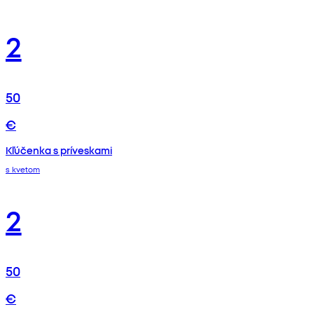
2
50
€
Kľúčenka s príveskami
s kvetom
2
50
€