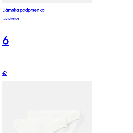
Dámska podprsenka
typ plunge
6
€