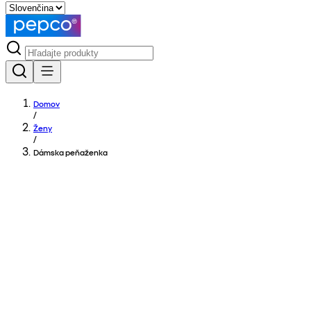
Domov
/
Ženy
/
Dámska peňaženka