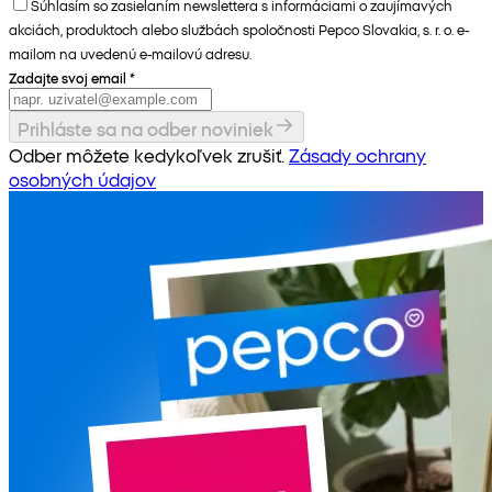
Súhlasím so zasielaním newslettera s informáciami o zaujímavých
akciách, produktoch alebo službách spoločnosti Pepco Slovakia, s. r. o. e-
mailom na uvedenú e-mailovú adresu.
Zadajte svoj email
*
Prihláste sa na odber noviniek
Odber môžete kedykoľvek zrušiť.
Zásady ochrany
osobných údajov