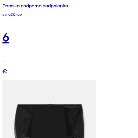
Dámska podporná podprsenka
s mašličkou
6
€