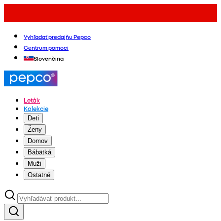
Vyhľadať predajňu Pepco
Centrum pomoci
Slovenčina
Leták
Kolekcie
Deti
Ženy
Domov
Bábätká
Muži
Ostatné