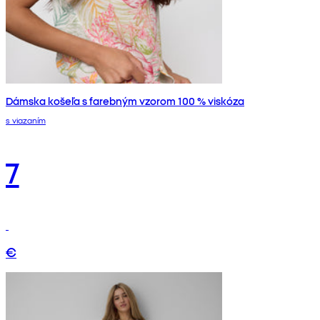
Dámska košeľa s farebným vzorom 100 % viskóza
s viazaním
7
€