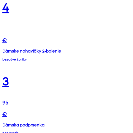
4
€
Dámske nohavičky 2-balenie
bezošvé šortky
3
95
€
Dámska podprsenka
bez kostíc