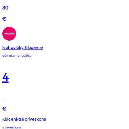
30
€
Nohavičky 3-balenie
dámske nohavičky
4
€
Kľúčenka s príveskami
s čerešňami