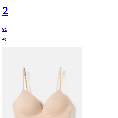
2
95
€