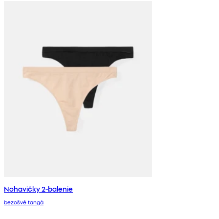
Nohavičky 2-balenie
bezošvé tangá