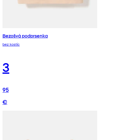
Bezošvá podprsenka
bez kostíc
3
95
€