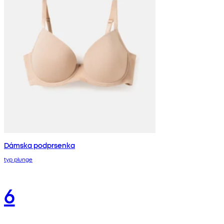
Dámska podprsenka
typ plunge
6