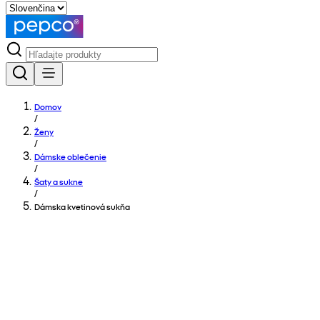
Domov
/
Ženy
/
Dámske oblečenie
/
Šaty a sukne
/
Dámska kvetinová sukňa