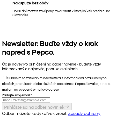
Nakupujte bez obáv
Do 30 dní môžete zakúpený tovar vrátiť v ktorejkoľvek predajni na
Slovensku.
Newsletter: Buďte vždy o krok
napred s Pepco.
Čo je nové? Po prihlásení na odber noviniek budete vždy
informovaný o najnovšej ponuke a akciách.
Súhlasím so zasielaním newslettera s informáciami o zaujímavých
akciách, produktoch alebo službách spoločnosti Pepco Slovakia, s. r. o. e-
mailom na uvedenú e-mailovú adresu.
Zadajte svoj email
*
Prihláste sa na odber noviniek
Odber môžete kedykoľvek zrušiť.
Zásady ochrany