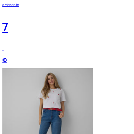
s viazaním
7
€