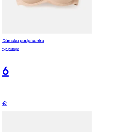
Dámska podprsenka
typ plunge
6
€