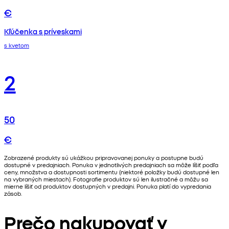
€
Kľúčenka s príveskami
s kvetom
2
50
€
Zobrazené produkty sú ukážkou pripravovanej ponuky a postupne budú
dostupné v predajniach. Ponuka v jednotlivých predajniach sa môže líšiť podľa
ceny, množstva a dostupnosti sortimentu (niektoré položky budú dostupné len
na vybraných miestach). Fotografie produktov sú len ilustračné a môžu sa
mierne líšiť od produktov dostupných v predajni. Ponuka platí do vypredania
zásob.
Prečo nakupovať v