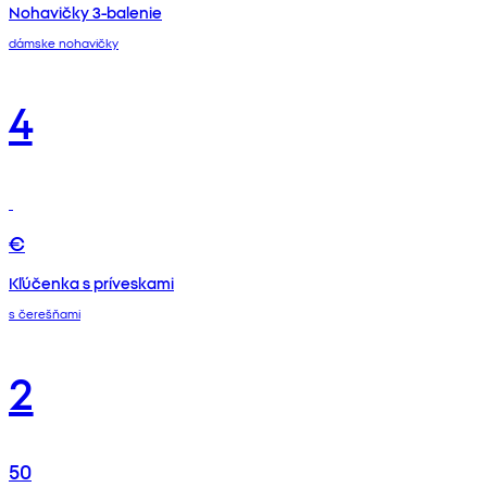
Nohavičky 3-balenie
dámske nohavičky
4
€
Kľúčenka s príveskami
s čerešňami
2
50