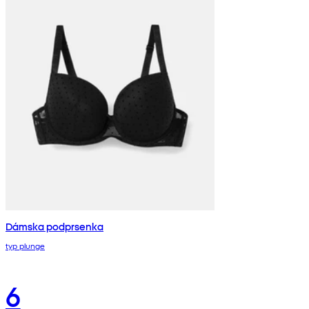
Dámska podprsenka
typ plunge
6