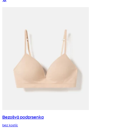
Bezošvá podprsenka
bez kostíc