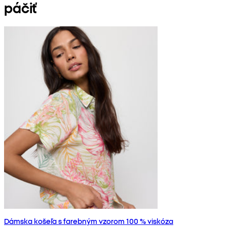
páčiť
Dámska košeľa s farebným vzorom 100 % viskóza