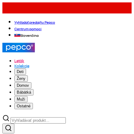
Vyhľadať predajňu Pepco
Centrum pomoci
Slovenčina
Leták
Kolekcie
Deti
Ženy
Domov
Bábätká
Muži
Ostatné