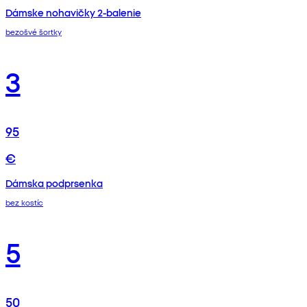
Dámske nohavičky 2-balenie
bezošvé šortky
3
95
€
Dámska podprsenka
bez kostíc
5
50