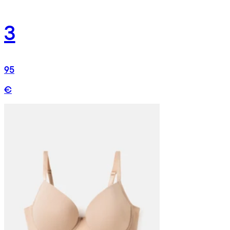
3
95
€