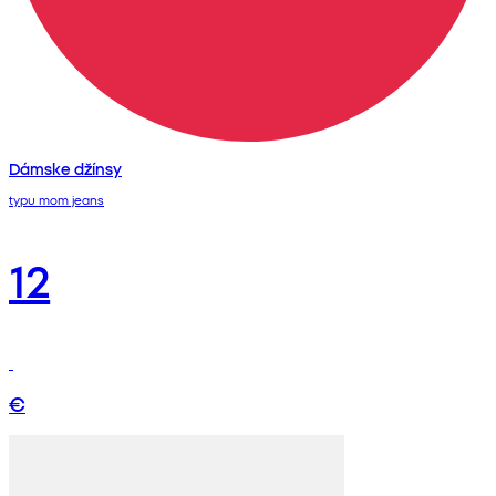
Dámske džínsy
typu mom jeans
12
€