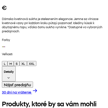
€
Dámska kvetinová sukňa je stelesnením elegancie. Jemne sa vlniace
kvetinové vzory pri každom kroku pútajú pozornosť. Ideálny kúsok k
obyčajnému topu, vďaka čomu sukňa vynikne. *Dostupné vo vybraných
predajniach.
Farby
Veľkosti
L
M
S
XL
XXL
Detaily
Nájsť predajňu
30 dní na vrátenie
Produkty, ktoré by sa vám mohli