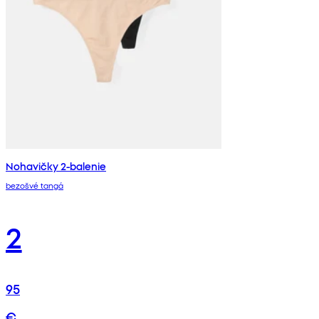
Nohavičky 2-balenie
bezošvé tangá
2
95
€