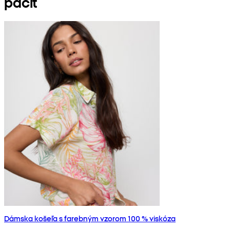
páčiť
Dámska košeľa s farebným vzorom 100 % viskóza