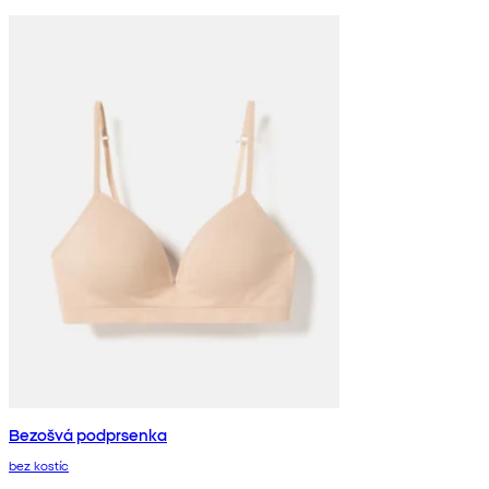
Bezošvá podprsenka
bez kostíc