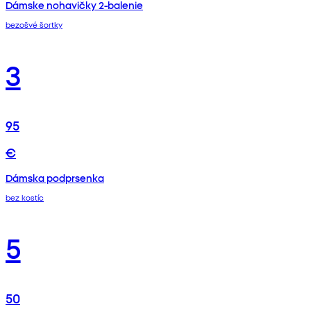
Dámske nohavičky 2-balenie
bezošvé šortky
3
95
€
Dámska podprsenka
bez kostíc
5
50