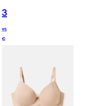
3
95
€