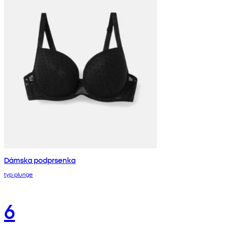
Dámska podprsenka
typ plunge
6