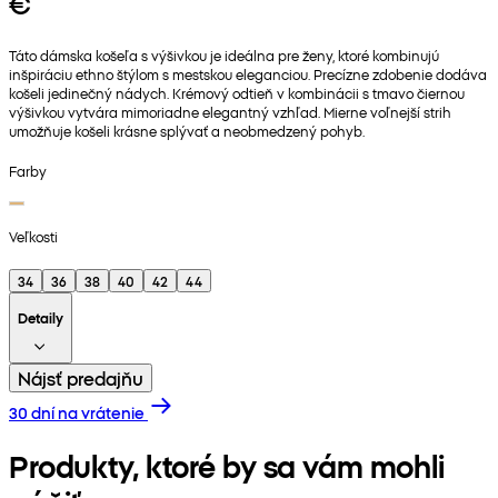
€
Táto dámska košeľa s výšivkou je ideálna pre ženy, ktoré kombinujú
inšpiráciu ethno štýlom s mestskou eleganciou. Precízne zdobenie dodáva
košeli jedinečný nádych. Krémový odtieň v kombinácii s tmavo čiernou
výšivkou vytvára mimoriadne elegantný vzhľad. Mierne voľnejší strih
umožňuje košeli krásne splývať a neobmedzený pohyb.
Farby
Veľkosti
34
36
38
40
42
44
Detaily
Nájsť predajňu
30 dní na vrátenie
Produkty, ktoré by sa vám mohli