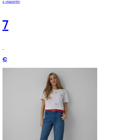
s viazaním
7
€