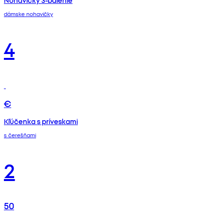
Nohavičky 3-balenie
dámske nohavičky
4
€
Kľúčenka s príveskami
s čerešňami
2
50