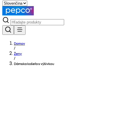
Domov
/
Ženy
/
Dámska košeľa s výšivkou