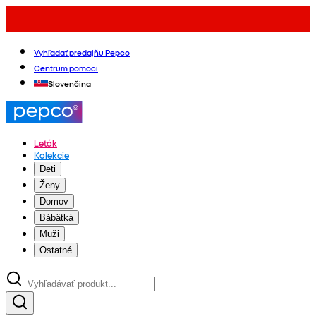
Vyhľadať predajňu Pepco
Centrum pomoci
Slovenčina
Leták
Kolekcie
Deti
Ženy
Domov
Bábätká
Muži
Ostatné