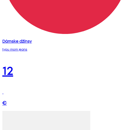
Dámske džínsy
typu mom jeans
12
€