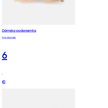
Dámska podprsenka
typ plunge
6
€