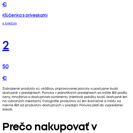
€
Kľúčenka s príveskami
s kvetom
2
50
€
Zobrazené produkty sú ukážkou pripravovanej ponuky a postupne budú
dostupné v predajniach. Ponuka v jednotlivých predajniach sa môže líšiť podľa
ceny, množstva a dostupnosti sortimentu (niektoré položky budú dostupné len
na vybraných miestach). Fotografie produktov sú len ilustračné a môžu sa
mierne líšiť od produktov dostupných v predajni. Ponuka platí do vypredania
zásob.
Prečo nakupovať v