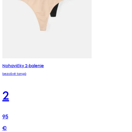
Nohavičky 2-balenie
bezošvé tangá
2
95
€