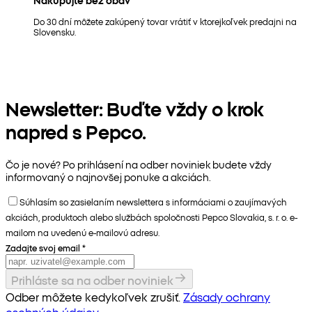
Nakupujte bez obáv
Do 30 dní môžete zakúpený tovar vrátiť v ktorejkoľvek predajni na
Slovensku.
Newsletter: Buďte vždy o krok
napred s Pepco.
Čo je nové? Po prihlásení na odber noviniek budete vždy
informovaný o najnovšej ponuke a akciách.
Súhlasím so zasielaním newslettera s informáciami o zaujímavých
akciách, produktoch alebo službách spoločnosti Pepco Slovakia, s. r. o. e-
mailom na uvedenú e-mailovú adresu.
Zadajte svoj email
*
Prihláste sa na odber noviniek
Odber môžete kedykoľvek zrušiť.
Zásady ochrany
osobných údajov