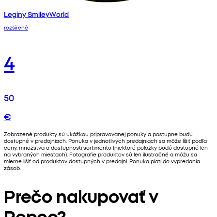
Legíny SmileyWorld
rozšírené
4
50
€
Zobrazené produkty sú ukážkou pripravovanej ponuky a postupne budú
dostupné v predajniach. Ponuka v jednotlivých predajniach sa môže líšiť podľa
ceny, množstva a dostupnosti sortimentu (niektoré položky budú dostupné len
na vybraných miestach). Fotografie produktov sú len ilustračné a môžu sa
mierne líšiť od produktov dostupných v predajni. Ponuka platí do vypredania
zásob.
Prečo nakupovať v
Pepco?