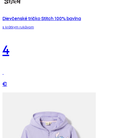
Dievčenské tričko Stitch 100% bavlna
s krátkym rukávom
4
€