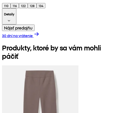
110
116
122
128
134
Detaily
Nájsť predajňu
30 dní na vrátenie
Produkty, ktoré by sa vám mohli
páčiť