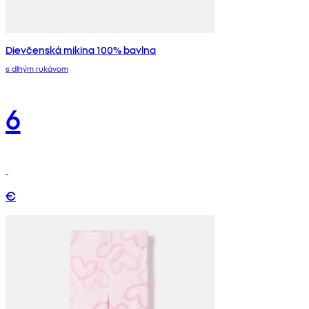
Dievčenská mikina 100% bavlna
s dlhým rukávom
6
€