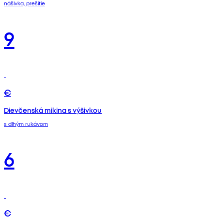
nášivka, prešitie
9
€
Dievčenská mikina s výšivkou
s dlhým rukávom
6
€