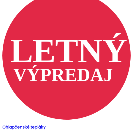
Chlapčenské tepláky