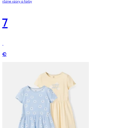
rôzne vzory a farby
7
€