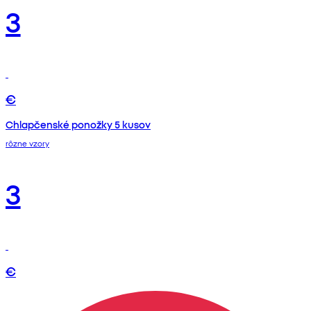
3
€
Chlapčenské ponožky 5 kusov
rôzne vzory
3
€