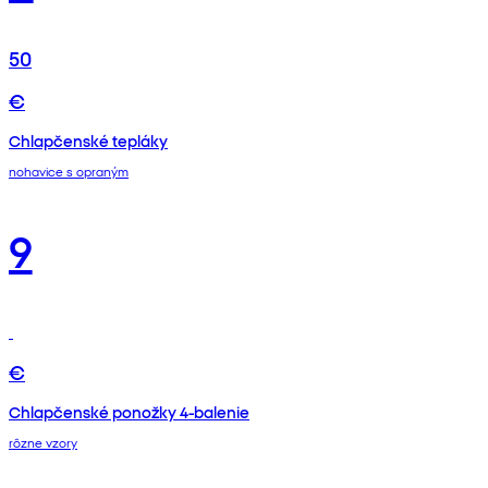
50
€
Chlapčenské tepláky
nohavice s opraným
9
€
Chlapčenské ponožky 4-balenie
rôzne vzory