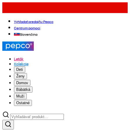
Vyhľadať predajňu Pepco
Centrum pomoci
Slovenčina
Leták
Kolekcie
Deti
Ženy
Domov
Bábätká
Muži
Ostatné