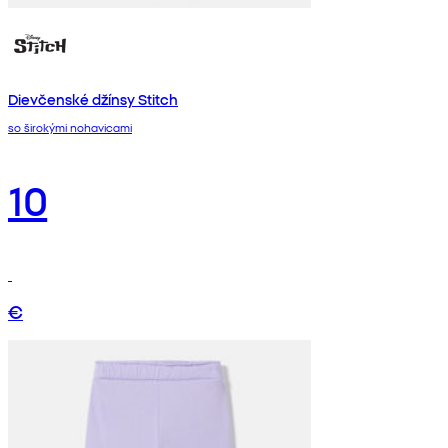
Dievčenské džínsy Stitch
so širokými nohavicami
10
€