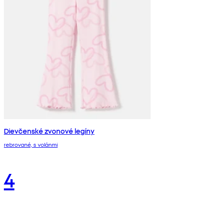
Dievčenské zvonové legíny
rebrované, s volánmi
4