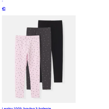
€
Legíny 100% bavlna 3-balenie