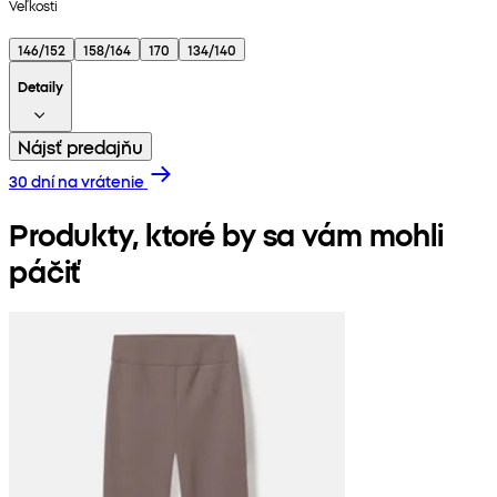
Veľkosti
146/152
158/164
170
134/140
Detaily
Nájsť predajňu
30 dní na vrátenie
Produkty, ktoré by sa vám mohli
páčiť