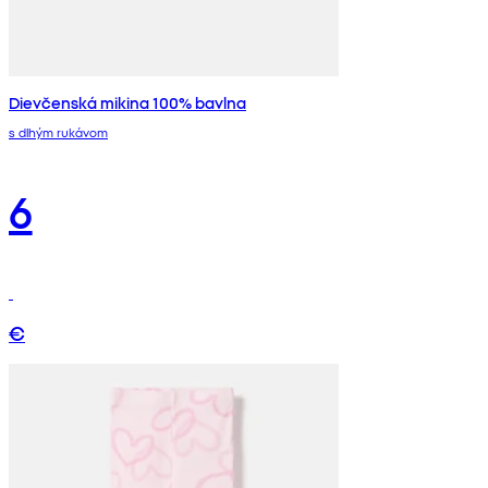
Dievčenská mikina 100% bavlna
s dlhým rukávom
6
€