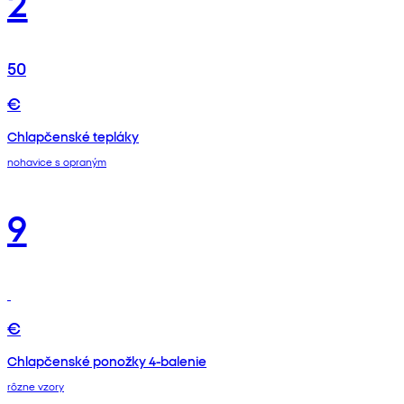
2
50
€
Chlapčenské tepláky
nohavice s opraným
9
€
Chlapčenské ponožky 4-balenie
rôzne vzory