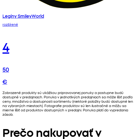
Legíny SmileyWorld
rozšírené
4
50
€
Zobrazené produkty sú ukážkou pripravovanej ponuky a postupne budú
dostupné v predajniach. Ponuka v jednotlivých predajniach sa môže líšiť podľa
ceny, množstva a dostupnosti sortimentu (niektoré položky budú dostupné len
na vybraných miestach). Fotografie produktov sú len ilustračné a môžu sa
mierne líšiť od produktov dostupných v predajni. Ponuka platí do vypredania
zásob.
Prečo nakupovať v