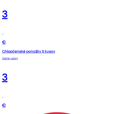
3
€
Chlapčenské ponožky 5 kusov
rôzne vzory
3
€