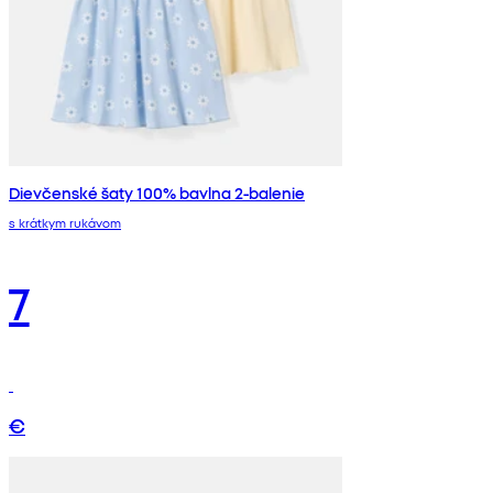
Dievčenské šaty 100% bavlna 2-balenie
s krátkym rukávom
7
€