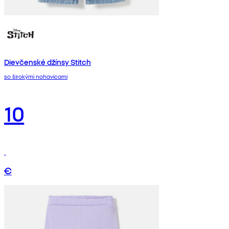
Dievčenské džínsy Stitch
so širokými nohavicami
10
€