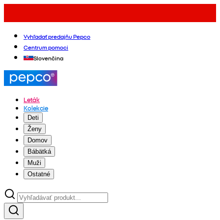
Vyhľadať predajňu Pepco
Centrum pomoci
Slovenčina
Leták
Kolekcie
Deti
Ženy
Domov
Bábätká
Muži
Ostatné