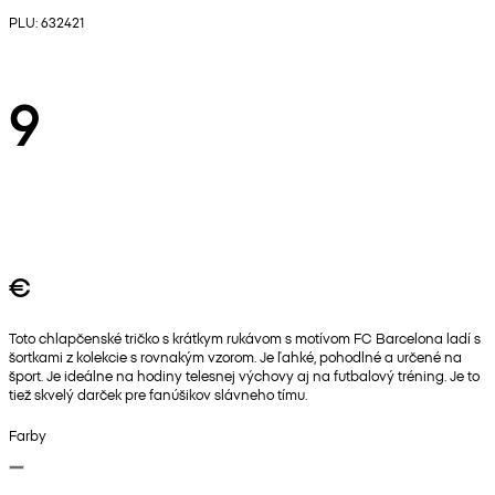
PLU: 632421
9
€
Toto chlapčenské tričko s krátkym rukávom s motívom FC Barcelona ladí s
šortkami z kolekcie s rovnakým vzorom. Je ľahké, pohodlné a určené na
šport. Je ideálne na hodiny telesnej výchovy aj na futbalový tréning. Je to
tiež skvelý darček pre fanúšikov slávneho tímu.
Farby