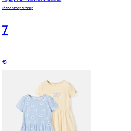
rôzne vzory a farby
7
€