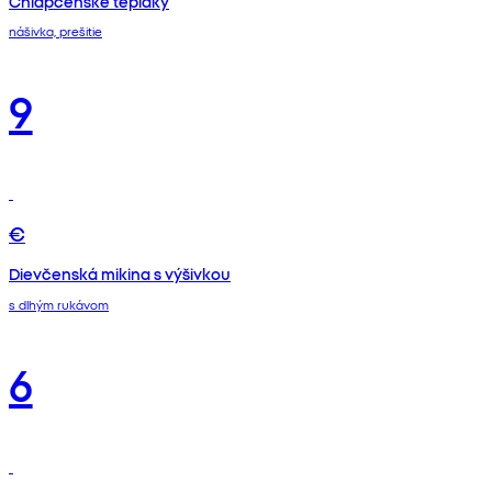
Chlapčenské tepláky
nášivka, prešitie
9
€
Dievčenská mikina s výšivkou
s dlhým rukávom
6