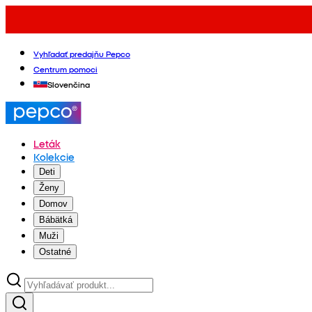
Vyhľadať predajňu Pepco
Centrum pomoci
Slovenčina
Leták
Kolekcie
Deti
Ženy
Domov
Bábätká
Muži
Ostatné