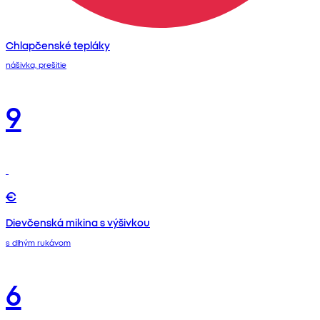
Chlapčenské tepláky
nášivka, prešitie
9
€
Dievčenská mikina s výšivkou
s dlhým rukávom
6