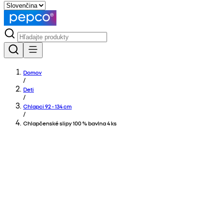
Domov
/
Deti
/
Chlapci 92 - 134 cm
/
Chlapčenské slipy 100 % bavlna 4 ks