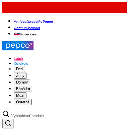
Vyhľadať predajňu Pepco
Centrum pomoci
Slovenčina
Leták
Kolekcie
Deti
Ženy
Domov
Bábätká
Muži
Ostatné