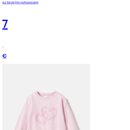
so širokými nohavicami
7
€