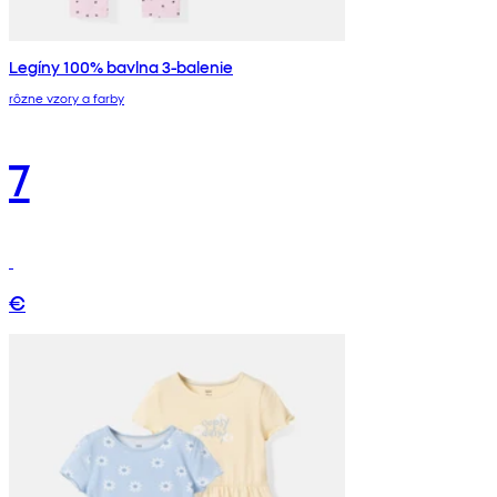
Legíny 100% bavlna 3-balenie
rôzne vzory a farby
7
€