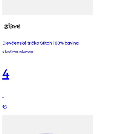
Dievčenské tričko Stitch 100% bavlna
s krátkym rukávom
4
€