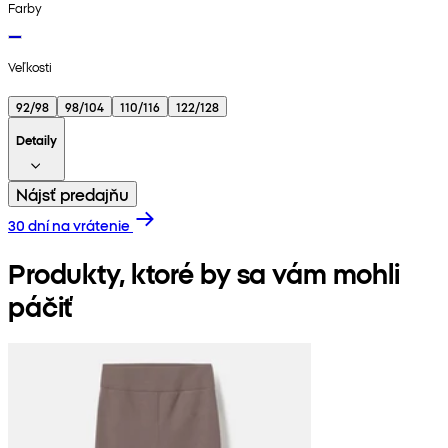
Farby
Veľkosti
92/98
98/104
110/116
122/128
Detaily
Nájsť predajňu
30 dní na vrátenie
Produkty, ktoré by sa vám mohli
páčiť