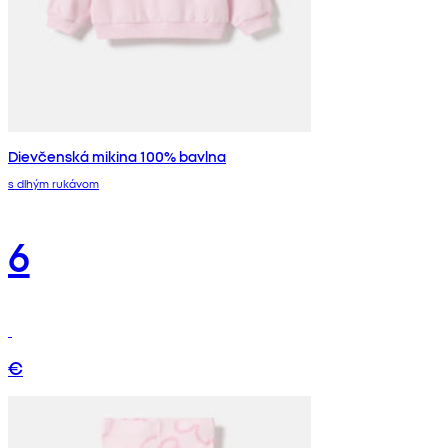
Dievčenská mikina 100% bavlna
s dlhým rukávom
6
€