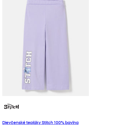
Dievčenské tepláky Stitch 100% bavlna