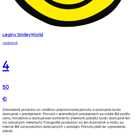
Legíny SmileyWorld
rozšírené
4
50
€
Zobrazené produkty sú ukážkou pripravovanej ponuky a postupne budú
dostupné v predajniach. Ponuka v jednotlivých predajniach sa môže líšiť podľa
ceny, množstva a dostupnosti sortimentu (niektoré položky budú dostupné len
na vybraných miestach). Fotografie produktov sú len ilustračné a môžu sa
mierne líšiť od produktov dostupných v predajni. Ponuka platí do vypredania
zásob.