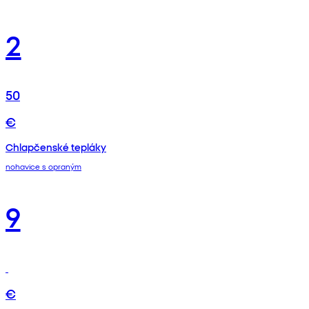
2
50
€
Chlapčenské tepláky
nohavice s opraným
9
€