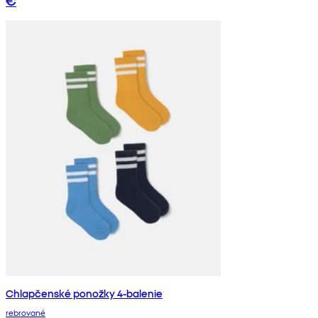
€
Chlapčenské ponožky 4-balenie
rebrované