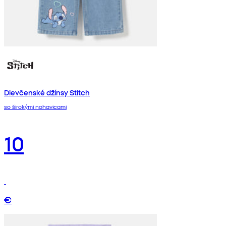
Dievčenské džínsy Stitch
so širokými nohavicami
10
€