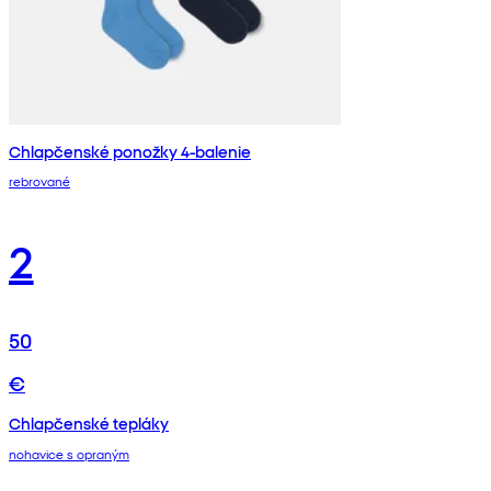
Chlapčenské ponožky 4-balenie
rebrované
2
50
€
Chlapčenské tepláky
nohavice s opraným