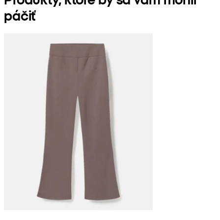
páčiť