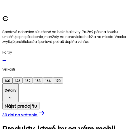
€
Sportové nohavice sú určené na bežné aktivity. Pružný pás na šnúrku
umožňuje prispôsobenie, manžety na nohaviciach držia na mieste. Vrecká
zvyšujú praktickosť a športová potlač dopĺňa vzhľad.
Farby
Veľkosti
140
146
152
158
164
170
Detaily
Nájsť predajňu
30 dní na vrátenie
Produkty, ktoré by sa vám mohli