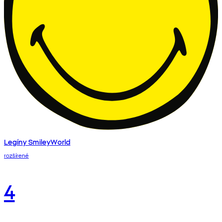
Legíny SmileyWorld
rozšírené
4