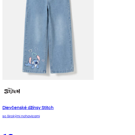
Dievčenské džínsy Stitch
so širokými nohavicami