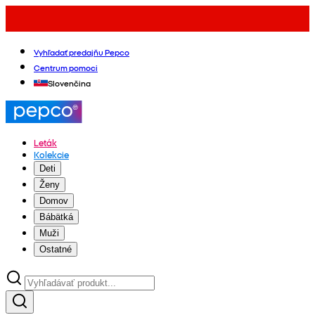
Vyhľadať predajňu Pepco
Centrum pomoci
Slovenčina
Leták
Kolekcie
Deti
Ženy
Domov
Bábätká
Muži
Ostatné