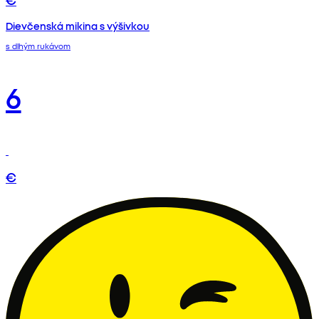
Dievčenská mikina s výšivkou
s dlhým rukávom
6
€