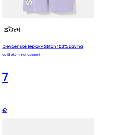
Dievčenské tepláky Stitch 100% bavlna
so širokými nohavicami
7
€