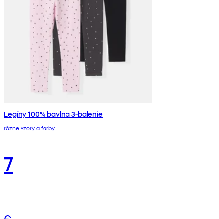
Legíny 100% bavlna 3-balenie
rôzne vzory a farby
7
€