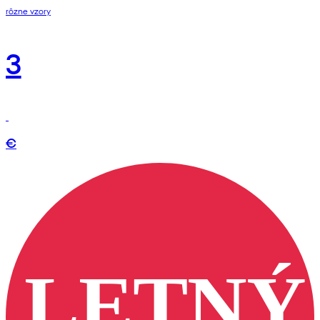
rôzne vzory
3
€