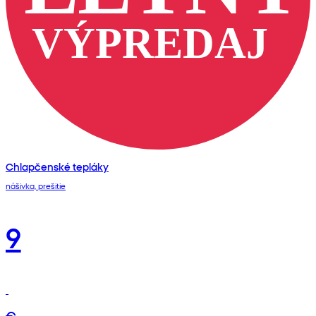
Chlapčenské tepláky
nášivka, prešitie
9
€