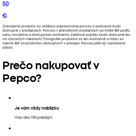
50
€
Zobrazené produkty sú ukážkou pripravovanej ponuky a postupne budú
dostupné v predajniach. Ponuka v jednotlivých predajniach sa môže líšiť podľa
ceny, množstva a dostupnosti sortimentu (niektoré položky budú dostupné len
na vybraných miestach). Fotografie produktov sú len ilustračné a môžu sa
mierne líšiť od produktov dostupných v predajni. Ponuka platí do vypredania
zásob.
Prečo nakupovať v
Pepco?
Je vám vždy nablízku
Viac ako 100 predajní.