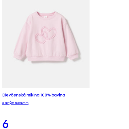
Dievčenská mikina 100% bavlna
s dlhým rukávom
6